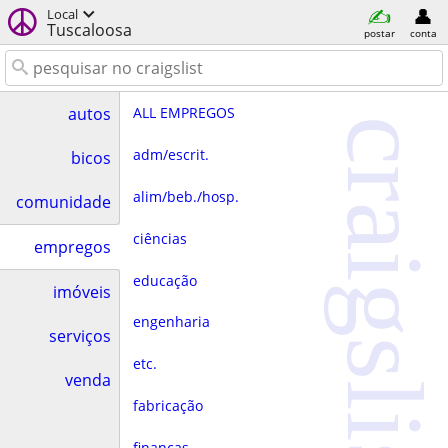
Local
Tuscaloosa
postar
conta
ALL EMPREGOS
autos
craigslist
adm/escrit.
bicos
alim/beb./hosp.
comunidade
ciências
empregos
educação
imóveis
engenharia
serviços
etc.
venda
fabricação
finanças