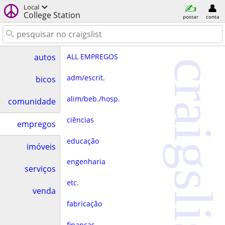
Local
College Station
postar
conta
ALL EMPREGOS
autos
craigslist
adm/escrit.
bicos
alim/beb./hosp.
comunidade
ciências
empregos
educação
imóveis
engenharia
serviços
etc.
venda
fabricação
finanças