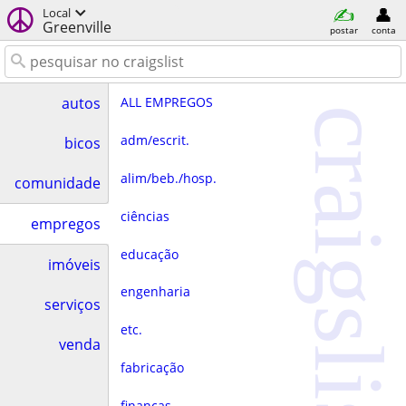
Local
Greenville
postar
conta
ALL EMPREGOS
autos
craigslist
adm/escrit.
bicos
alim/beb./hosp.
comunidade
ciências
empregos
educação
imóveis
engenharia
serviços
etc.
venda
fabricação
finanças