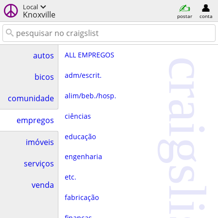
Local
Knoxville
postar
conta
ALL EMPREGOS
autos
craigslist
adm/escrit.
bicos
alim/beb./hosp.
comunidade
ciências
empregos
educação
imóveis
engenharia
serviços
etc.
venda
fabricação
finanças