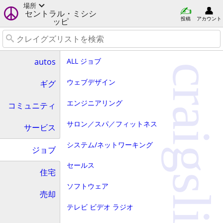
場所
セントラル・ミシシ
投稿
アカウント
ッピ
ALL ジョブ
autos
craigslist
ウェブデザイン
ギグ
エンジニアリング
コミュニティ
サロン／スパ／フィットネス
サービス
システム/ネットワーキング
ジョブ
セールス
住宅
ソフトウェア
売却
テレビ ビデオ ラジオ