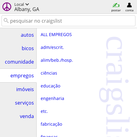
Local
Albany, GA
postar
conta
ALL EMPREGOS
autos
craigslist
adm/escrit.
bicos
alim/beb./hosp.
comunidade
ciências
empregos
educação
imóveis
engenharia
serviços
etc.
venda
fabricação
finanças