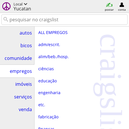
Local
Yucatan
postar
conta
ALL EMPREGOS
autos
craigslist
adm/escrit.
bicos
alim/beb./hosp.
comunidade
ciências
empregos
educação
imóveis
engenharia
serviços
etc.
venda
fabricação
finanças