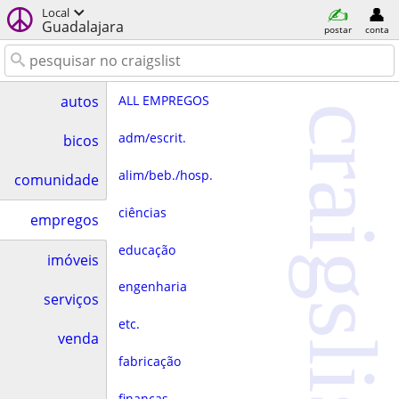
Local
Guadalajara
postar
conta
ALL EMPREGOS
autos
craigslist
adm/escrit.
bicos
alim/beb./hosp.
comunidade
ciências
empregos
educação
imóveis
engenharia
serviços
etc.
venda
fabricação
finanças