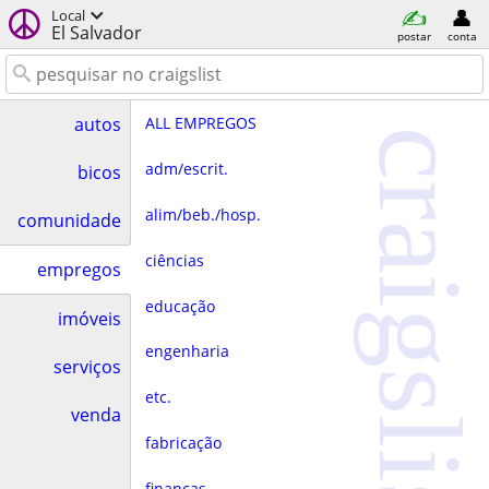
Local
El Salvador
postar
conta
ALL EMPREGOS
autos
craigslist
adm/escrit.
bicos
alim/beb./hosp.
comunidade
ciências
empregos
educação
imóveis
engenharia
serviços
etc.
venda
fabricação
finanças