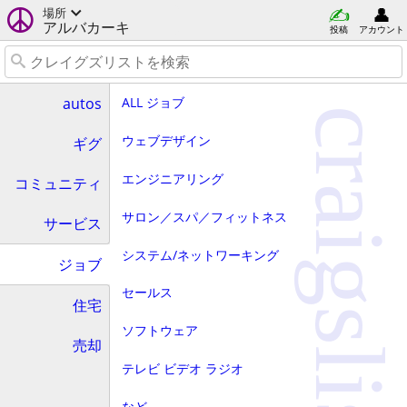
場所
アルバカーキ
投稿
アカウント
ALL ジョブ
autos
craigslist
ウェブデザイン
ギグ
エンジニアリング
コミュニティ
サロン／スパ／フィットネス
サービス
システム/ネットワーキング
ジョブ
セールス
住宅
ソフトウェア
売却
テレビ ビデオ ラジオ
など