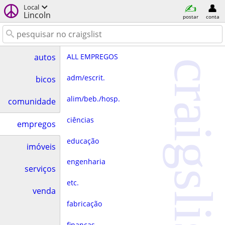
Local
Lincoln
postar
conta
ALL EMPREGOS
autos
craigslist
adm/escrit.
bicos
alim/beb./hosp.
comunidade
ciências
empregos
educação
imóveis
engenharia
serviços
etc.
venda
fabricação
finanças