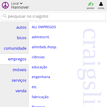
Local
Hannover
postar
conta
ALL EMPREGOS
autos
craigslist
adm/escrit.
bicos
alim/beb./hosp.
comunidade
ciências
empregos
educação
imóveis
engenharia
serviços
etc.
venda
fabricação
finanças