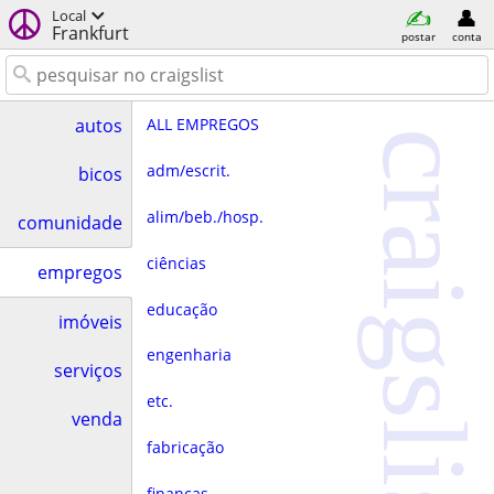
Local
Frankfurt
postar
conta
ALL EMPREGOS
autos
craigslist
adm/escrit.
bicos
alim/beb./hosp.
comunidade
ciências
empregos
educação
imóveis
engenharia
serviços
etc.
venda
fabricação
finanças