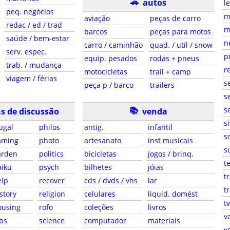
🚗
autos
l
peq. negócios
m
aviação
peças de carro
redac / ed / trad
m
barcos
peças para motos
saúde / bem-estar
n
carro / caminhão
quad. / util / snow
serv. espec.
p
equip. pesados
rodas + pneus
trab. / mudança
r
motocicletas
trail + camp
viagem / férias
s
peça p / barco
trailers
se
📚
s
s de discussão
venda
s
ugal
philos
antig.
infantil
s
aming
photo
artesanato
inst musicais
s
arden
politics
bicicletas
jogos / brinq.
t
aiku
psych
bilhetes
jóias
t
elp
recover
cds / dvds / vhs
lar
t
story
religion
celulares
liquid. domést
tv
ousing
rofo
coleções
livros
v
obs
science
computador
materiais
v