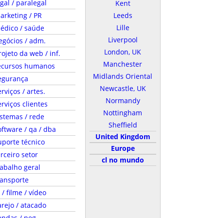
egal / paralegal
Kent
arketing / PR
Leeds
Lille
édico / saúde
Liverpool
egócios / adm.
London, UK
rojeto da web / inf.
Manchester
ecursos humanos
Midlands Oriental
egurança
Newcastle, UK
rviços / artes.
Normandy
erviços clientes
Nottingham
istemas / rede
Sheffield
oftware / qa / dba
United Kingdom
uporte técnico
Europe
erceiro setor
cl no mundo
rabalho geral
ransporte
 / filme / vídeo
arejo / atacado
endas / neg