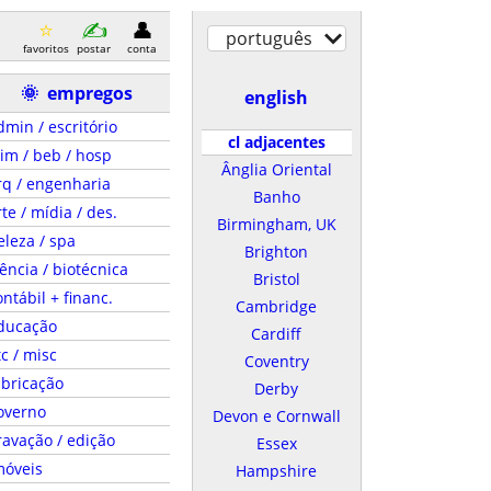
português
favoritos
postar
conta
🌞
empregos
english
dmin / escritório
cl adjacentes
lim / beb / hosp
Ânglia Oriental
rq / engenharia
Banho
rte / mídia / des.
Birmingham, UK
eleza / spa
Brighton
iência / biotécnica
Bristol
ontábil + financ.
Cambridge
ducação
Cardiff
tc / misc
Coventry
abricação
Derby
overno
Devon e Cornwall
ravação / edição
Essex
móveis
Hampshire