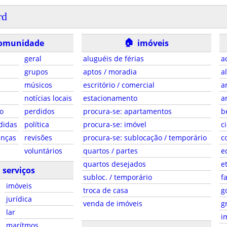
rd
🏠
omunidade
imóveis
geral
aluguéis de férias
a
grupos
aptos / moradia
a
músicos
escritório / comercial
a
notícias locais
estacionamento
a
o
perdidos
procura-se: apartamentos
b
didas
política
procura-se: imóvel
c
anças
revisões
procura-se: sublocação / temporário
c
voluntários
quartos / partes
e
quartos desejados
e
serviços
subloc. / temporário
f
imóveis
troca de casa
g
jurídica
venda de imóveis
g
lar
i
marítmos