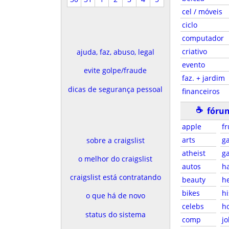
cel / móveis
ciclo
computador
criativo
ajuda, faz, abuso, legal
evento
evite golpe/fraude
faz. + jardim
dicas de segurança pessoal
financeiros
☕
fórun
apple
fr
arts
g
sobre a craigslist
atheist
g
o melhor do craigslist
autos
h
craigslist está contratando
beauty
h
bikes
hi
o que há de novo
celebs
h
status do sistema
comp
j