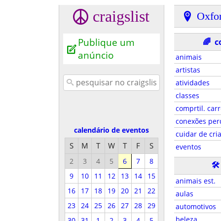
craigslist
Oxfo
Publique um
🌈
c
anúncio
animais
artistas
atividades
classes
comprtil. carr
conexões per
calendário de eventos
cuidar de cri
S
M
T
W
T
F
S
eventos
2
3
4
5
6
7
8
🛠
9
10
11
12
13
14
15
animais est.
16
17
18
19
20
21
22
aulas
23
24
25
26
27
28
29
automotivos
beleza
30
31
1
2
3
4
5