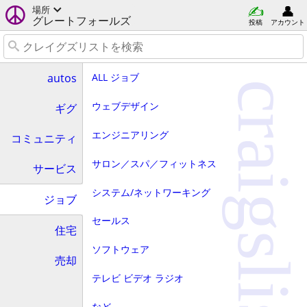
場所
グレートフォールズ
投稿
アカウント
ALL ジョブ
autos
craigslist
ウェブデザイン
ギグ
エンジニアリング
コミュニティ
サロン／スパ／フィットネス
サービス
システム/ネットワーキング
ジョブ
セールス
住宅
ソフトウェア
売却
テレビ ビデオ ラジオ
など