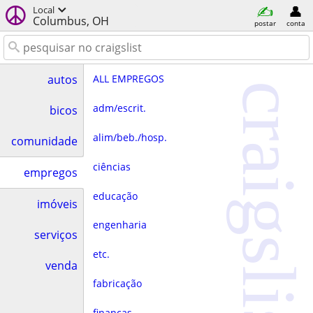
Local
Columbus, OH
postar
conta
ALL EMPREGOS
autos
craigslist
adm/escrit.
bicos
alim/beb./hosp.
comunidade
ciências
empregos
educação
imóveis
engenharia
serviços
etc.
venda
fabricação
finanças