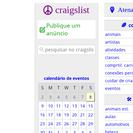
craigslist
Aten
Publique um
🌈
c
anúncio
animais
artistas
atividades
classes
comprtil. carr
conexões per
calendário de eventos
cuidar de cri
S
M
T
W
T
F
S
eventos
2
3
4
5
6
7
8
🛠
9
10
11
12
13
14
15
animais est.
16
17
18
19
20
21
22
aulas
23
24
25
26
27
28
29
automotivos
beleza
30
31
1
2
3
4
5