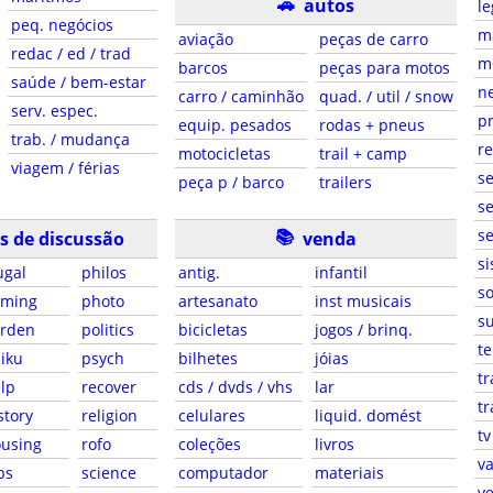
🚗
autos
le
peq. negócios
ma
aviação
peças de carro
redac / ed / trad
m
barcos
peças para motos
saúde / bem-estar
ne
carro / caminhão
quad. / util / snow
serv. espec.
pr
equip. pesados
rodas + pneus
trab. / mudança
r
motocicletas
trail + camp
viagem / férias
s
peça p / barco
trailers
se
📚
se
s de discussão
venda
si
ugal
philos
antig.
infantil
so
aming
photo
artesanato
inst musicais
su
arden
politics
bicicletas
jogos / brinq.
te
iku
psych
bilhetes
jóias
tr
lp
recover
cds / dvds / vhs
lar
tr
story
religion
celulares
liquid. domést
tv
using
rofo
coleções
livros
va
bs
science
computador
materiais
ve