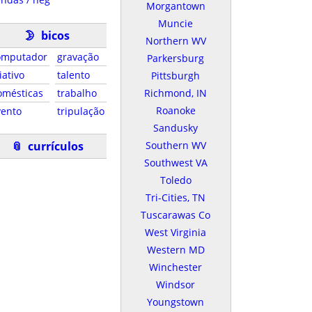
Morgantown
Muncie
🌛
bicos
Northern WV
omputador
gravação
Parkersburg
iativo
talento
Pittsburgh
omésticas
trabalho
Richmond, IN
Roanoke
vento
tripulação
Sandusky
📎
currículos
Southern WV
Southwest VA
Toledo
Tri-Cities, TN
Tuscarawas Co
West Virginia
Western MD
Winchester
Windsor
Youngstown