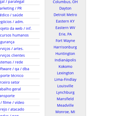
gal / paralegal
Columbus, OH
rketing / PR
Dayton
Detroit Metro
édico / saúde
Eastern KY
gócios / adm.
Eastern WV
ojeto da web / inf.
Erie, PA
ecursos humanos
Fort Wayne
egurança
Harrisonburg
rviços / artes.
Huntington
rviços clientes
Indianápolis
stemas / rede
Kokomo
ftware / qa / dba
Lexington
porte técnico
Lima-Findlay
rceiro setor
Louisville
abalho geral
Lynchburg
ansporte
Mansfield
 / filme / vídeo
Meadville
rejo / atacado
Monroe, MI
ndas / neg