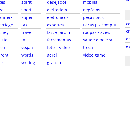
kes
spirit
desejados
mobília
gal
sports
eletrodom.
negócios
anners
super
eletrônicos
peças bicic.
c
rriage
tax
esportes
Peças p / comput.
cr
oney
travel
faz. + jardim
roupas / aces.
d
usic
tv
ferramentas
saúde e beleza
e
pen
vegan
foto + vídeo
troca
rent
words
geral
video game
ts
writing
gratuito