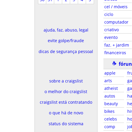
cel / móveis
ciclo
computador
criativo
ajuda, faz, abuso, legal
evento
evite golpe/fraude
faz. + jardim
dicas de segurança pessoal
financeiros
☕
fórun
apple
fr
arts
g
sobre a craigslist
atheist
g
o melhor do craigslist
autos
ha
craigslist está contratando
beauty
he
bikes
hi
o que há de novo
celebs
ho
status do sistema
comp
jo