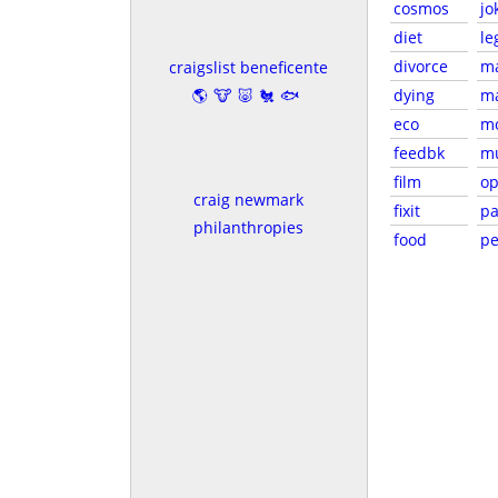
cosmos
jo
diet
le
divorce
m
craigslist beneficente
🌎🐮🐷🐔🐟
dying
ma
eco
m
feedbk
m
film
o
craig newmark
fixit
pa
philanthropies
food
pe