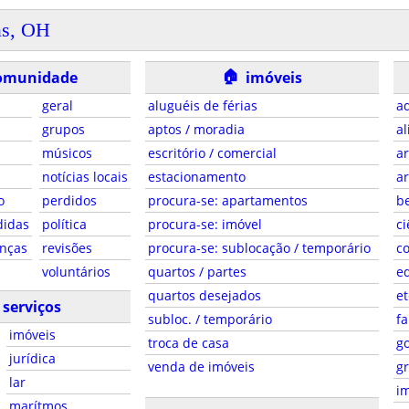
as, OH
🏠
omunidade
imóveis
geral
aluguéis de férias
ad
grupos
aptos / moradia
al
músicos
escritório / comercial
ar
notícias locais
estacionamento
ar
o
perdidos
procura-se: apartamentos
be
didas
política
procura-se: imóvel
ci
anças
revisões
procura-se: sublocação / temporário
co
voluntários
quartos / partes
e
quartos desejados
et
serviços
subloc. / temporário
fa
imóveis
troca de casa
g
jurídica
venda de imóveis
gr
lar
i
marítmos