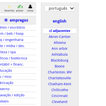
português
favoritos
postar
conta
🌞
empregos
english
min / escritório
cl adjacentes
im / beb / hosp
Akron-Canton
q / engenharia
Altoona
te / mídia / des.
Ann arbor
leza / spa
Ashtabula
ência / biotécnica
Blacksburg
ntábil + financ.
Boone
ducação
Charleston, WV
c / misc
Charlottesville
bricação
Chatham-Kent
overno
Chillicothe
avação / edição
Cincinnati
móveis
Cleveland