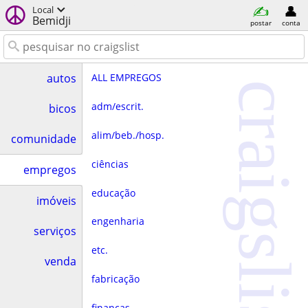
Local
Bemidji
postar
conta
ALL EMPREGOS
autos
craigslist
adm/escrit.
bicos
alim/beb./hosp.
comunidade
ciências
empregos
educação
imóveis
engenharia
serviços
etc.
venda
fabricação
finanças