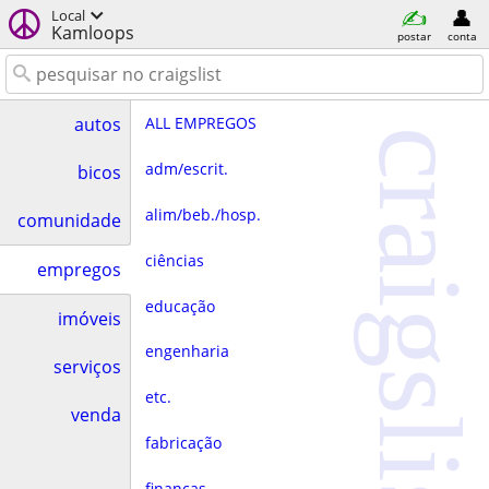
Local
Kamloops
postar
conta
ALL EMPREGOS
autos
craigslist
adm/escrit.
bicos
alim/beb./hosp.
comunidade
ciências
empregos
educação
imóveis
engenharia
serviços
etc.
venda
fabricação
finanças