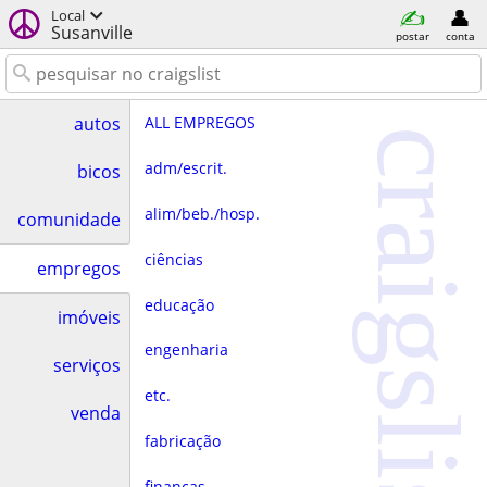
Local
Susanville
postar
conta
ALL EMPREGOS
autos
craigslist
adm/escrit.
bicos
alim/beb./hosp.
comunidade
ciências
empregos
educação
imóveis
engenharia
serviços
etc.
venda
fabricação
finanças