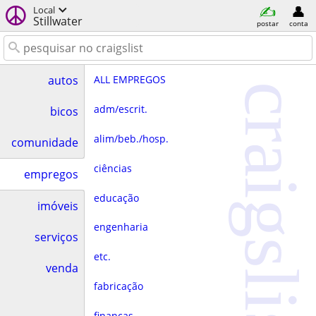
Local
Stillwater
postar
conta
ALL EMPREGOS
autos
craigslist
adm/escrit.
bicos
alim/beb./hosp.
comunidade
ciências
empregos
educação
imóveis
engenharia
serviços
etc.
venda
fabricação
finanças