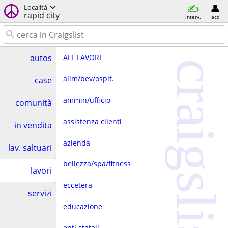
Località
rapid city
interv.
acc
ALL LAVORI
autos
craigslist
alim/bev/ospit.
case
ammin/ufficio
comunità
assistenza clienti
in vendita
azienda
lav. saltuari
bellezza/spa/fitness
lavori
eccetera
servizi
educazione
enti statali