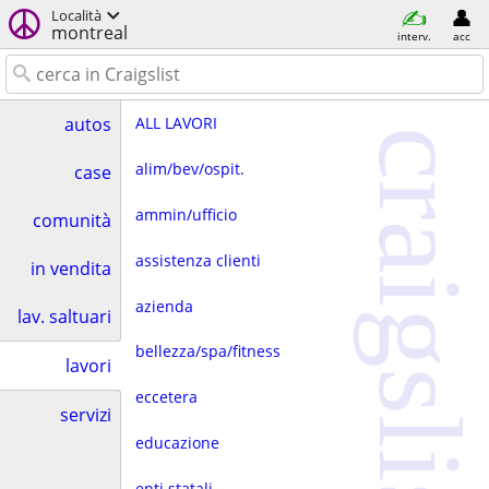
Località
montreal
interv.
acc
ALL LAVORI
autos
craigslist
alim/bev/ospit.
case
ammin/ufficio
comunità
assistenza clienti
in vendita
azienda
lav. saltuari
bellezza/spa/fitness
lavori
eccetera
servizi
educazione
enti statali