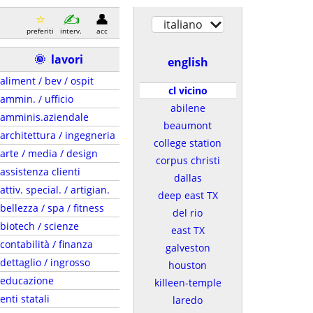
italiano
preferiti
interv.
acc
🌞
lavori
english
aliment / bev / ospit
cl vicino
ammin. / ufficio
abilene
amminis.aziendale
beaumont
architettura / ingegneria
college station
arte / media / design
corpus christi
assistenza clienti
dallas
attiv. special. / artigian.
deep east TX
bellezza / spa / fitness
del rio
biotech / scienze
east TX
contabilità / finanza
galveston
dettaglio / ingrosso
houston
educazione
killeen-temple
enti statali
laredo