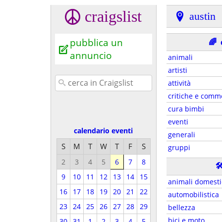
craigslist
austin
pubblica un
🌈
annuncio
animali
artisti
attività
critiche e comm
cura bimbi
eventi
calendario eventi
generali
S
M
T
W
T
F
S
gruppi
2
3
4
5
6
7
8

9
10
11
12
13
14
15
animali domesti
16
17
18
19
20
21
22
automobilistica
23
24
25
26
27
28
29
bellezza
bici e moto
30
31
1
2
3
4
5