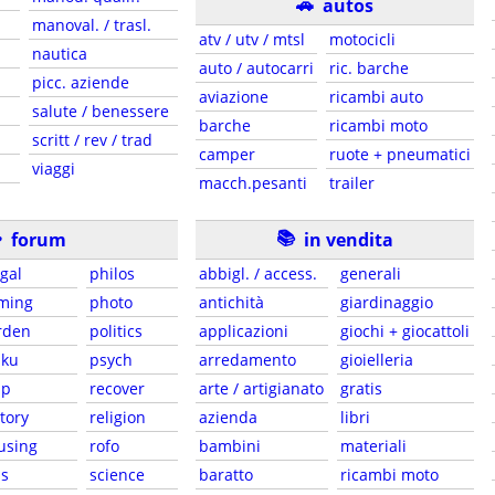
🚗
autos
manoval. / trasl.
atv / utv / mtsl
motocicli
nautica
auto / autocarri
ric. barche
picc. aziende
aviazione
ricambi auto
salute / benessere
barche
ricambi moto
scritt / rev / trad
camper
ruote + pneumatici
viaggi
macch.pesanti
trailer
☕
📚
forum
in vendita
ugal
philos
abbigl. / access.
generali
ming
photo
antichità
giardinaggio
rden
politics
applicazioni
giochi + giocattoli
iku
psych
arredamento
gioielleria
lp
recover
arte / artigianato
gratis
tory
religion
azienda
libri
using
rofo
bambini
materiali
bs
science
baratto
ricambi moto