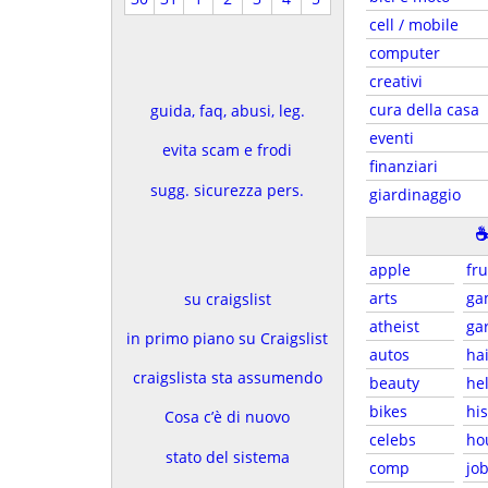
cell / mobile
computer
creativi
cura della casa
guida, faq, abusi, leg.
eventi
evita scam e frodi
finanziari
sugg. sicurezza pers.
giardinaggio
apple
fr
arts
ga
su craigslist
atheist
ga
in primo piano su Craigslist
autos
ha
craigslista sta assumendo
beauty
he
bikes
his
Cosa c’è di nuovo
celebs
ho
stato del sistema
comp
jo