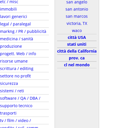
etc / misc
san angelo
immobili
san antonio
san marcos
lavori generici
victoria, TX
legal / paralegal
waco
markng / PR / pubblicità
città USA
medicina / sanità
stati uniti
produzione
città della California
progett. Web / info
prov. ca
risorse umane
cl nel mondo
scrittura / editing
settore no profit
sicurezza
sistemi / reti
software / QA / DBA /
supporto tecnico
trasporti
tv / film / video /
vendite / svil. comm.