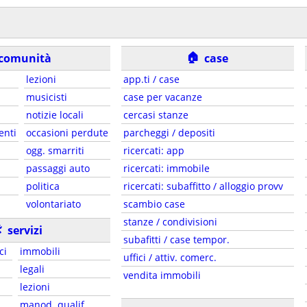
🏠
comunità
case
lezioni
app.ti / case
musicisti
case per vacanze
notizie locali
cercasi stanze
enti
occasioni perdute
parcheggi / depositi
ogg. smarriti
ricercati: app
passaggi auto
ricercati: immobile
politica
ricercati: subaffitto / alloggio provv
volontariato
scambio case
stanze / condivisioni

servizi
subafitti / case tempor.
ci
immobili
uffici / attiv. comerc.
legali
vendita immobili
lezioni
manod. qualif.