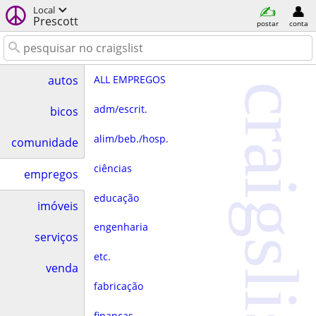
Local
Prescott
postar
conta
ALL EMPREGOS
autos
craigslist
adm/escrit.
bicos
alim/beb./hosp.
comunidade
ciências
empregos
educação
imóveis
engenharia
serviços
etc.
venda
fabricação
finanças