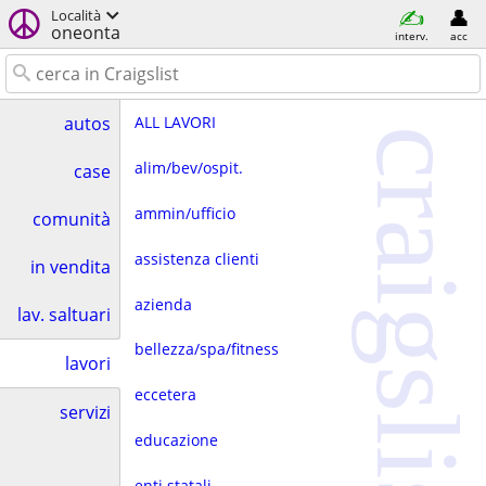
Località
oneonta
interv.
acc
ALL LAVORI
autos
craigslist
alim/bev/ospit.
case
ammin/ufficio
comunità
assistenza clienti
in vendita
azienda
lav. saltuari
bellezza/spa/fitness
lavori
eccetera
servizi
educazione
enti statali