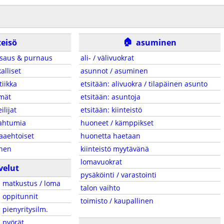
🏠
teisö
asuminen
saus & purnaus
ali- / välivuokrat
alliset
asunnot / asuminen
tiikka
etsitään: alivuokra / tilapäinen asunto
mät
etsitään: asuntoja
eilijat
etsitään: kiinteistö
ahtumia
huoneet / kämppikset
aaehtoiset
huonetta haetaan
inen
kiinteistö myytävänä
lomavuokrat
velut
pysäköinti / varastointi
matkustus / loma
talon vaihto
oppitunnit
toimisto / kaupallinen
pienyritysilm.
pyörät