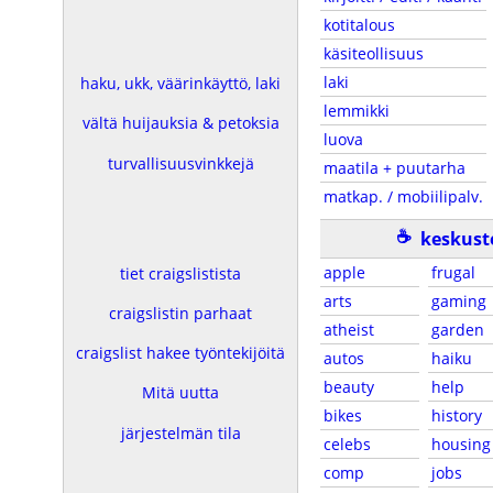
kotitalous
käsiteollisuus
laki
haku, ukk, väärinkäyttö, laki
lemmikki
vältä huijauksia & petoksia
luova
turvallisuusvinkkejä
maatila + puutarha
matkap. / mobiilipalv.
☕
keskust
apple
frugal
tiet craigslistista
arts
gaming
craigslistin parhaat
atheist
garden
craigslist hakee työntekijöitä
autos
haiku
beauty
help
Mitä uutta
bikes
history
järjestelmän tila
celebs
housing
comp
jobs