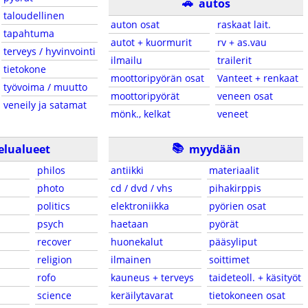
🚗
autos
taloudellinen
auton osat
raskaat lait.
tapahtuma
autot + kuormurit
rv + as.vau
terveys / hyvinvointi
ilmailu
trailerit
tietokone
moottoripyörän osat
Vanteet + renkaat
työvoima / muutto
moottoripyörät
veneen osat
veneily ja satamat
mönk., kelkat
veneet
📚
elualueet
myydään
philos
antiikki
materiaalit
photo
cd / dvd / vhs
pihakirppis
politics
elektroniikka
pyörien osat
psych
haetaan
pyörät
recover
huonekalut
pääsyliput
religion
ilmainen
soittimet
rofo
kauneus + terveys
taideteoll. + käsityöt
science
keräilytavarat
tietokoneen osat