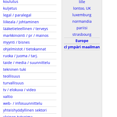
koulutus
lille
kuljetus
lontoo, UK
luxemburg
legal / paralegal
normandia
liikeala / johtaminen
pariisi
lääketieteellinen / terveys
strasbourg
markkinointi / pr / mainos
Europe
myynti / bisnes
cl ympäri maailman
ohjelmistot / tietokannat
ruoka / juoma / tarj.
taide / media / suunnittelu
tekninen tuki
teollisuus
turvallisuus
tv / elokuva / video
valtio
web- / infosuunnittelu
yhteishyödyllinen sektori
yleinen työvoima