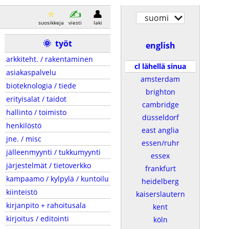
suomi
suosikkeja
viesti
laki
🌞
työt
english
arkkiteht. / rakentaminen
cl lähellä sinua
asiakaspalvelu
amsterdam
bioteknologia / tiede
brighton
erityisalat / taidot
cambridge
hallinto / toimisto
düsseldorf
henkilöstö
east anglia
jne. / misc
essen/ruhr
jälleenmyynti / tukkumyynti
essex
järjestelmät / tietoverkko
frankfurt
kampaamo / kylpylä / kuntoilu
heidelberg
kiinteistö
kaiserslautern
kirjanpito + rahoitusala
kent
kirjoitus / editointi
köln