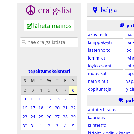
craigslist
belgia
lähetä mainos
🌈
yh
aktiviteetit
paa
kimppakyyti
paik
lastenhoito
poli
lemmikit
ryh
löytötavarat
tait
tapahtumakalenteri
muusikot
tap
S
M
T
W
T
F
S
näin sinut
vap
oppitunteja
yle
2
3
4
5
6
7
8
9
10
11
12
13
14
15
🛠
pal
16
17
18
19
20
21
22
autoteollisuus
23
24
25
26
27
28
29
kauneus
kiinteistö
30
31
1
2
3
4
5
kirjoitt. / edit. / käänt.