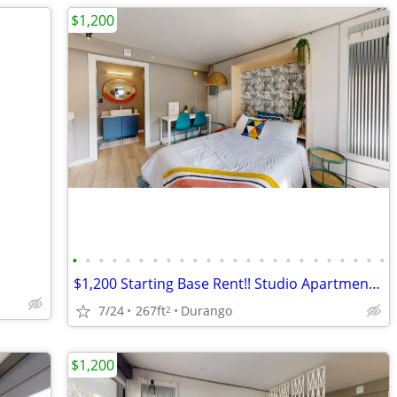
$1,200
•
•
•
•
•
•
•
•
•
•
•
•
•
•
•
•
•
•
•
•
•
•
•
•
$1,200 Starting Base Rent!! Studio Apartments in Durango!
7/24
267ft
Durango
2
$1,200