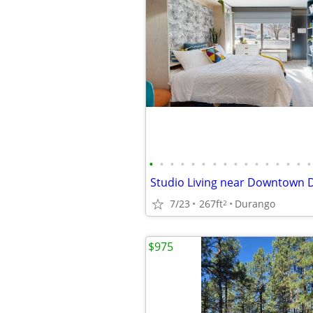
•
•
•
•
•
•
•
•
•
•
•
•
•
•
•
•
Studio Living near Downtown 
7/23
267ft
Durango
2
$975