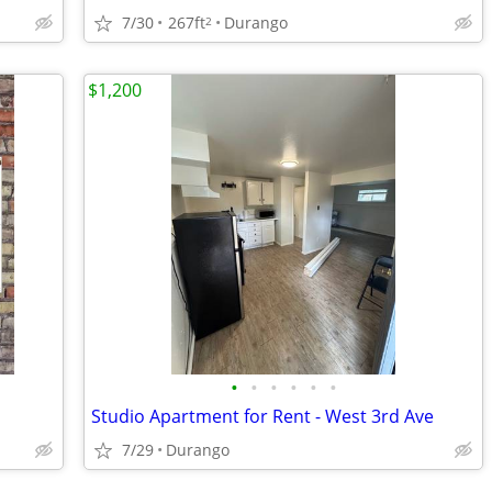
7/30
267ft
Durango
2
$1,200
•
•
•
•
•
•
Studio Apartment for Rent - West 3rd Ave
7/29
Durango