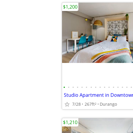
$1,200
•
•
•
•
•
•
•
•
•
•
•
•
•
•
•
•
Studio Apartment in Downtow
7/28
267ft
Durango
2
$1,210