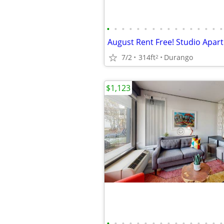
•
•
•
•
•
•
•
•
•
•
•
•
•
•
•
•
7/2
314ft
Durango
2
$1,123
•
•
•
•
•
•
•
•
•
•
•
•
•
•
•
•