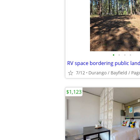
•
•
•
•
7/12
Durango / Bayfield / Pag
$1,123