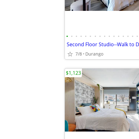
•
•
•
•
•
•
•
•
•
•
•
•
•
•
•
•
7/8
Durango
$1,123