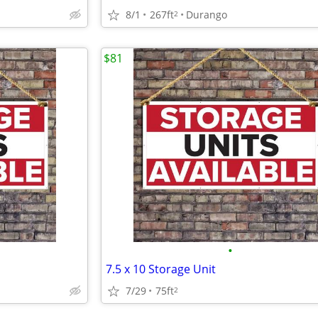
8/1
267ft
Durango
2
$81
•
7.5 x 10 Storage Unit
7/29
75ft
2