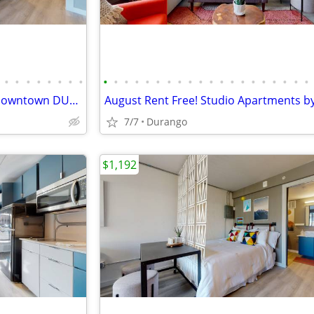
•
•
•
•
•
•
•
•
•
•
•
•
•
•
•
•
•
•
•
•
•
•
•
•
•
•
•
•
Second Floor Studio--Walk to Downtown DURANGO!!
7/7
Durango
$1,192