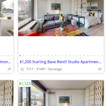
•
•
•
•
•
•
•
•
•
•
•
•
•
•
•
•
•
•
•
•
•
•
•
•
•
•
•
•
Durango Downtown Studio for $1200 a month!!
$1,200 Starting Base Rent!! Studio Apartments in Durango!
7/17
314ft
Durango
2
$1,123