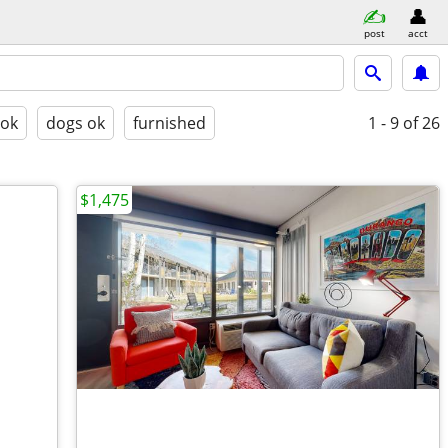
post
acct
 ok
dogs ok
furnished
1 - 9
of 26
$1,475