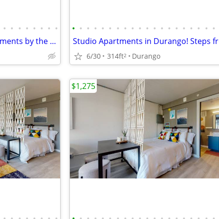
•
•
•
•
•
•
•
•
•
•
•
•
•
•
•
•
•
•
•
•
•
•
•
•
•
•
•
•
August Rent Free! Studio Apartments by the river in Durango!!
6/30
314ft
Durango
2
$1,275
•
•
•
•
•
•
•
•
•
•
•
•
•
•
•
•
•
•
•
•
•
•
•
•
•
•
•
•