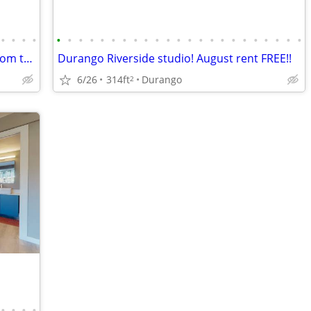
•
•
•
•
•
•
•
•
•
•
•
•
•
•
•
•
•
•
•
•
•
•
•
•
•
•
•
Studio Apartments in Durango! Steps from the River! Walk to Downtown!!
Durango Riverside studio! August rent FREE!!
6/26
314ft
Durango
2
•
•
•
•