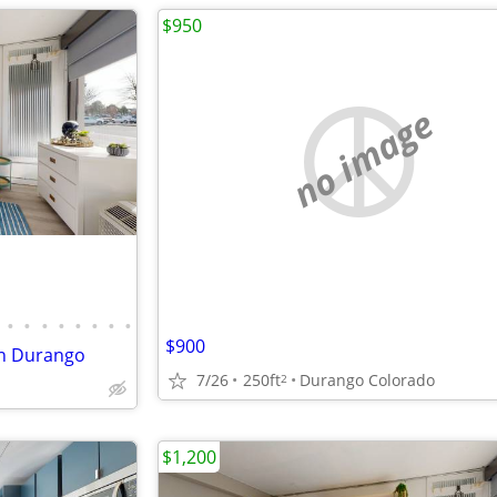
$950
no image
•
•
•
•
•
•
•
•
$900
n Durango
7/26
250ft
Durango Colorado
2
$1,200