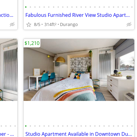
•
•
•
•
•
•
•
•
•
•
•
•
•
•
•
•
•
•
•
•
•
•
•
•
Cozy Furnished Studio Unit in Grand Junction | 1 Bath | $1850/month
Fabulous Furnished River View Studio Apartment Available in Downtown!
8/5
314ft
Durango
2
$1,210
•
•
•
•
•
•
•
•
•
•
•
•
•
•
•
•
•
•
•
•
•
•
•
•
•
•
•
•
Studio Apartments available in September - River Views!
Studio Apartment Available in Downtown Durango on the River!