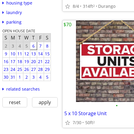
housing type
8/4
314ft
Durango
2
laundry
parking
$70
OPEN HOUSE DATE
S
M
T
W
T
F
S
2
3
4
5
6
7
8
9
10
11
12
13
14
15
16
17
18
19
20
21
22
23
24
25
26
27
28
29
30
31
1
2
3
4
5
related searches
reset
apply
•
5 x 10 Storage Unit
7/30
50ft
2