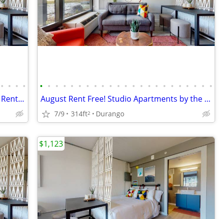
•
•
•
•
•
•
•
•
•
•
•
•
•
•
•
•
•
•
•
•
•
•
•
•
•
•
•
Studio Apartments in Durango!! August Rent FREE!
August Rent Free! Studio Apartments by the river in Durango!!
7/9
314ft
Durango
2
$1,123