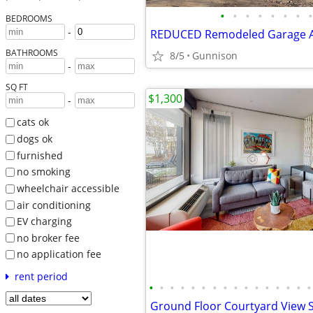
•
•
•
•
•
•
•
•
BEDROOMS
-
BATHROOMS
8/5
Gunnison
-
SQ FT
$1,300
-
cats ok
dogs ok
furnished
no smoking
wheelchair accessible
air conditioning
EV charging
no broker fee
no application fee
rent period
•
•
•
•
•
•
•
•
•
•
•
•
•
•
•
•