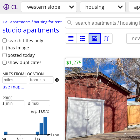
CL
western slope
housing
ap
« all apartments / housing for rent
studio apartments
new
search titles only
has image
posted today
$1,275
show duplicates
MILES FROM LOCATION

use map...
PRICE
$
– $
avg: $1,072
$1.9k
$0
$500
$1k