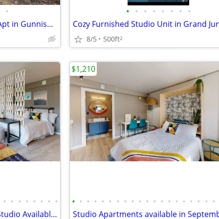
•
•
•
•
•
•
•
•
•
REDUCED Remodeled Garage Apt in Gunnison CO
8/5
500ft
2
$1,210
•
•
•
•
•
•
•
•
•
•
•
•
•
•
•
•
•
•
•
•
•
•
•
•
•
•
•
•
Ground Floor Courtyard View Studio Available Late August!