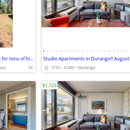
•
•
•
•
•
•
•
•
•
•
•
•
•
•
•
•
•
•
•
•
RV space bordering public land for tons of hiking, biking, nature
7/10
314ft
Durango
osa
2
$1,123