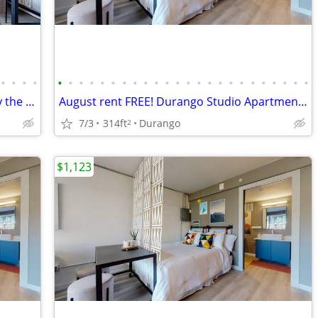
•
•
•
•
•
•
•
•
•
•
•
•
•
•
•
•
•
•
•
•
•
•
•
•
•
•
•
•
August Rent Free! Studio Apartments by the river in Durango!!
August rent FREE! Durango Studio Apartments only steps to Downtown!
7/3
314ft
Durango
2
$1,123