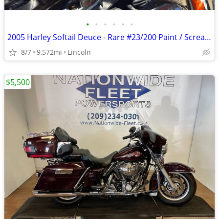
•
•
•
•
•
•
2005 Harley Softail Deuce - Rare #23/200 Paint / Screamin Eagle - PRIC
8/7
9,572mi
Lincoln
$5,500