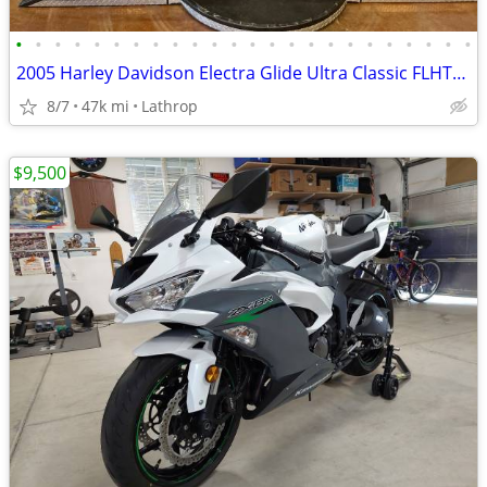
•
•
•
•
•
•
•
•
•
•
•
•
•
•
•
•
•
•
•
•
•
•
•
•
2005 Harley Davidson Electra Glide Ultra Classic FLHTCU Touring
8/7
47k mi
Lathrop
$9,500