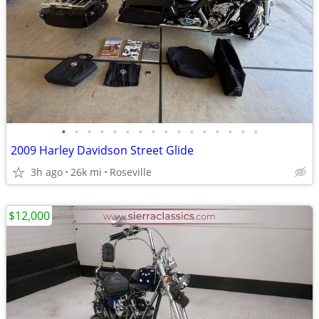
•
•
•
•
•
•
•
•
•
•
•
•
•
•
•
•
2009 Harley Davidson Street Glide
3h ago
26k mi
Roseville
$12,000