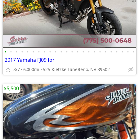
•
•
•
•
•
•
•
•
•
•
•
•
•
•
•
•
•
•
•
•
•
•
•
•
2017 Yamaha FJ09 for
8/7
6,000mi
525 Kietzke LaneReno, NV 89502
$5,500