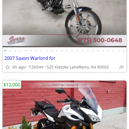
•
•
•
•
•
•
•
•
•
•
•
•
•
•
•
•
•
•
•
•
•
•
•
•
2007 Saxon Warlord for
6h ago
7,565mi
525 Kietzke LaneReno, NV 89502
$12,000