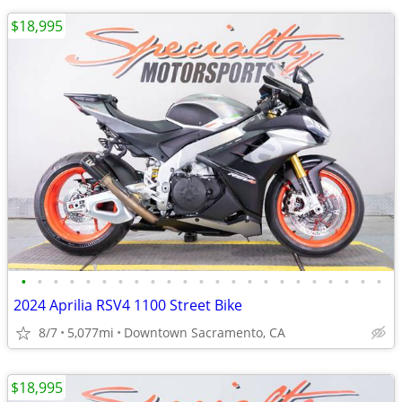
$18,995
•
•
•
•
•
•
•
•
•
•
•
•
•
•
•
•
•
•
•
•
•
•
•
2024 Aprilia RSV4 1100 Street Bike
8/7
5,077mi
Downtown Sacramento, CA
$18,995