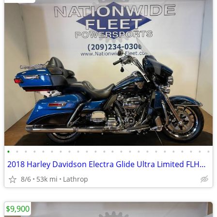
•
•
•
•
•
•
•
•
•
•
•
•
•
•
•
•
•
•
•
•
•
•
•
•
2018 Harley Davidson Electra Glide Ultra Limited FLHTK 107 Milwaukee E
8/6
53k mi
Lathrop
$9,900