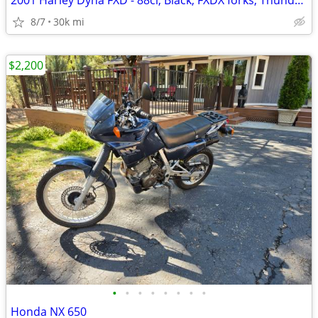
2001 Harley Dyna FXD - 88ci, Black, FXDX forks, Thunderheader, Brembos
8/7
30k mi
$2,200
•
•
•
•
•
•
•
•
Honda NX 650