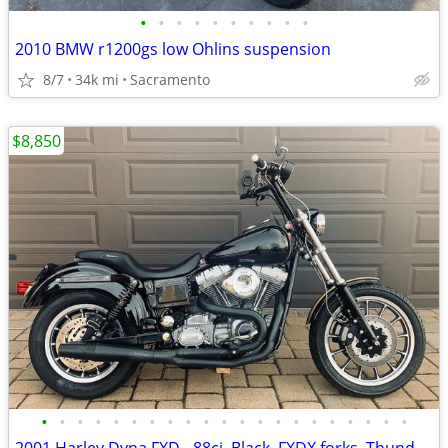
•
•
•
•
•
•
•
•
•
•
2010 BMW r1200gs low Ohlins suspension
8/7
34k mi
Sacramento
$8,850
•
•
•
•
•
•
•
•
•
•
•
•
•
•
•
•
•
•
•
•
•