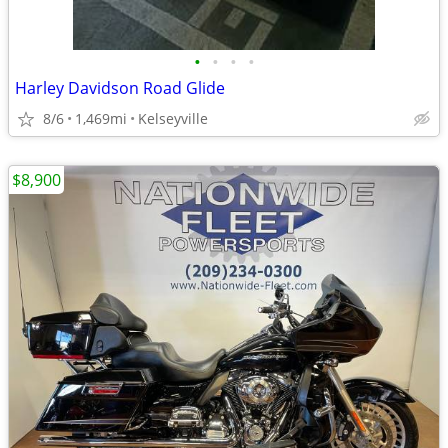
•
•
•
•
Harley Davidson Road Glide
8/6
1,469mi
Kelseyville
$8,900