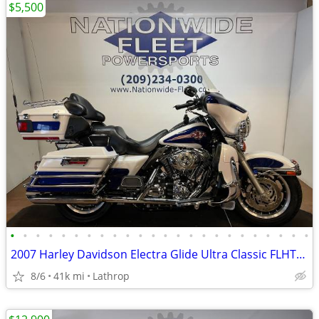
$5,500
•
•
•
•
•
•
•
•
•
•
•
•
•
•
•
•
•
•
•
•
•
•
•
•
2007 Harley Davidson Electra Glide Ultra Classic FLHTCU
8/6
41k mi
Lathrop