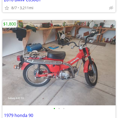
8/7
3,211mi
$1,800
•
•
•
1979 honda 90