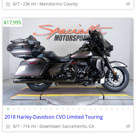
8/7
23k mi
Mendocino County
$17,995
•
•
•
•
•
•
•
•
•
•
•
•
•
•
•
•
•
•
•
•
•
•
•
2018 Harley-Davidson CVO Limited Touring
8/7
71k mi
Downtown Sacramento, CA