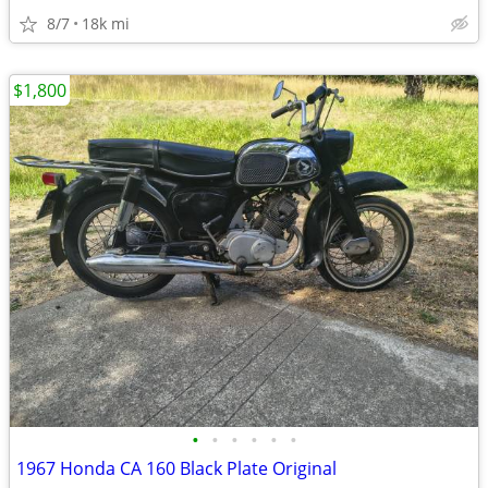
8/7
18k mi
$1,800
•
•
•
•
•
•
1967 Honda CA 160 Black Plate Original