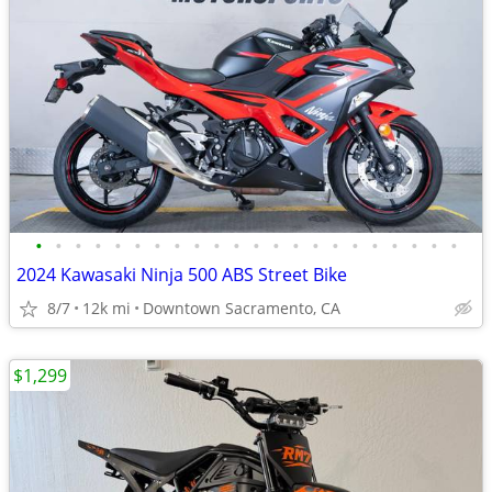
•
•
•
•
•
•
•
•
•
•
•
•
•
•
•
•
•
•
•
•
•
•
2024 Kawasaki Ninja 500 ABS Street Bike
8/7
12k mi
Downtown Sacramento, CA
$1,299