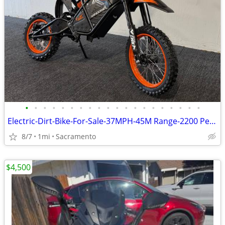
•
•
•
•
•
•
•
•
•
•
•
•
•
•
•
•
•
•
•
•
Electric-Dirt-Bike-For-Sale-37MPH-45M Range-2200 Peak Motor Power!
8/7
1mi
Sacramento
$4,500