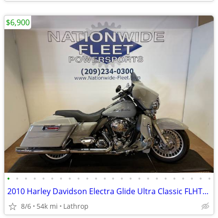
$6,900
•
•
•
•
•
•
•
•
•
•
•
•
•
•
•
•
•
•
•
•
•
•
•
•
2010 Harley Davidson Electra Glide Ultra Classic FLHTCU Touring
8/6
54k mi
Lathrop