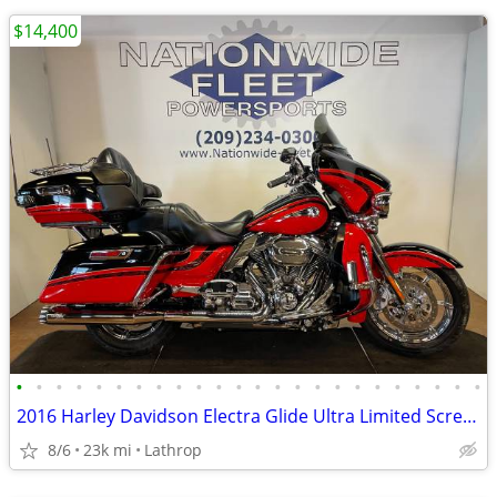
$14,400
•
•
•
•
•
•
•
•
•
•
•
•
•
•
•
•
•
•
•
•
•
•
•
•
2016 Harley Davidson Electra Glide Ultra Limited Screaming Eagle CVO F
8/6
23k mi
Lathrop