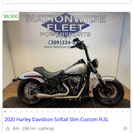
$8,900
•
•
•
•
•
•
•
•
•
•
•
•
•
•
•
•
•
•
•
•
•
•
•
•
2020 Harley Davidson Softail Slim Custom FLSL
8/6
29k mi
Lathrop