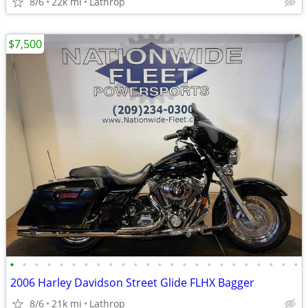
8/6
22k mi
Lathrop
$7,500
•
•
•
•
•
•
•
•
•
•
•
•
•
•
•
•
•
•
•
•
•
•
•
•
2006 Harley Davidson Street Glide FLHX Bagger
8/6
21k mi
Lathrop