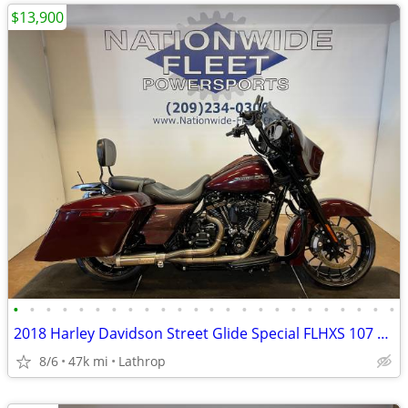
$13,900
•
•
•
•
•
•
•
•
•
•
•
•
•
•
•
•
•
•
•
•
•
•
•
•
2018 Harley Davidson Street Glide Special FLHXS 107 Milwaukee Eight Cu
8/6
47k mi
Lathrop