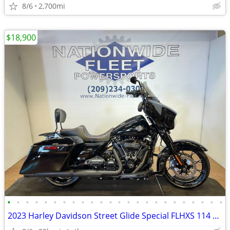
8/6
2,700mi
$18,900
•
•
•
•
•
•
•
•
•
•
•
•
•
•
•
•
•
•
•
•
•
•
•
•
2023 Harley Davidson Street Glide Special FLHXS 114 Milwaukee Eight Ba