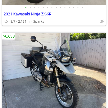
•
•
•
•
•
•
•
•
•
•
•
•
•
•
2021 Kawasaki Ninja ZX-6R
8/7
2,151mi
Sparks
$6,699