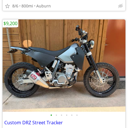
8/6
800mi
Auburn
$9,200
•
•
•
•
•
•
Custom DRZ Street Tracker