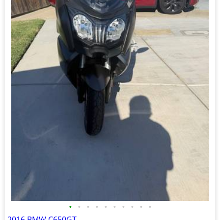
•
•
•
•
•
•
•
•
•
•
2016 BMW C650GT