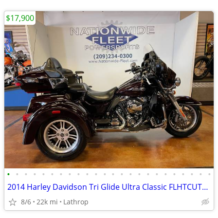
$17,900
•
•
•
•
•
•
•
•
•
•
•
•
•
•
•
•
•
•
•
•
•
•
•
•
2014 Harley Davidson Tri Glide Ultra Classic FLHTCUTG 103 Touring
8/6
22k mi
Lathrop