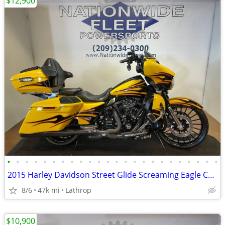
$12,900
•
•
•
•
•
•
•
•
•
•
•
•
•
•
•
•
•
•
•
•
•
•
•
•
2015 Harley Davidson Street Glide Screaming Eagle CVO FLHXSE Upgraded
8/6
47k mi
Lathrop
$10,900