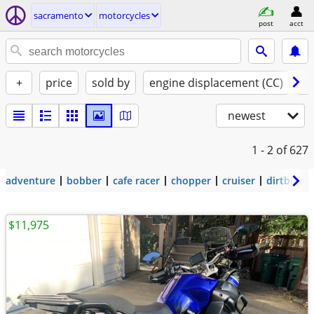
sacramento
motorcycles
post
acct
+
price
sold by
engine displacement (CC)
st
newest
1 - 2
of 627
adventure
bobber
cafe racer
chopper
cruiser
dirtbike
$11,975