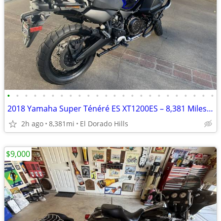
•
•
•
•
•
•
•
•
•
•
•
•
•
•
•
•
•
•
•
•
•
•
•
•
2018 Yamaha Super Ténéré ES XT1200ES – 8,381 Miles – Original Owner
2h ago
8,381mi
El Dorado Hills
$9,000