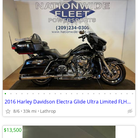
•
•
•
•
•
•
•
•
•
•
•
•
•
•
•
•
•
•
•
•
•
•
•
•
2016 Harley Davidson Electra Glide Ultra Limited FLHTK 103 Touring Bag
8/6
33k mi
Lathrop
$13,500