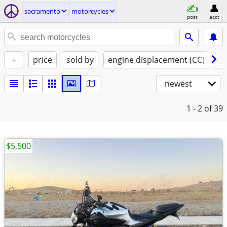
sacramento
motorcycles
post
acct
+
price
sold by
engine displacement (CC)
st
newest
1 - 2
of 39
$5,500