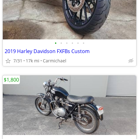
•
•
•
•
•
•
2019 Harley Davidson FXFBs Custom
7/31
17k mi
Carmichael
$1,800