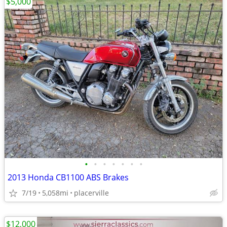
$5,000
•
•
•
•
•
•
•
2013 Honda CB1100 ABS Brakes
7/19
5,058mi
placerville
$12,000