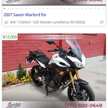
•
•
•
•
•
•
•
•
•
•
•
•
•
•
•
•
•
•
•
•
•
•
•
•
2007 Saxon Warlord for
8/4
7,565mi
525 Kietzke LaneReno, NV 89502
$12,000