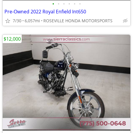
•
•
•
•
•
•
Pre-Owned 2022 Royal Enfield Int650
7/30
6,057mi
ROSEVILLE HONDA MOTORSPORTS
$12,000