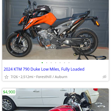
•
•
•
•
•
•
•
2024 KTM 790 Duke Low Miles, Fully Loaded
7/26
2,512mi
Foresthill / Auburn
$4,900