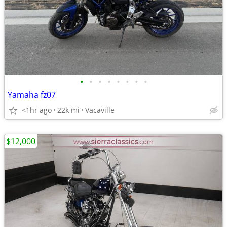
•
•
•
•
•
•
•
•
Yamaha fz07
<1hr ago
22k mi
Vacaville
$12,000