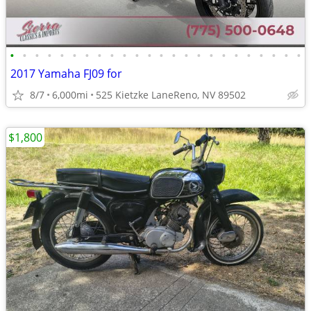
•
•
•
•
•
•
•
•
•
•
•
•
•
•
•
•
•
•
•
•
•
•
•
•
2017 Yamaha FJ09 for
8/7
6,000mi
525 Kietzke LaneReno, NV 89502
$1,800