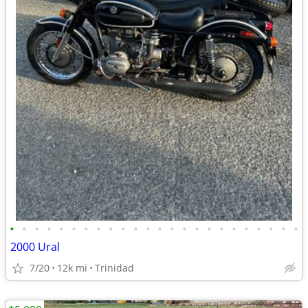
•
•
•
•
•
•
•
•
•
•
•
•
•
•
•
•
•
•
•
•
•
•
•
•
2000 Ural
7/20
12k mi
Trinidad