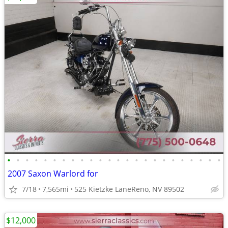
•
•
•
•
•
•
•
•
•
•
•
•
•
•
•
•
•
•
•
•
•
•
•
•
2007 Saxon Warlord for
7/18
7,565mi
525 Kietzke LaneReno, NV 89502
$12,000