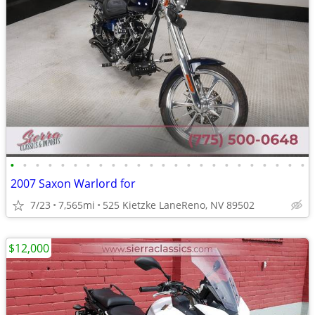
•
•
•
•
•
•
•
•
•
•
•
•
•
•
•
•
•
•
•
•
•
•
•
•
2007 Saxon Warlord for
7/23
7,565mi
525 Kietzke LaneReno, NV 89502
$12,000