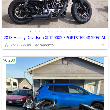
•
•
•
•
•
•
•
•
•
•
•
•
2018 Harley Davidson XL1200XS SPORTSTER 48 SPECIAL
7/20
22k mi
Sacramento
$6,200