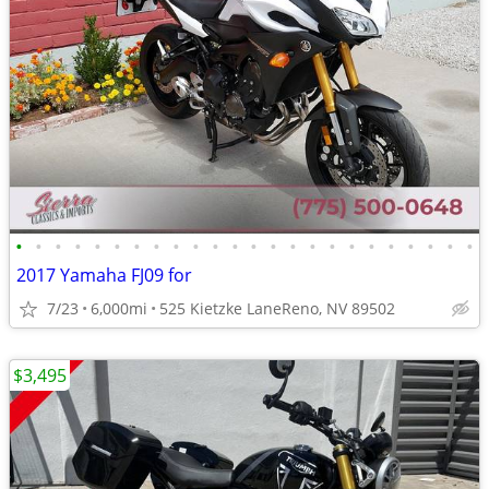
•
•
•
•
•
•
•
•
•
•
•
•
•
•
•
•
•
•
•
•
•
•
•
•
2017 Yamaha FJ09 for
7/23
6,000mi
525 Kietzke LaneReno, NV 89502
$3,495