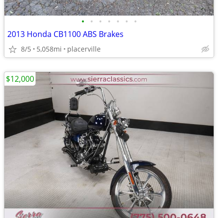
•
•
•
•
•
•
•
2013 Honda CB1100 ABS Brakes
8/5
5,058mi
placerville
$12,000