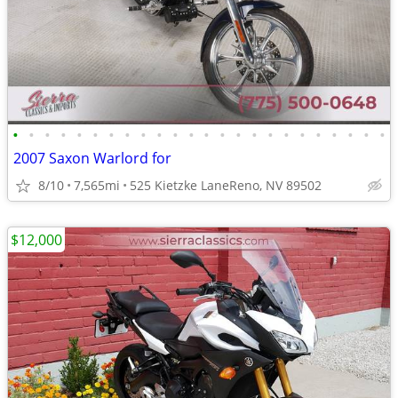
•
•
•
•
•
•
•
•
•
•
•
•
•
•
•
•
•
•
•
•
•
•
•
•
2007 Saxon Warlord for
8/10
7,565mi
525 Kietzke LaneReno, NV 89502
$12,000