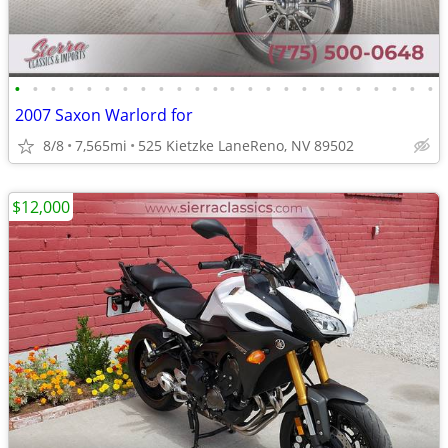
•
•
•
•
•
•
•
•
•
•
•
•
•
•
•
•
•
•
•
•
•
•
•
•
2007 Saxon Warlord for
8/8
7,565mi
525 Kietzke LaneReno, NV 89502
$12,000