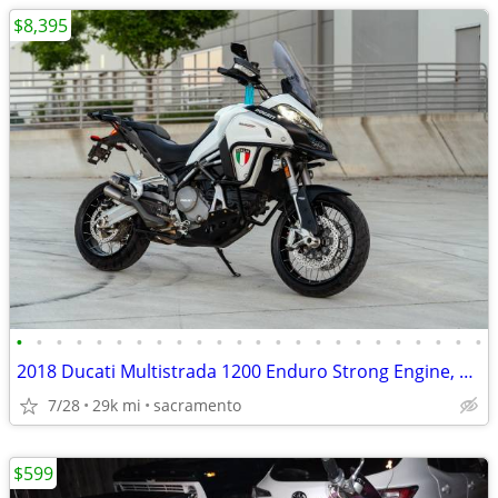
$8,395
•
•
•
•
•
•
•
•
•
•
•
•
•
•
•
•
•
•
•
•
•
•
•
•
2018 Ducati Multistrada 1200 Enduro Strong Engine, Smooth Ride
7/28
29k mi
sacramento
$599