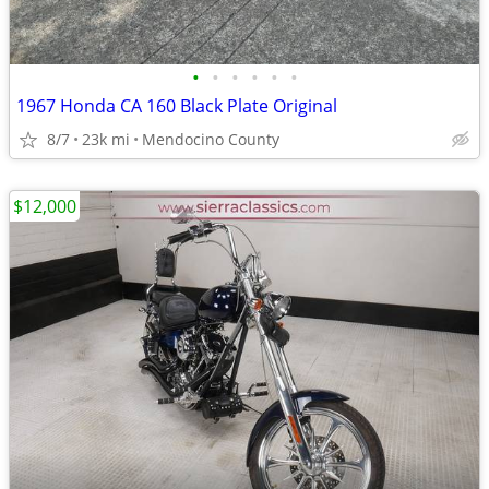
•
•
•
•
•
•
1967 Honda CA 160 Black Plate Original
8/7
23k mi
Mendocino County
$12,000