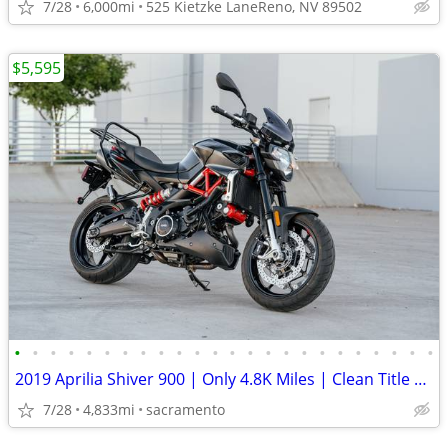
7/28
6,000mi
525 Kietzke LaneReno, NV 89502
$5,595
•
•
•
•
•
•
•
•
•
•
•
•
•
•
•
•
•
•
•
•
•
•
•
•
2019 Aprilia Shiver 900 | Only 4.8K Miles | Clean Title | Black
7/28
4,833mi
sacramento