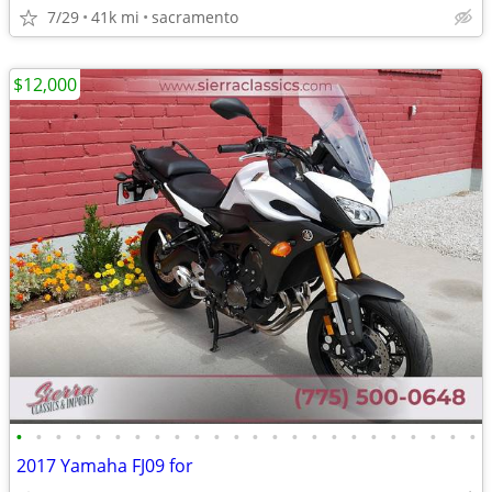
7/29
41k mi
sacramento
$12,000
•
•
•
•
•
•
•
•
•
•
•
•
•
•
•
•
•
•
•
•
•
•
•
•
2017 Yamaha FJ09 for