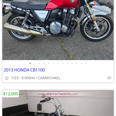
•
•
•
•
•
•
•
•
•
•
•
•
•
2013 HONDA CB1100
7/23
9,900mi
CARMICHAEL
$12,000