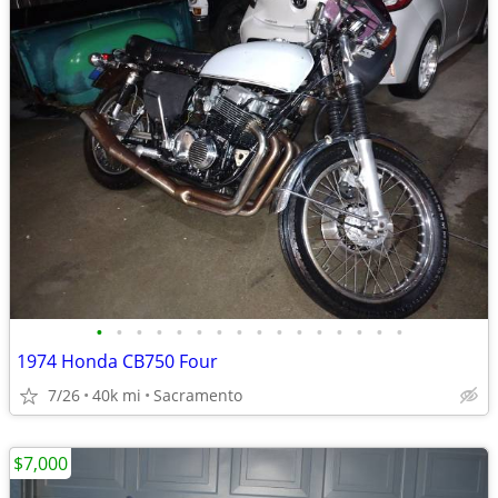
•
•
•
•
•
•
•
•
•
•
•
•
•
•
•
•
1974 Honda CB750 Four
7/26
40k mi
Sacramento
$7,000