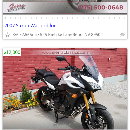
•
•
•
•
•
•
•
•
•
•
•
•
•
•
•
•
•
•
•
•
•
•
•
•
2007 Saxon Warlord for
8/6
7,565mi
525 Kietzke LaneReno, NV 89502
$12,000