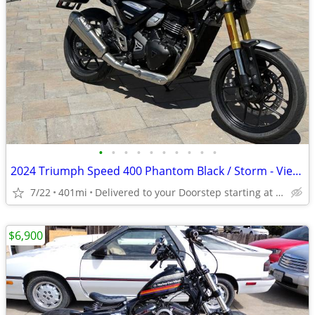
•
•
•
•
•
•
•
•
•
•
2024 Triumph Speed 400 Phantom Black / Storm - View More Similar...
7/22
401mi
Delivered to your Doorstep starting at $189
$6,900