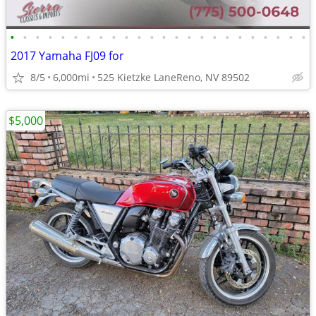
•
•
•
•
•
•
•
•
•
•
•
•
•
•
•
•
•
•
•
•
•
•
•
•
2017 Yamaha FJ09 for
8/5
6,000mi
525 Kietzke LaneReno, NV 89502
$5,000