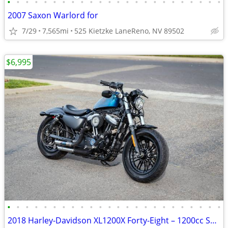
•
•
•
•
•
•
•
•
•
•
•
•
•
•
•
•
•
•
•
•
•
•
•
•
2007 Saxon Warlord for
7/29
7,565mi
525 Kietzke LaneReno, NV 89502
$6,995
•
•
•
•
•
•
•
•
•
•
•
•
•
•
•
•
•
•
•
•
•
•
•
•
2018 Harley-Davidson XL1200X Forty-Eight – 1200cc Sportster