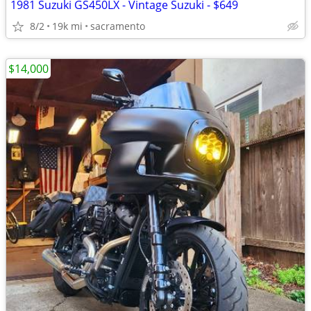
1981 Suzuki GS450LX - Vintage Suzuki - $649
8/2
19k mi
sacramento
$14,000