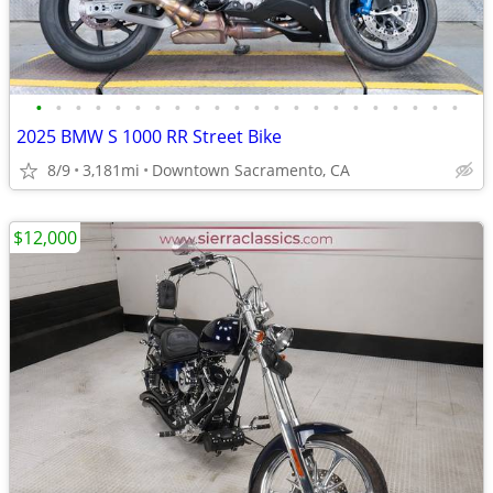
•
•
•
•
•
•
•
•
•
•
•
•
•
•
•
•
•
•
•
•
•
•
2025 BMW S 1000 RR Street Bike
8/9
3,181mi
Downtown Sacramento, CA
$12,000