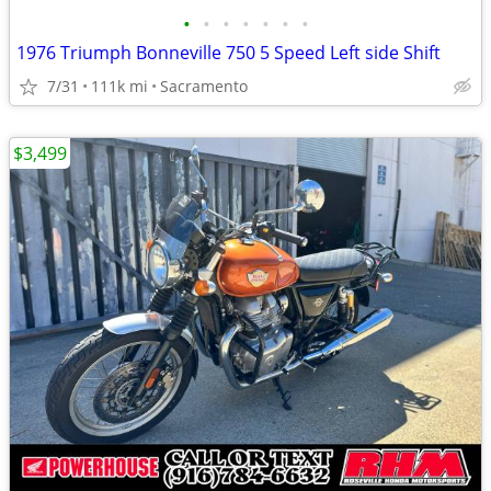
•
•
•
•
•
•
•
1976 Triumph Bonneville 750 5 Speed Left side Shift
7/31
111k mi
Sacramento
$3,499