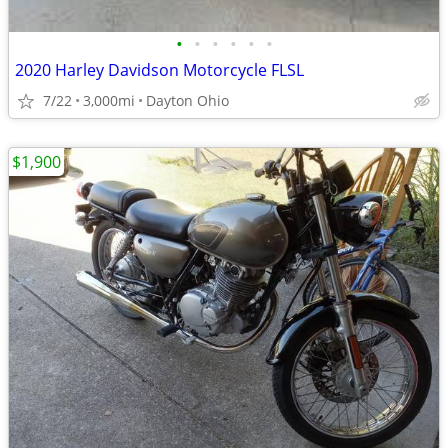
•
•
•
•
•
•
2020 Harley Davidson Motorcycle FLSL
7/22
3,000mi
Dayton Ohio
$1,900