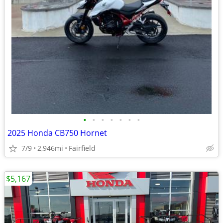
•
•
•
•
•
•
•
2025 Honda CB750 Hornet
7/9
2,946mi
Fairfield
$5,167