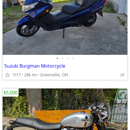
•
•
•
•
Suzuki Burgman Motorcycle
7/17
28k mi
Greenville, OH
$5,000