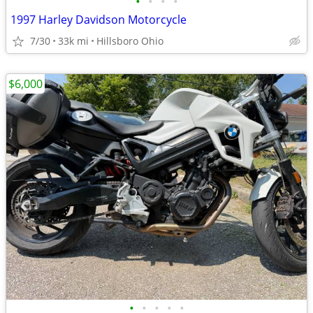
•
•
•
•
1997 Harley Davidson Motorcycle
7/30
33k mi
Hillsboro Ohio
$6,000
•
•
•
•
•