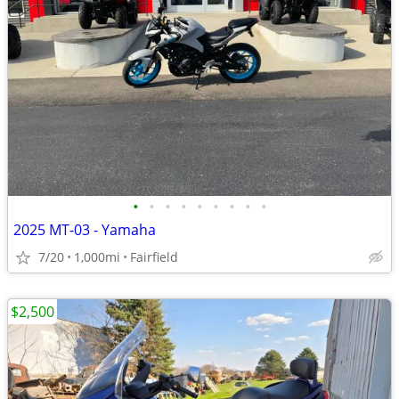
•
•
•
•
•
•
•
•
•
2025 MT-03 - Yamaha
7/20
1,000mi
Fairfield
$2,500