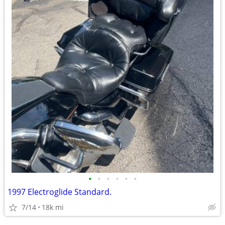
•
•
•
•
•
•
1997 Electroglide Standard.
7/14
18k mi