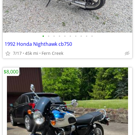
•
•
•
•
•
•
•
•
•
•
1992 Honda Nighthawk cb750
7/17
45k mi
Fern Creek
$8,000