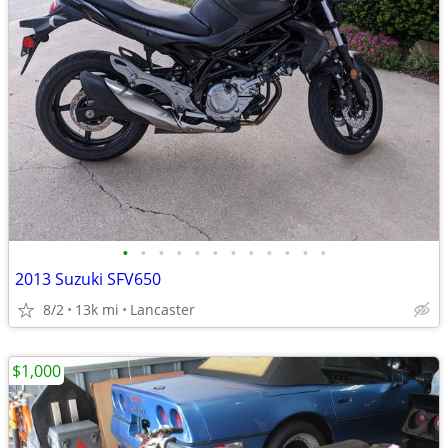
•
•
•
•
•
•
•
•
•
•
•
•
2013 Suzuki SFV650
8/2
13k mi
Lancaster
$1,000