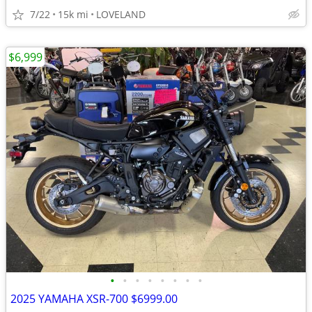
7/22
15k mi
LOVELAND
$6,999
•
•
•
•
•
•
•
•
2025 YAMAHA XSR-700 $6999.00