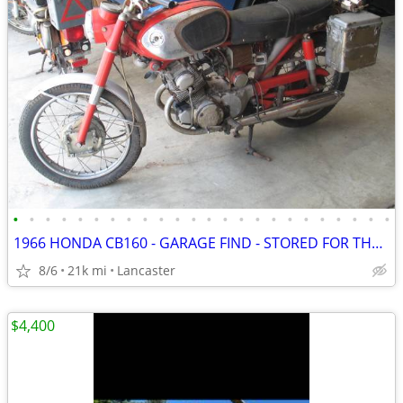
•
•
•
•
•
•
•
•
•
•
•
•
•
•
•
•
•
•
•
•
•
•
•
•
1966 HONDA CB160 - GARAGE FIND - STORED FOR THE PAST 35 YEARS
8/6
21k mi
Lancaster
$4,400