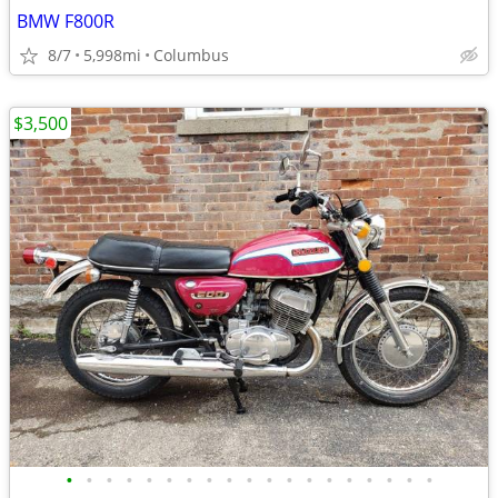
BMW F800R
8/7
5,998mi
Columbus
$3,500
•
•
•
•
•
•
•
•
•
•
•
•
•
•
•
•
•
•
•