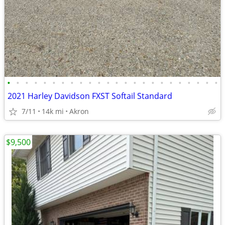
•
•
•
•
•
•
•
•
•
•
•
•
•
•
•
•
•
•
•
•
•
•
•
•
2021 Harley Davidson FXST Softail Standard
7/11
14k mi
Akron
$9,500