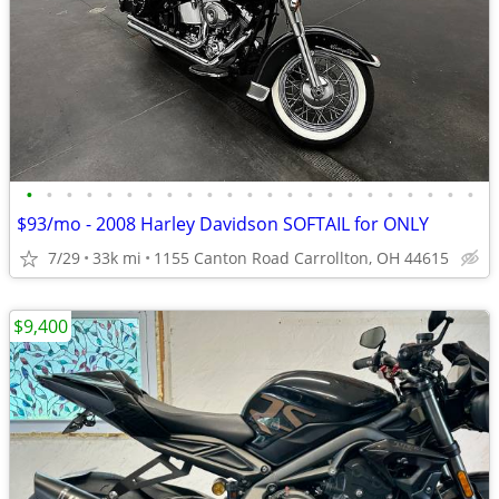
•
•
•
•
•
•
•
•
•
•
•
•
•
•
•
•
•
•
•
•
•
•
•
$93/mo - 2008 Harley Davidson SOFTAIL for ONLY
7/29
33k mi
1155 Canton Road Carrollton, OH 44615
$9,400