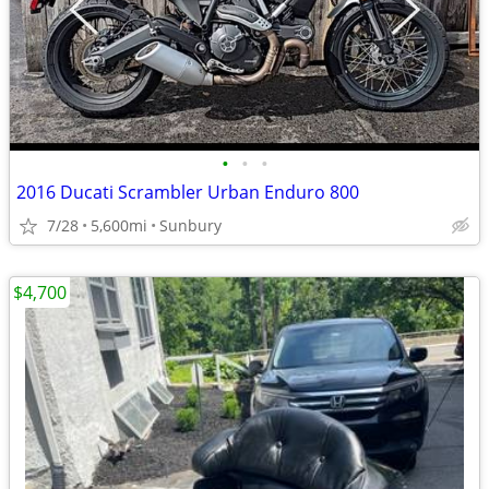
•
•
•
2016 Ducati Scrambler Urban Enduro 800
7/28
5,600mi
Sunbury
$4,700