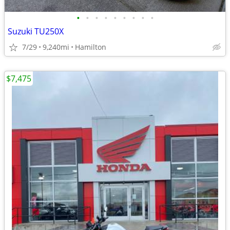
•
•
•
•
•
•
•
•
•
Suzuki TU250X
7/29
9,240mi
Hamilton
$7,475