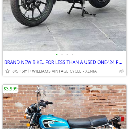
•
•
•
•
BRAND NEW BIKE...FOR LESS THAN A USED ONE-'24 ROYAL ENFIELD METEOR 350
8/5
5mi
WILLIAMS VINTAGE CYCLE - XENIA
$3,999