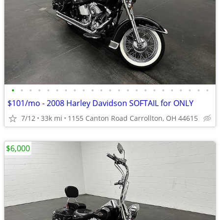
•
•
•
•
•
•
•
•
•
•
•
•
•
•
•
•
•
•
•
•
•
•
•
$101/mo - 2008 Harley Davidson SOFTAIL for ONLY
7/12
33k mi
1155 Canton Road Carrollton, OH 44615
$6,000