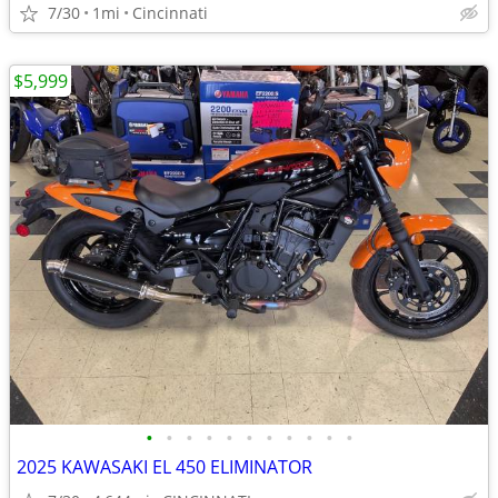
7/30
1mi
Cincinnati
$5,999
•
•
•
•
•
•
•
•
•
•
•
2025 KAWASAKI EL 450 ELIMINATOR