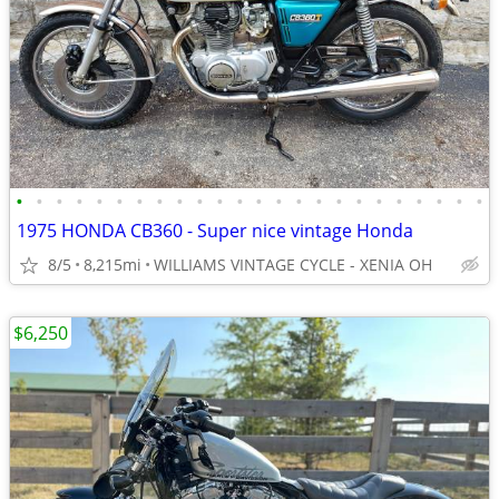
•
•
•
•
•
•
•
•
•
•
•
•
•
•
•
•
•
•
•
•
•
•
•
•
1975 HONDA CB360 - Super nice vintage Honda
8/5
8,215mi
WILLIAMS VINTAGE CYCLE - XENIA OH
$6,250