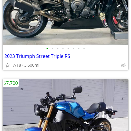
•
•
•
•
•
•
•
•
2023 Triumph Street Triple RS
7/18
3,600mi
$7,700