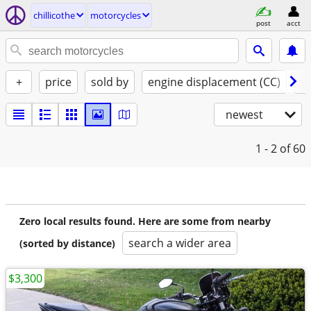
chillicothe
motorcycles
post
acct
+
price
sold by
engine displacement (CC)
st
newest
1 - 2
of 60
Zero local results found. Here are some from nearby
search a wider area
(sorted by distance)
$3,300