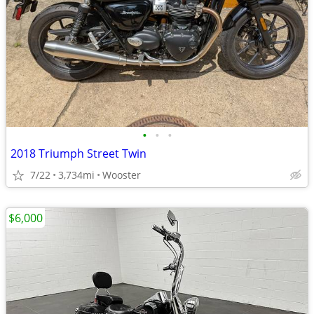
•
•
•
2018 Triumph Street Twin
7/22
3,734mi
Wooster
$6,000