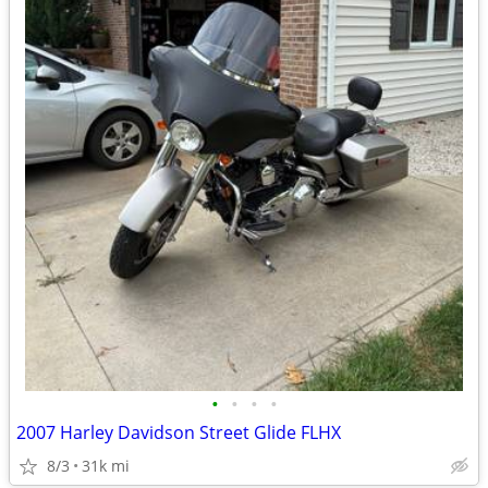
•
•
•
•
2007 Harley Davidson Street Glide FLHX
8/3
31k mi