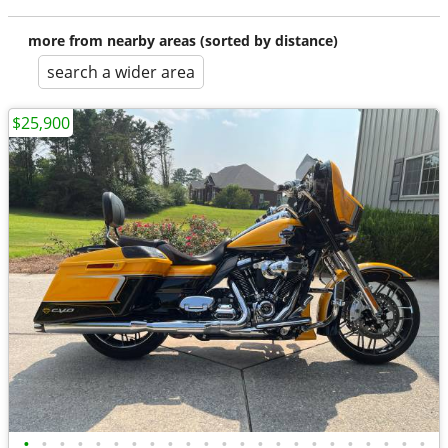
more from nearby areas (sorted by distance)
search a wider area
$25,900
•
•
•
•
•
•
•
•
•
•
•
•
•
•
•
•
•
•
•
•
•
•
•