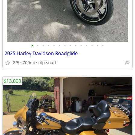
•
•
•
•
•
•
•
•
•
•
•
•
•
•
2025 Harley Davidson Roadglide
8/5
700mi
otp south
$13,000