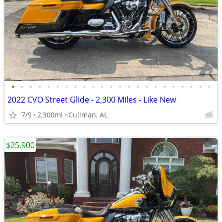
•
•
•
•
•
•
•
•
•
•
•
•
•
•
•
•
•
•
•
•
•
•
•
2022 CVO Street Glide - 2,300 Miles - Like New
7/9
2,300mi
Cullman, AL
$25,900