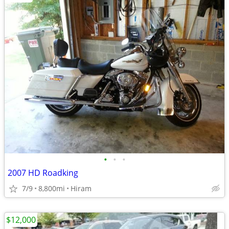
•
•
•
2007 HD Roadking
7/9
8,800mi
Hiram
$12,000