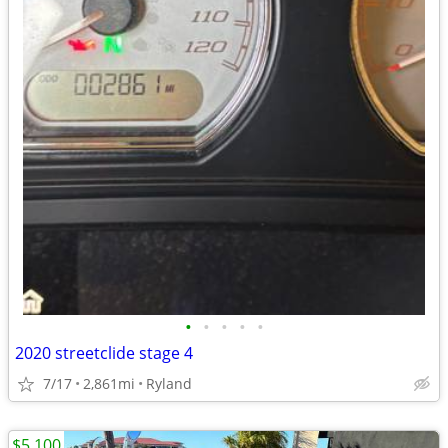
•
•
•
•
•
2020 streetclide stage 4
7/17
2,861mi
Ryland
$5,100