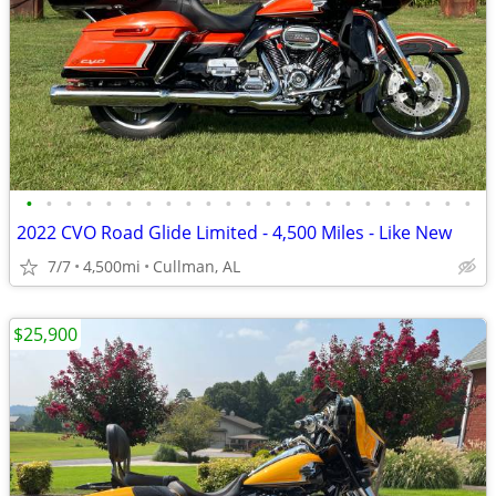
•
•
•
•
•
•
•
•
•
•
•
•
•
•
•
•
•
•
•
•
•
•
•
2022 CVO Road Glide Limited - 4,500 Miles - Like New
7/7
4,500mi
Cullman, AL
$25,900