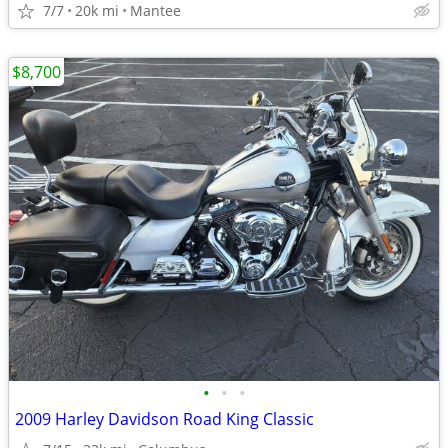
7/7
20k mi
Mantee
$8,700
•
•
•
2009 Harley Davidson Road King Classic