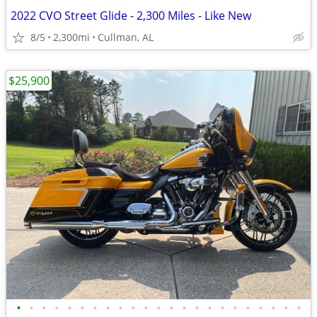
2022 CVO Street Glide - 2,300 Miles - Like New
8/5
2,300mi
Cullman, AL
$25,900
•
•
•
•
•
•
•
•
•
•
•
•
•
•
•
•
•
•
•
•
•
•
•