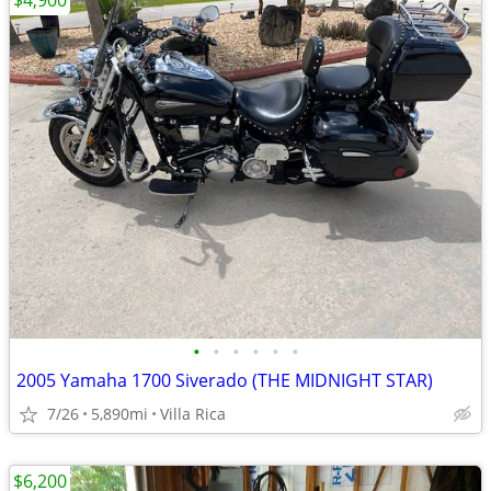
$4,900
•
•
•
•
•
•
2005 Yamaha 1700 Siverado (THE MIDNIGHT STAR)
7/26
5,890mi
Villa Rica
$6,200