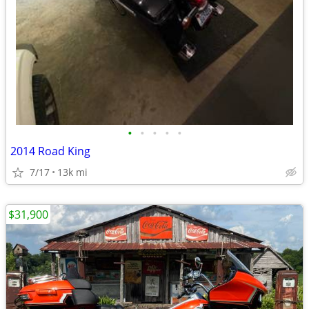
•
•
•
•
•
2014 Road King
7/17
13k mi
$31,900