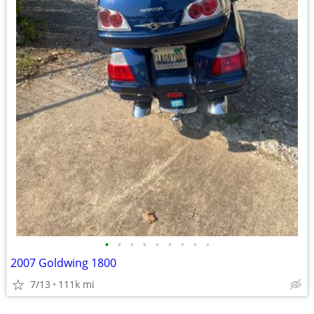
•
•
•
•
•
•
•
•
•
2007 Goldwing 1800
7/13
111k mi