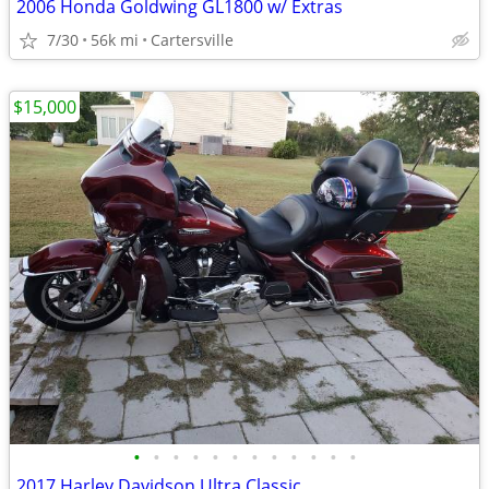
2006 Honda Goldwing GL1800 w/ Extras
7/30
56k mi
Cartersville
$15,000
•
•
•
•
•
•
•
•
•
•
•
•
2017 Harley Davidson Ultra Classic