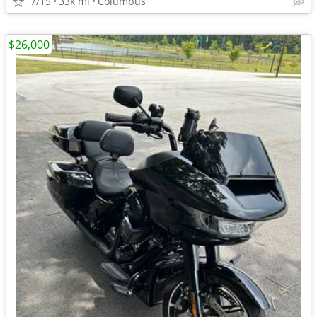
7/15
33k mi
Columbus
$26,000