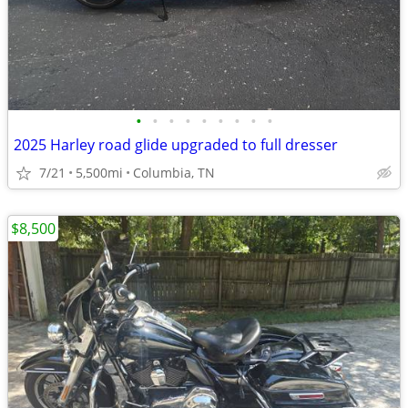
•
•
•
•
•
•
•
•
•
2025 Harley road glide upgraded to full dresser
7/21
5,500mi
Columbia, TN
$8,500