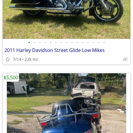
•
•
•
•
•
•
•
•
•
•
•
•
•
•
•
2011 Harley Davidson Street Glide Low Mikes
7/14
22k mi
$5,500