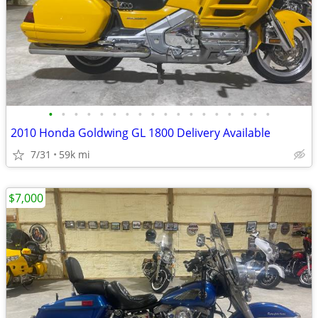
•
•
•
•
•
•
•
•
•
•
•
•
•
•
•
•
•
•
2010 Honda Goldwing GL 1800 Delivery Available
7/31
59k mi
$7,000