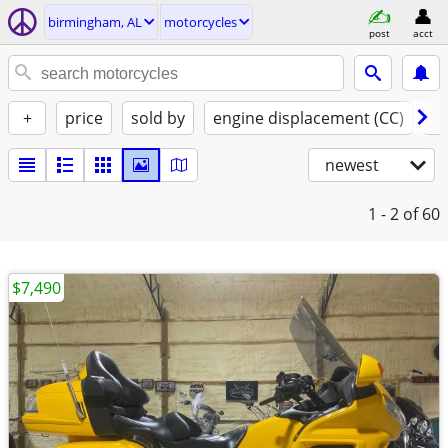
birmingham, AL
motorcycles
post
acct
+
price
sold by
engine displacement (CC)
st
newest
1 - 2
of 60
$7,490