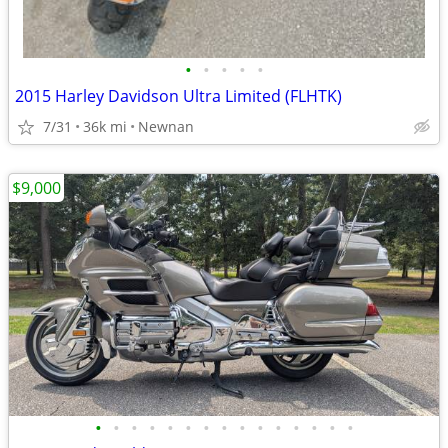
•
•
•
•
•
2015 Harley Davidson Ultra Limited (FLHTK)
7/31
36k mi
Newnan
$9,000
•
•
•
•
•
•
•
•
•
•
•
•
•
•
•