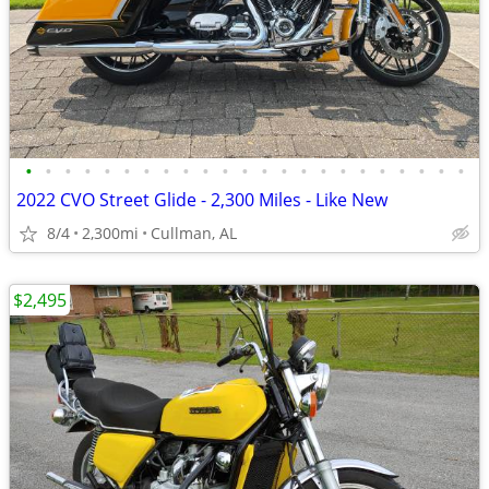
•
•
•
•
•
•
•
•
•
•
•
•
•
•
•
•
•
•
•
•
•
•
•
2022 CVO Street Glide - 2,300 Miles - Like New
8/4
2,300mi
Cullman, AL
$2,495