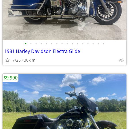
•
•
•
•
•
•
•
•
•
•
•
•
•
•
•
•
1981 Harley Davidson Electra Glide
7/25
30k mi
$9,990