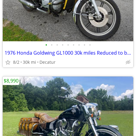
•
•
•
•
•
•
•
•
•
1976 Honda Goldwing GL1000 30k miles Reduced to below Cost!
8/2
30k mi
Decatur
$8,990