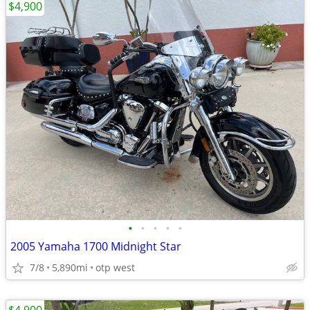
$4,900
•
•
•
•
•
2005 Yamaha 1700 Midnight Star
7/8
5,890mi
otp west