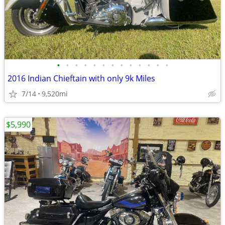
•
•
•
•
•
•
•
•
•
•
•
•
•
2016 Indian Chieftain with only 9k Miles
7/14
9,520mi
$5,990