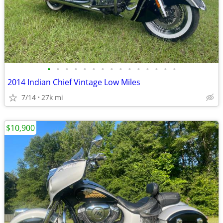
•
•
•
•
•
•
•
•
•
•
•
•
•
•
•
2014 Indian Chief Vintage Low Miles
7/14
27k mi
$10,900