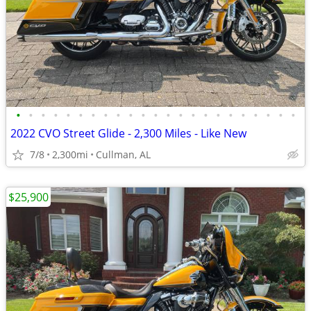
•
•
•
•
•
•
•
•
•
•
•
•
•
•
•
•
•
•
•
•
•
•
•
2022 CVO Street Glide - 2,300 Miles - Like New
7/8
2,300mi
Cullman, AL
$25,900