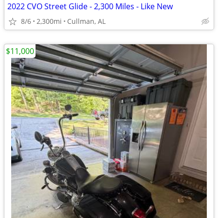
2022 CVO Street Glide - 2,300 Miles - Like New
8/6
2,300mi
Cullman, AL
$11,000