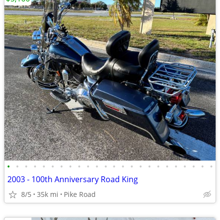
•
•
•
•
•
•
•
•
•
•
•
•
•
•
•
•
•
•
•
•
•
•
•
•
2003 - 100th Anniversary Road King
8/5
35k mi
Pike Road