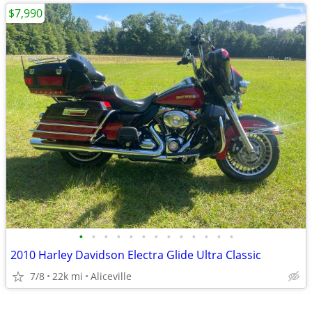
$7,990
•
•
•
•
•
•
•
•
•
•
•
•
•
2010 Harley Davidson Electra Glide Ultra Classic
7/8
22k mi
Aliceville