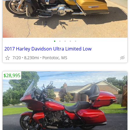
•
•
•
•
•
2017 Harley Davidson Ultra Limited Low
7/20
8,230mi
Pontotoc, MS
$28,995