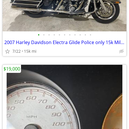
•
•
•
•
•
•
•
•
•
•
•
2007 Harley Davidson Electra Glide Police only 15k Miles
7/22
15k mi
$19,000