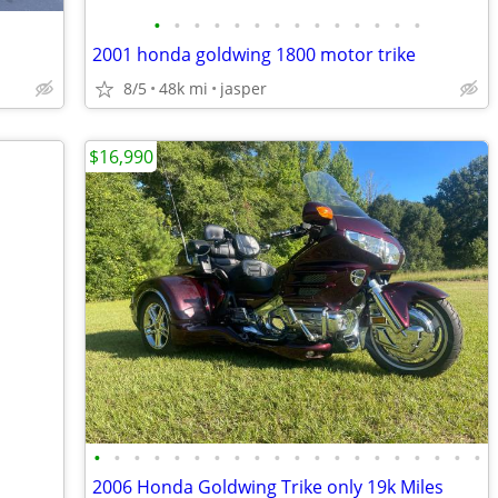
•
•
•
•
•
•
•
•
•
•
•
•
•
•
2001 honda goldwing 1800 motor trike
8/5
48k mi
jasper
$16,990
•
•
•
•
•
•
•
•
•
•
•
•
•
•
•
•
•
•
•
•
2006 Honda Goldwing Trike only 19k Miles