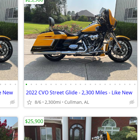
•
•
•
•
•
•
•
•
•
•
•
•
•
•
•
•
•
•
•
•
•
•
•
•
•
•
•
ke New
2022 CVO Street Glide - 2,300 Miles - Like New
8/6
2,300mi
Cullman, AL
$25,900