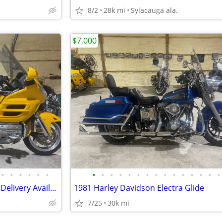
8/2
28k mi
Sylacauga ala.
$7,000
•
•
•
•
•
•
•
•
•
•
•
•
•
•
•
•
•
•
•
•
•
2010 Honda Goldwing GL 1800 Delivery Available
1981 Harley Davidson Electra Glide
7/25
30k mi