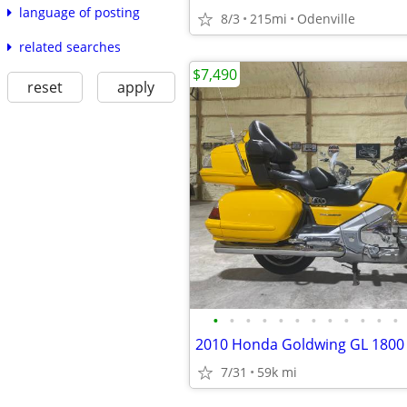
language of posting
8/3
215mi
Odenville
related searches
$7,490
reset
apply
•
•
•
•
•
•
•
•
•
•
•
•
7/31
59k mi