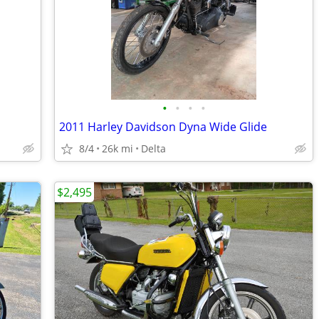
•
•
•
•
2011 Harley Davidson Dyna Wide Glide
8/4
26k mi
Delta
$2,495