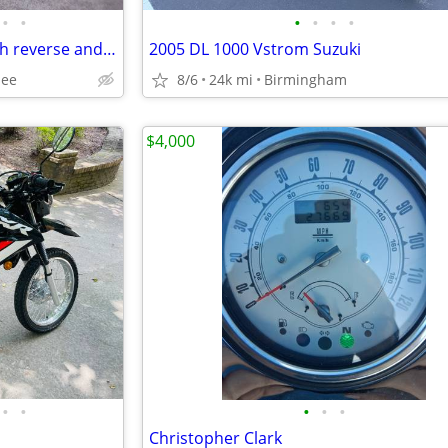
•
•
•
•
•
•
2013 Harley-Davidson Trike with reverse and trailer
2005 DL 1000 Vstrom Suzuki
see
8/6
24k mi
Birmingham
$4,000
•
•
•
•
•
Christopher Clark