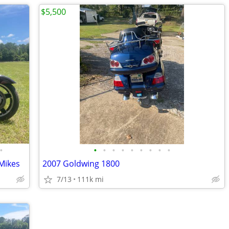
$5,500
•
•
•
•
•
•
•
•
•
•
Mikes
2007 Goldwing 1800
7/13
111k mi