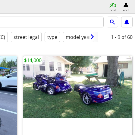
post
acct
CC)
street legal
type
model year
condition
1 - 9
of 60
cl
$14,000