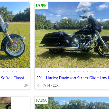
$9,990
•
•
•
•
•
•
•
•
•
•
•
•
•
•
•
•
•
•
2009 Harley Davidson Heritage Softail Classic only 19k Miles
2011 Harley Davidson Street Glide Low 
7/14
22k mi
$7,990