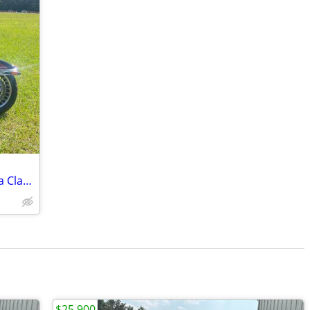
2010 Harley Davidson Electra Glide Ultra Classic
$25,900