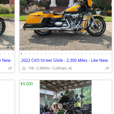
•
•
•
•
•
•
•
•
•
•
•
•
•
•
•
•
•
•
•
•
•
•
•
•
•
•
•
ke New
2022 CVO Street Glide - 2,300 Miles - Like New
7/8
2,300mi
Cullman, AL
$9,000