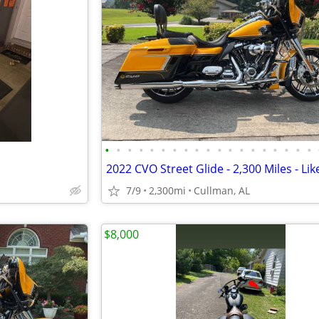
•
•
•
•
•
•
•
•
•
•
•
•
•
•
•
•
•
•
•
2022 CVO Street Glide - 2,300 Miles - Li
7/9
2,300mi
Cullman, AL
$8,000