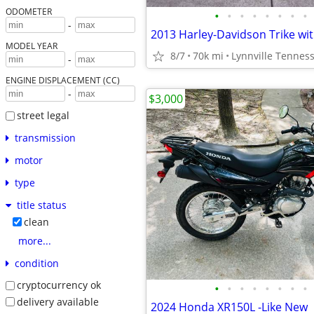
ODOMETER
•
•
•
•
•
•
•
•
-
MODEL YEAR
8/7
70k mi
Lynnville Tennes
-
ENGINE DISPLACEMENT (CC)
-
$3,000
street legal
transmission
motor
type
title status
clean
more...
condition
cryptocurrency ok
•
•
•
•
•
•
•
•
delivery available
2024 Honda XR150L -Like New