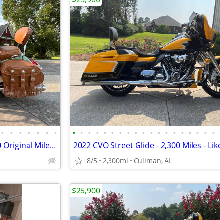
•
•
•
•
•
•
•
•
•
•
•
•
•
•
•
•
•
•
•
•
•
•
•
•
•
•
2018 Indian Chief Vintage - "940 Original Miles" - Mint Condition
2022 CVO Street Glide - 2,300 Miles - Li
8/5
2,300mi
Cullman, AL
$25,900