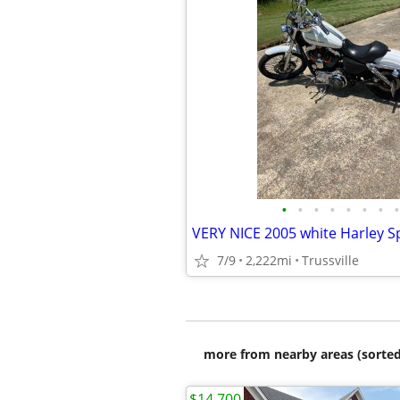
•
•
•
•
•
•
•
•
VERY NICE 2005 white Harley S
7/9
2,222mi
Trussville
more from nearby areas (sorted
$14,700