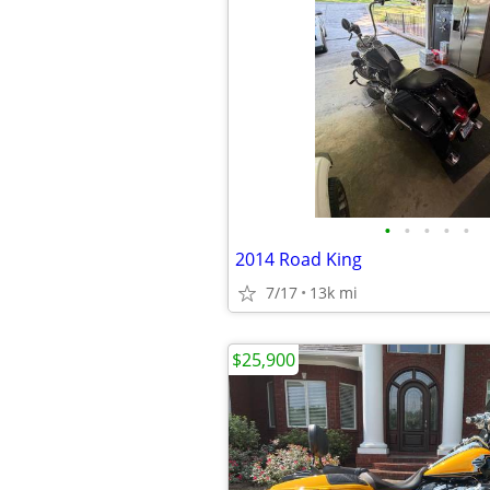
•
•
•
•
•
2014 Road King
7/17
13k mi
$25,900