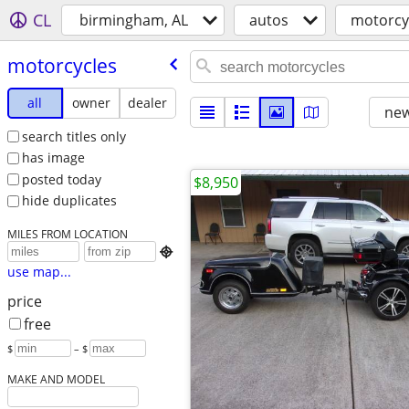
CL
birmingham, AL
autos
motorcy
motorcycles
all
owner
dealer
new
search titles only
has image
posted today
$8,950
hide duplicates
MILES FROM LOCATION

use map...
price
free
$
– $
MAKE AND MODEL