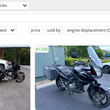
cles
est
price
sold by
engine displacement (
$1,500