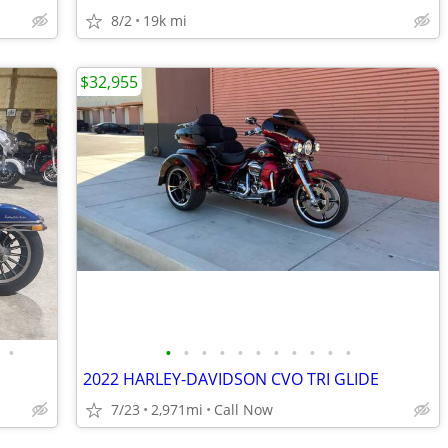
8/2
19k mi
$32,955
•
•
•
•
•
•
•
•
•
•
•
•
2022 HARLEY-DAVIDSON CVO TRI GLIDE
7/23
2,971mi
Call Now