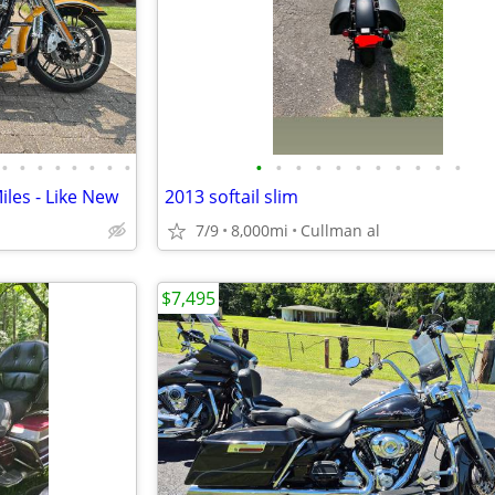
•
•
•
•
•
•
•
•
•
•
•
•
•
•
•
•
•
•
•
iles - Like New
2013 softail slim
7/9
8,000mi
Cullman al
$7,495