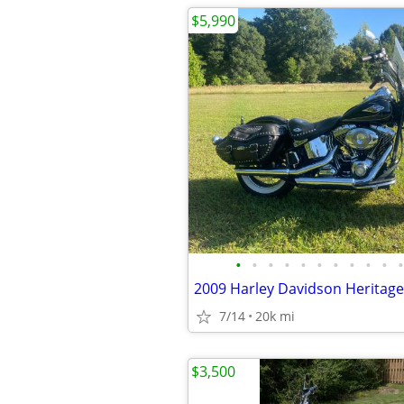
$5,990
•
•
•
•
•
•
•
•
•
•
•
7/14
20k mi
$3,500