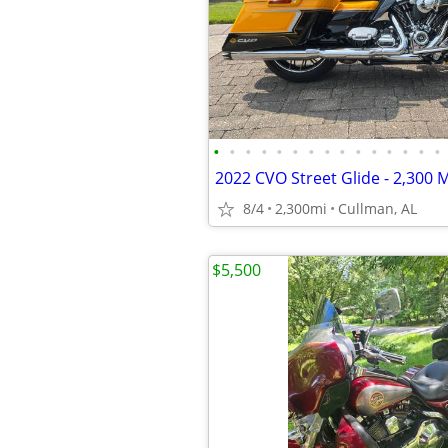
•
•
•
•
•
•
•
•
•
•
•
•
•
•
•
2022 CVO Street Glide - 2,300 M
8/4
2,300mi
Cullman, AL
$5,500