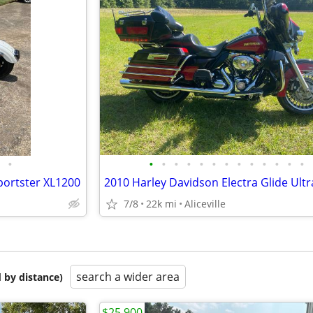
•
•
•
•
•
•
•
•
•
•
•
•
•
•
portster XL1200
7/8
22k mi
Aliceville
search a wider area
 by distance)
$25,900