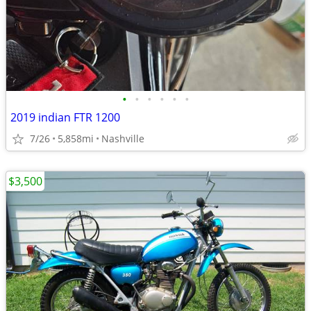
•
•
•
•
•
•
2019 indian FTR 1200
7/26
5,858mi
Nashville
$3,500