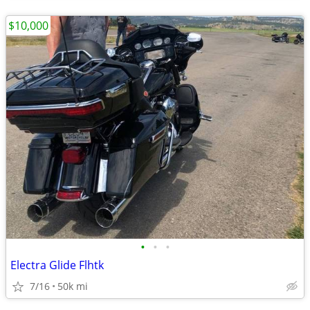
$10,000
•
•
•
Electra Glide Flhtk
7/16
50k mi