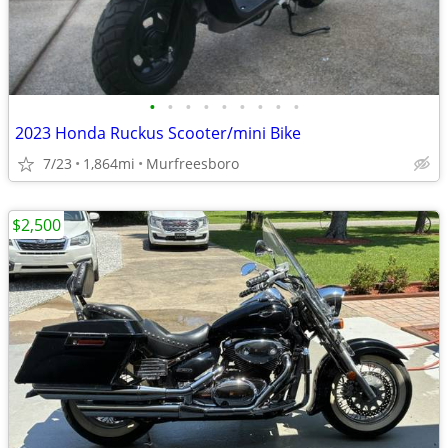
•
•
•
•
•
•
•
•
•
2023 Honda Ruckus Scooter/mini Bike
7/23
1,864mi
Murfreesboro
$2,500