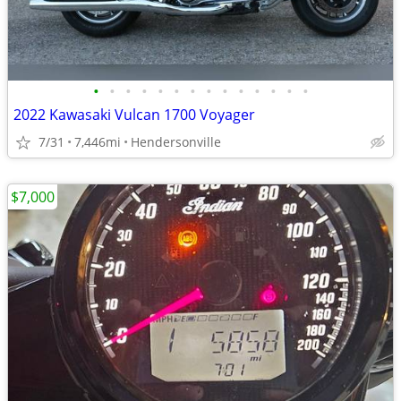
•
•
•
•
•
•
•
•
•
•
•
•
•
•
2022 Kawasaki Vulcan 1700 Voyager
7/31
7,446mi
Hendersonville
$7,000