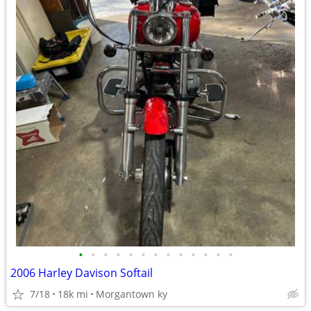
•
•
•
•
•
•
•
•
•
•
•
•
•
2006 Harley Davison Softail
7/18
18k mi
Morgantown ky