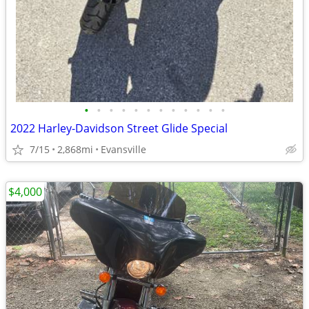
•
•
•
•
•
•
•
•
•
•
•
•
2022 Harley-Davidson Street Glide Special
7/15
2,868mi
Evansville
$4,000