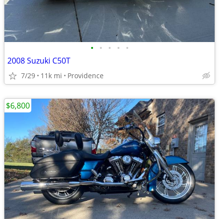
•
•
•
•
•
2008 Suzuki C50T
7/29
11k mi
Providence
$6,800