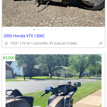
•
•
•
•
•
•
•
•
•
•
2005 Honda VTX 1300C
7/29
11k mi
Louisville, KY (Locust Creek)
$3,000