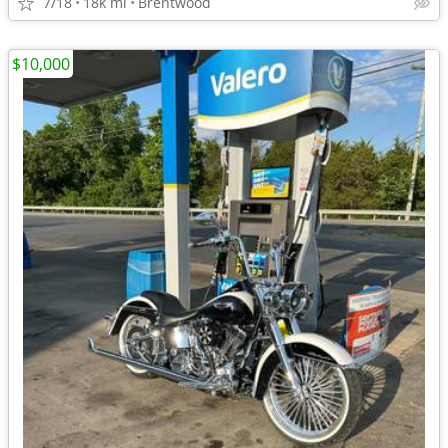
7/18
18k mi
Brentwood
$10,000