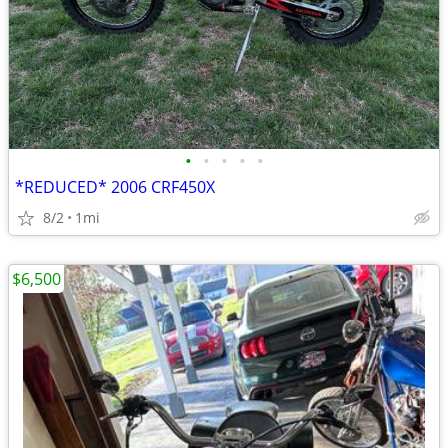
•
•
•
•
•
*REDUCED* 2006 CRF450X
8/2
1mi
$6,500