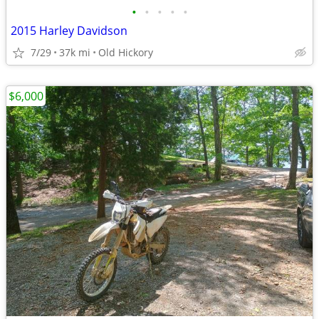
•
•
•
•
•
2015 Harley Davidson
7/29
37k mi
Old Hickory
$6,000