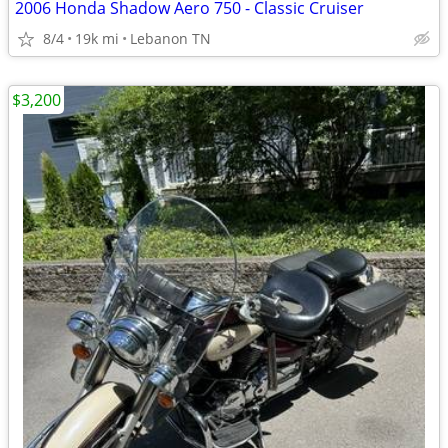
2006 Honda Shadow Aero 750 - Classic Cruiser
8/4
19k mi
Lebanon TN
$3,200