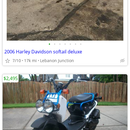
•
•
•
•
•
•
•
2006 Harley Davidson softail deluxe
7/10
17k mi
Lebanon Junction
$2,495