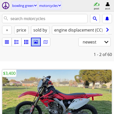
bowling green
motorcycles
post
acct
+
price
sold by
engine displacement (CC)
st
newest
1 - 2
of 60
$3,400