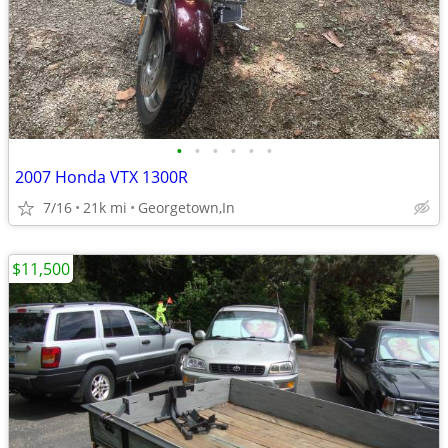
•
•
•
•
•
•
2007 Honda VTX 1300R
7/16
21k mi
Georgetown,In
$11,500