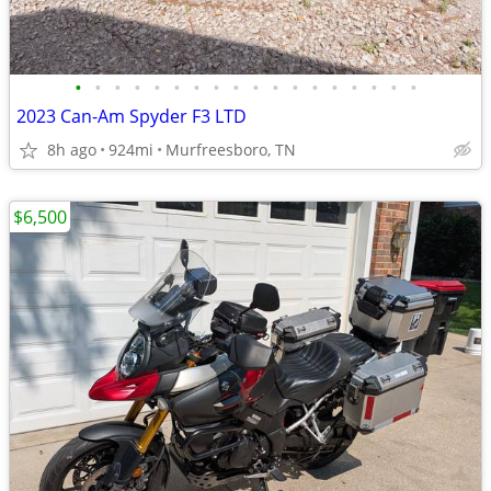
•
•
•
•
•
•
•
•
•
•
•
•
•
•
•
•
•
•
2023 Can-Am Spyder F3 LTD
8h ago
924mi
Murfreesboro, TN
$6,500