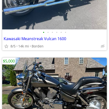
•
•
•
•
•
•
Kawasaki Meanstreak Vulcan 1600
8/5
14k mi
Borden
$5,000