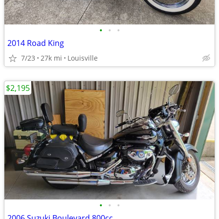
•
•
•
2014 Road King
7/23
27k mi
Louisville
$2,195
•
•
•
2006 Suzuki Boulevard 800cc