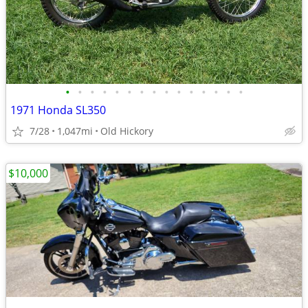
•
•
•
•
•
•
•
•
•
•
•
•
•
•
•
1971 Honda SL350
7/28
1,047mi
Old Hickory
$10,000