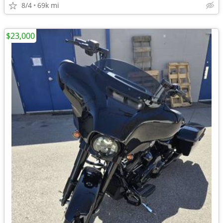
8/4
69k mi
$23,000