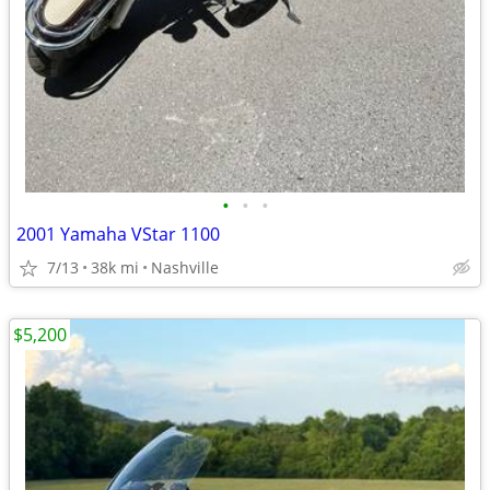
•
•
•
2001 Yamaha VStar 1100
7/13
38k mi
Nashville
$5,200