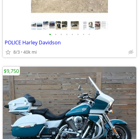
•
•
•
•
•
•
•
•
POLICE Harley Davidson
8/3
40k mi
$9,750