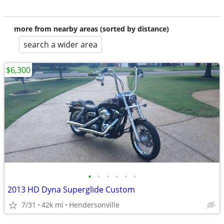
more from nearby areas (sorted by distance)
search a wider area
$6,300
•
•
•
•
•
•
2013 HD Dyna Superglide Custom
7/31
42k mi
Hendersonville