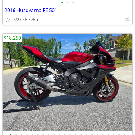
•
•
•
2016 Husqvarna FE 501
7/25
5,875mi
$18,250
•
•
•
•
•
•
•
•
•
•
•
•
•
•
•
•
•
•
•
•
•
•