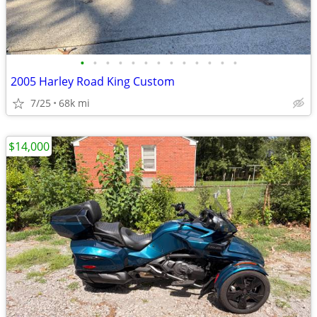
•
•
•
•
•
•
•
•
•
•
•
•
•
2005 Harley Road King Custom
7/25
68k mi
$14,000