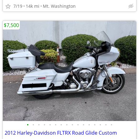
7/19
14k mi
Mt. Washington
$7,500
•
•
•
•
•
•
•
•
•
•
•
•
•
•
•
•
2012 Harley-Davidson FLTRX Road Glide Custom