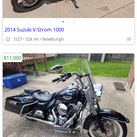
•
•
•
2014 Suzuki V-Strom 1000
7/27
32k mi
Newburgh
$11,000