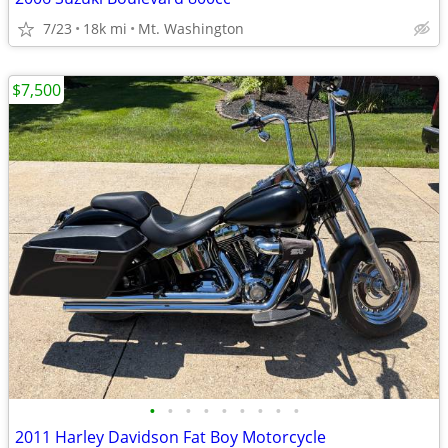
7/23
18k mi
Mt. Washington
$7,500
•
•
•
•
•
•
•
•
•
2011 Harley Davidson Fat Boy Motorcycle