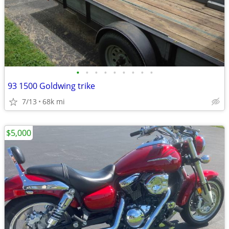
•
•
•
•
•
•
•
•
•
93 1500 Goldwing trike
7/13
68k mi
$5,000