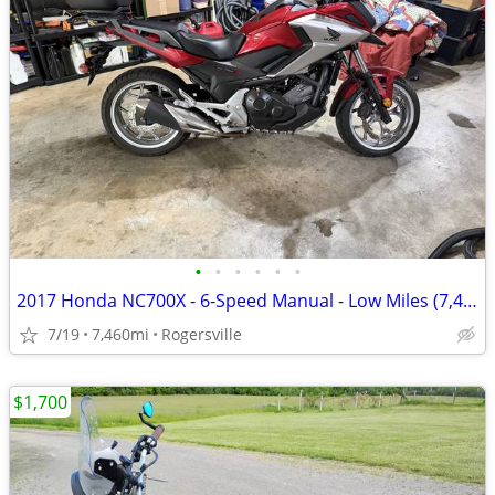
•
•
•
•
•
•
2017 Honda NC700X - 6-Speed Manual - Low Miles (7,460mi) - Excellent C
7/19
7,460mi
Rogersville
$1,700