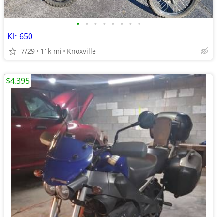
•
•
•
•
•
•
•
•
Klr 650
7/29
11k mi
Knoxville
$4,395