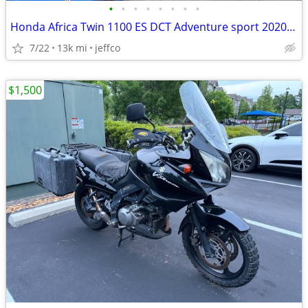
•
•
•
•
•
•
•
•
Honda Africa Twin 1100 ES DCT Adventure sport 2020 model year
7/22
13k mi
jeffco
$1,500