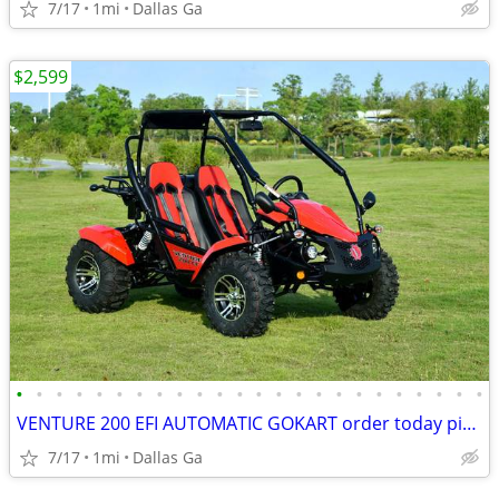
7/17
1mi
Dallas Ga
$2,599
•
•
•
•
•
•
•
•
•
•
•
•
•
•
•
•
•
•
•
•
•
•
•
•
VENTURE 200 EFI AUTOMATIC GOKART order today pick up same day
7/17
1mi
Dallas Ga