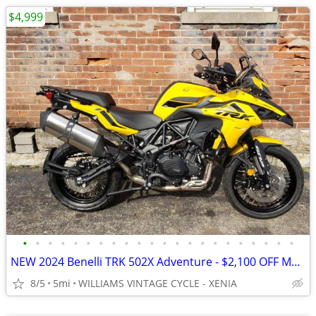
$4,999
•
•
•
•
•
•
•
•
•
•
•
•
•
•
•
•
•
•
•
•
•
•
NEW 2024 Benelli TRK 502X Adventure - $2,100 OFF MSRP! Only One Left!
8/5
5mi
WILLIAMS VINTAGE CYCLE - XENIA