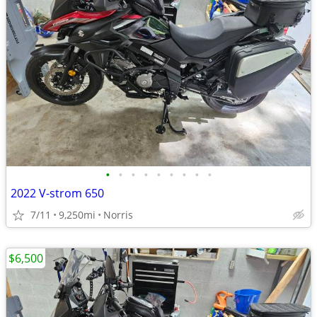
•
•
•
•
•
•
•
•
•
2022 V-strom 650
7/11
9,250mi
Norris
$6,500