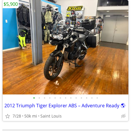
$5,900
•
•
•
•
•
•
•
•
•
•
•
•
•
2012 Triumph Tiger Explorer ABS – Adventure Ready 🌎
7/28
50k mi
Saint Louis