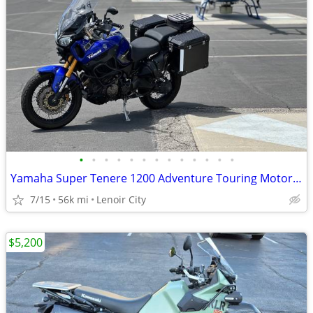
•
•
•
•
•
•
•
•
•
•
•
•
•
Yamaha Super Tenere 1200 Adventure Touring Motorcycle — Shaft Drive, ABS, Crui
7/15
56k mi
Lenoir City
$5,200