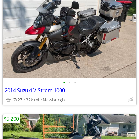
•
•
•
2014 Suzuki V-Strom 1000
7/27
32k mi
Newburgh
$5,200