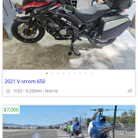
•
•
•
•
•
•
•
•
•
2021 V-strom 650
7/25
9,250mi
Norris
$7,000