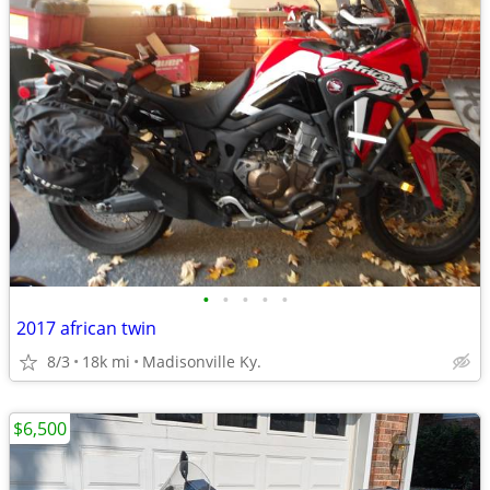
•
•
•
•
•
2017 african twin
8/3
18k mi
Madisonville Ky.
$6,500