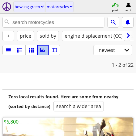
bowling green
motorcycles
post
acct
+
price
sold by
engine displacement (CC)
st
newest
1 - 2
of 22
Zero local results found. Here are some from nearby
search a wider area
(sorted by distance)
$6,800