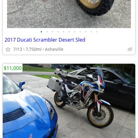
•
•
•
•
•
•
•
•
•
•
•
2017 Ducati Scrambler Desert Sled
7/13
7,750mi
Asheville
$11,000