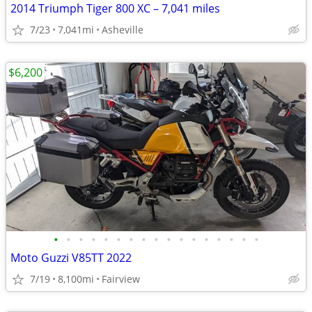
2014 Triumph Tiger 800 XC – 7,041 miles
7/23
7,041mi
Asheville
$6,200
•
•
•
•
•
•
•
•
•
•
•
•
•
•
•
•
•
Moto Guzzi V85TT 2022
7/19
8,100mi
Fairview