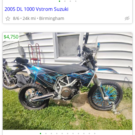
•
•
•
•
2005 DL 1000 Vstrom Suzuki
8/6
24k mi
Birmingham
$4,750
•
•
•
•
•
•
•
•
•
•
•