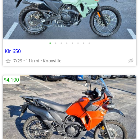
•
•
•
•
•
•
•
•
Klr 650
7/29
11k mi
Knoxville
$4,100