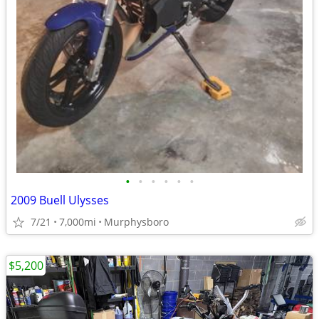
•
•
•
•
•
•
2009 Buell Ulysses
7/21
7,000mi
Murphysboro
$5,200