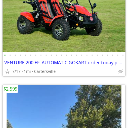
•
•
•
•
•
•
•
•
•
•
•
•
•
•
•
•
•
•
•
•
•
•
•
•
VENTURE 200 EFI AUTOMATIC GOKART order today pick up same day
7/17
1mi
Cartersville
$2,599