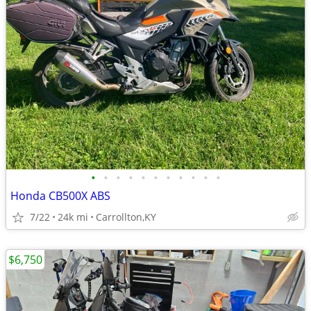
•
•
•
•
•
•
•
•
•
•
•
Honda CB500X ABS
7/22
24k mi
Carrollton,KY
$6,750