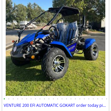
•
•
•
•
•
•
•
•
•
•
•
•
•
•
•
•
•
•
•
•
•
•
•
•
VENTURE 200 EFI AUTOMATIC GOKART order today pick up same day