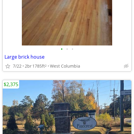
•
•
•
Large brick house
7/22
2br
1785ft
West Columbia
2
$2,375