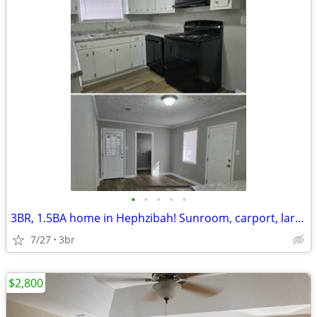
•
•
•
•
•
3BR, 1.5BA home in Hephzibah! Sunroom, carport, large backyard, etc.
7/27
3br
$2,800