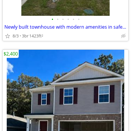
•
•
•
•
•
•
Newly built townhouse with modern amenities in safe and serene neighbo
8/3
3br
1423ft
2
$2,400