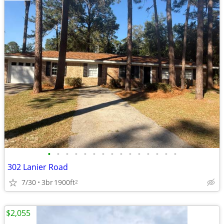
•
•
•
•
•
•
•
•
•
•
•
•
•
•
•
302 Lanier Road
7/30
3br
1900ft
2
$2,055