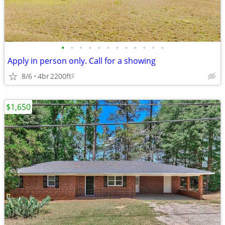
•
•
•
•
•
•
•
•
•
•
•
•
Apply in person only. Call for a showing
8/6
4br
2200ft
2
$1,650