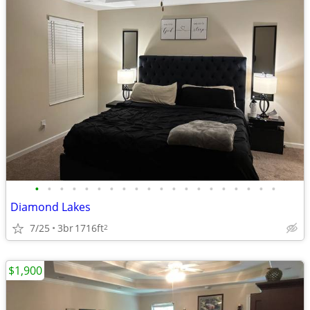
•
•
•
•
•
•
•
•
•
•
•
•
•
•
•
•
•
•
•
•
Diamond Lakes
7/25
3br
1716ft
2
$1,900