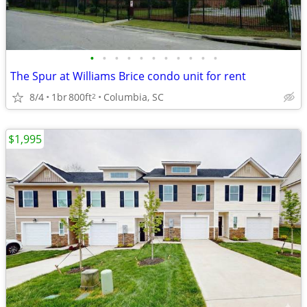
•
•
•
•
•
•
•
•
•
•
•
The Spur at Williams Brice condo unit for rent
8/4
1br
800ft
Columbia, SC
2
$1,995