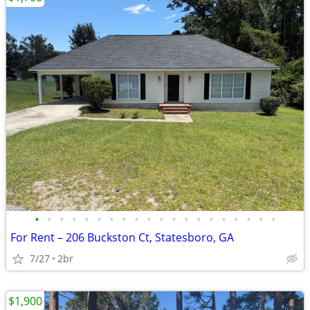
•
•
•
•
•
•
•
•
•
•
•
•
•
•
•
•
•
•
•
•
For Rent – 206 Buckston Ct, Statesboro, GA
7/27
2br
$1,900