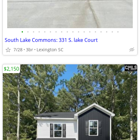
•
•
•
•
•
•
•
•
•
•
•
•
•
•
•
•
•
•
South Lake Commons: 331 S. lake Court
7/28
3br
Lexington SC
$2,150