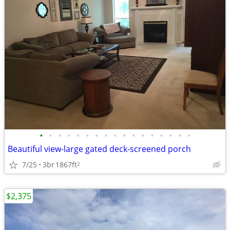
•
•
•
•
•
•
•
•
•
•
•
•
•
•
•
•
•
Beautiful view-large gated deck-screened porch
7/25
3br
1867ft
2
$2,375