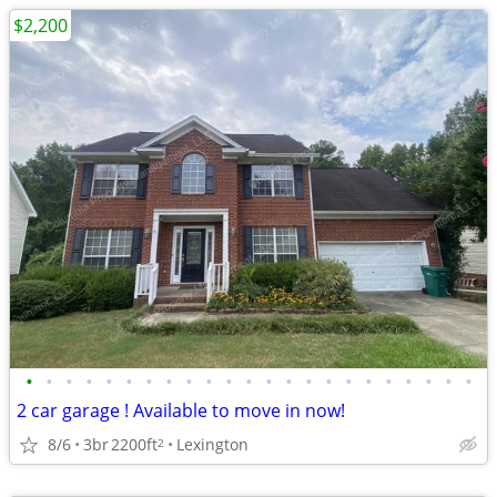
$2,200
•
•
•
•
•
•
•
•
•
•
•
•
•
•
•
•
•
•
•
•
•
•
•
2 car garage ! Available to move in now!
8/6
3br
2200ft
Lexington
2