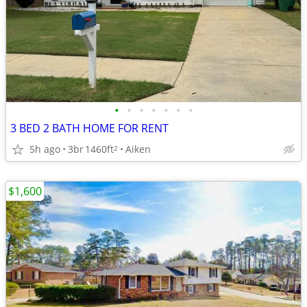
•
•
•
•
•
•
•
3 BED 2 BATH HOME FOR RENT
5h ago
3br
1460ft
Aiken
2
$1,600