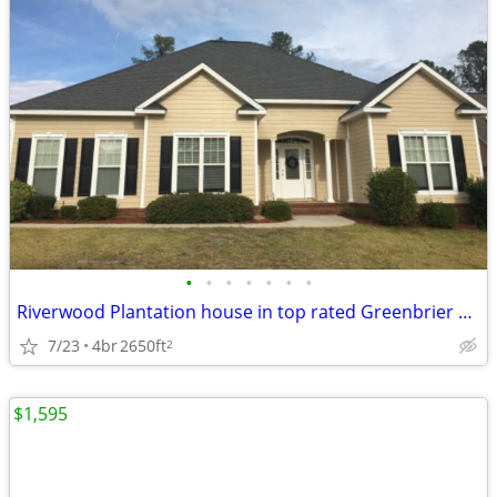
•
•
•
•
•
•
•
Riverwood Plantation house in top rated Greenbrier School district.
7/23
4br
2650ft
2
$1,595