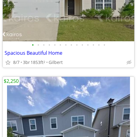
•
•
•
•
•
•
•
•
•
•
•
•
•
•
Spacious Beautiful Home
8/7
3br
1853ft
Gilbert
2
$2,250