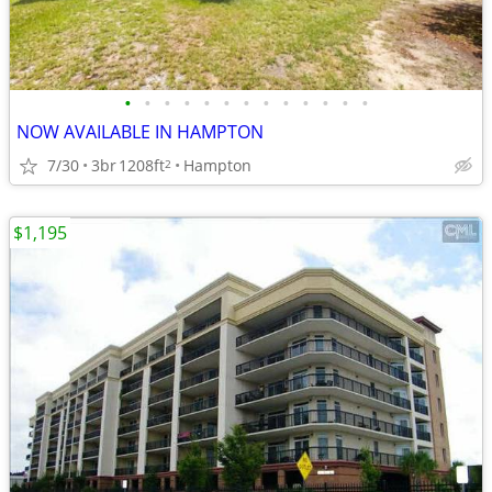
•
•
•
•
•
•
•
•
•
•
•
•
•
NOW AVAILABLE IN HAMPTON
7/30
3br
1208ft
Hampton
2
$1,195