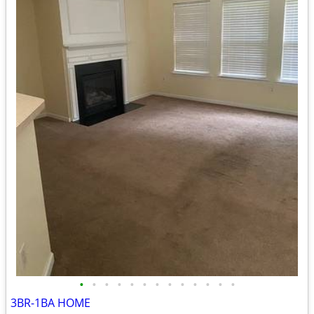
•
•
•
•
•
•
•
•
•
•
•
•
•
3BR-1BA HOME