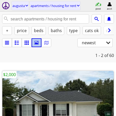
augusta
apartments / housing for rent
post
acct
+
price
beds
baths
type
cats ok
dogs
newest
1 - 2
of 60
$2,000