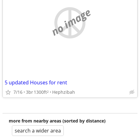
no image
5 updated Houses for rent
7/16
3br
1300ft
Hephzibah
2
more from nearby areas (sorted by distance)
search a wider area