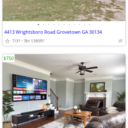
•
•
•
•
•
•
•
•
•
•
•
4413 Wrightsboro Road Grovetown GA 30134
7/31
3br
1380ft
2
$750