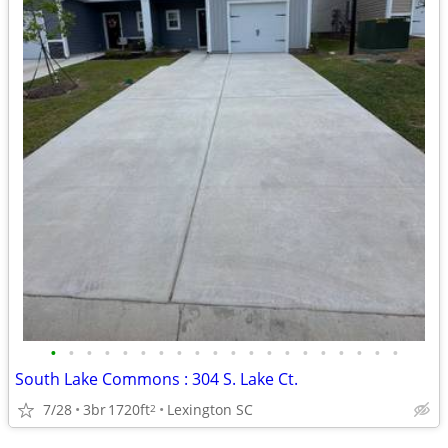
•
•
•
•
•
•
•
•
•
•
•
•
•
•
•
•
•
•
•
•
South Lake Commons : 304 S. Lake Ct.
7/28
3br
1720ft
Lexington SC
2