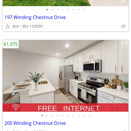
•
•
•
•
•
•
•
•
197 Winding Chestnut Drive
8/4
3br
1335ft
2
$1,975
•
•
•
•
•
•
•
•
•
•
200 Winding Chestnut Drive