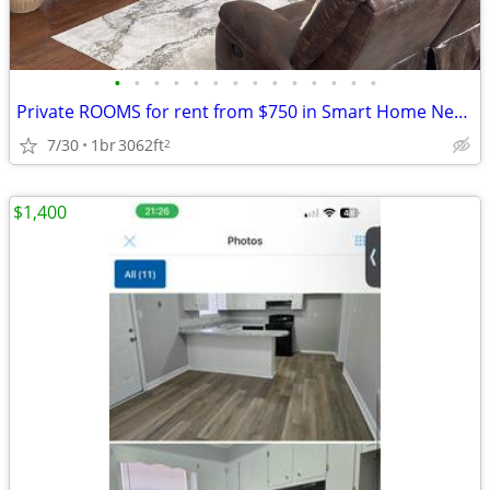
•
•
•
•
•
•
•
•
•
•
•
•
•
•
Private ROOMS for rent from $750 in Smart Home Near Fort Eisenhower an
7/30
1br
3062ft
2
$1,400