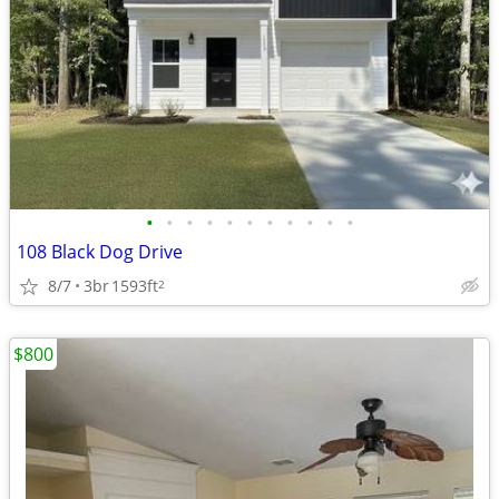
•
•
•
•
•
•
•
•
•
•
•
108 Black Dog Drive
8/7
3br
1593ft
2
$800