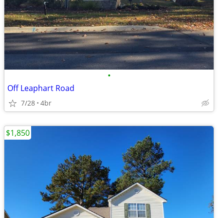
•
Off Leaphart Road
7/28
4br
$1,850