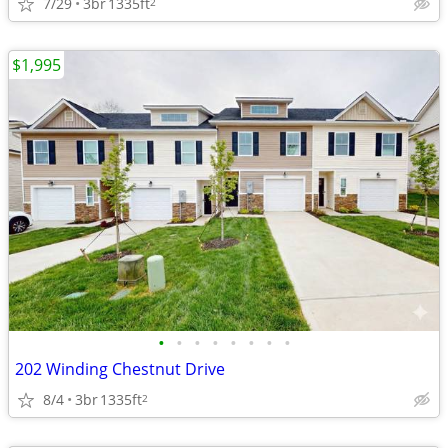
7/29
3br
1335ft
2
$1,995
•
•
•
•
•
•
•
•
202 Winding Chestnut Drive
8/4
3br
1335ft
2