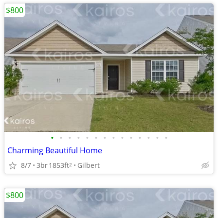
$800
•
•
•
•
•
•
•
•
•
•
•
•
•
•
Charming Beautiful Home
8/7
3br
1853ft
Gilbert
2
$800