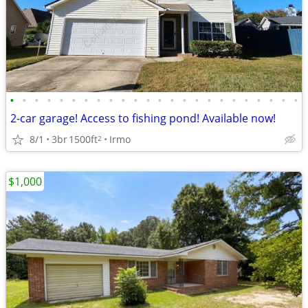
•
•
•
•
•
•
•
•
•
•
•
•
•
•
•
•
•
•
•
•
•
•
•
•
2-car garage! Access to fishing pond! Available now!
8/1
3br
1500ft
Irmo
2
$1,000