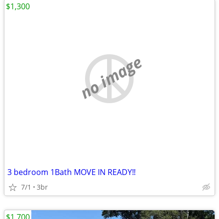
$1,300
no image
3 bedroom 1Bath MOVE IN READY‼️
7/1
3br
$1,700