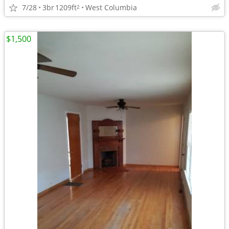
7/28
3br
1209ft
West Columbia
2
$1,500