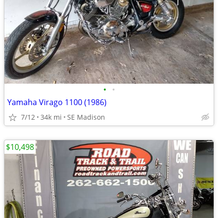
•
•
Yamaha Virago 1100 (1986)
7/12
34k mi
SE Madison
$10,498