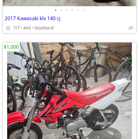
•
•
•
•
•
•
2017 Kawasaki klx 140 cj
7/7
4mi
Stoddard
$1,000