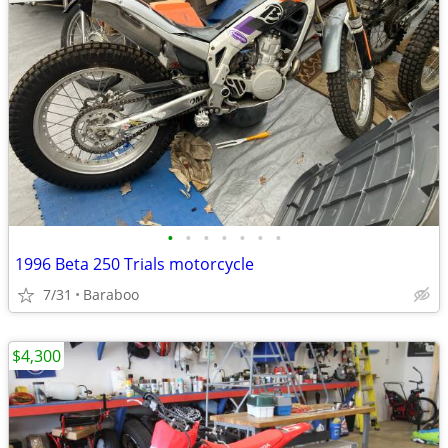
•
•
•
•
•
•
•
1996 Beta 250 Trials motorcycle
7/31
Baraboo
$4,300