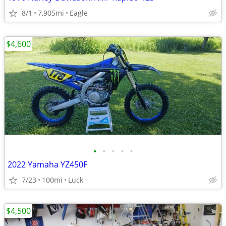
8/1
7,905mi
Eagle
$4,600
•
•
•
•
•
2022 Yamaha YZ450F
7/23
100mi
Luck
$4,500