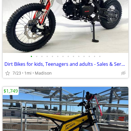
•
•
•
•
•
•
•
•
•
•
•
•
•
•
Dirt Bikes for kids, Teenagers and adults - Sales & Service
7/23
1mi
Madison
$1,749