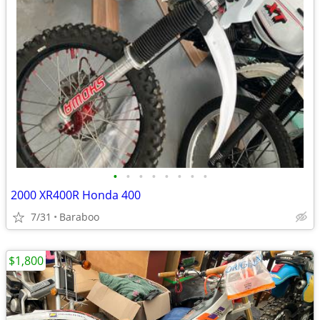
•
•
•
•
•
•
•
•
2000 XR400R Honda 400
7/31
Baraboo
$1,800