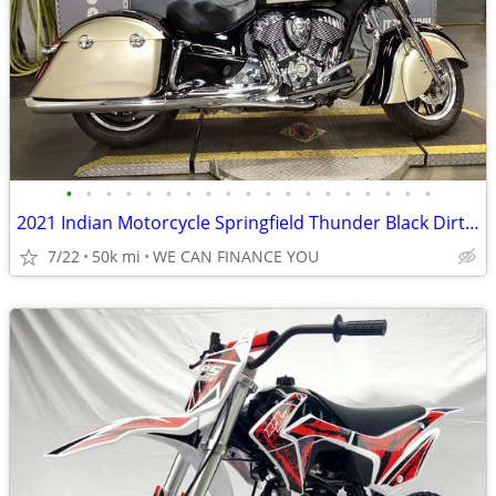
•
•
•
•
•
•
•
•
•
•
•
•
•
•
•
•
•
•
•
2021 Indian Motorcycle Springfield Thunder Black Dirt Track Tan
7/22
50k mi
WE CAN FINANCE YOU