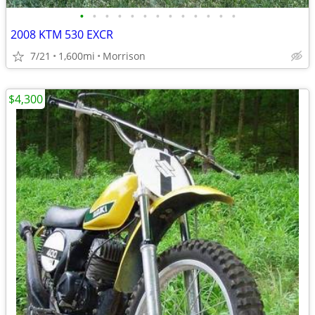
•
•
•
•
•
•
•
•
•
•
•
•
•
2008 KTM 530 EXCR
7/21
1,600mi
Morrison
$4,300