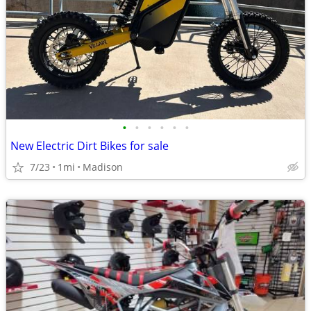
•
•
•
•
•
•
New Electric Dirt Bikes for sale
7/23
1mi
Madison