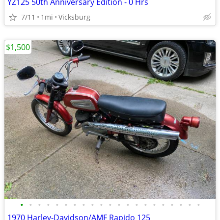
YZ125 50th Anniversary Edition - 0 Hrs
7/11
1mi
Vicksburg
$1,500
•
•
•
•
•
•
•
•
•
•
•
•
•
•
•
•
•
•
•
•
•
1970 Harley-Davidson/AMF Rapido 125