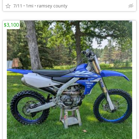
7/11
1mi
ramsey county
$3,100