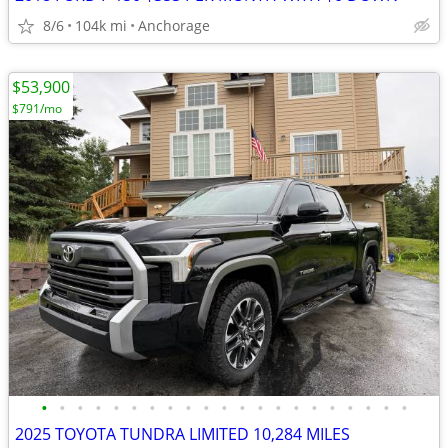
8/6
104k mi
Anchorage
$53,900
$791/mo
•
•
•
•
•
•
•
•
•
•
•
•
•
•
•
•
•
•
•
•
•
2025 TOYOTA TUNDRA LIMITED 10,284 MILES