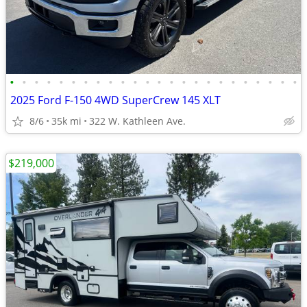
•
•
•
•
•
•
•
•
•
•
•
•
•
•
•
•
•
•
•
•
•
•
•
•
2025 Ford F-150 4WD SuperCrew 145 XLT
8/6
35k mi
322 W. Kathleen Ave.
$219,000