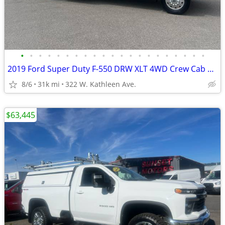
•
•
•
•
•
•
•
•
•
•
•
•
•
•
•
•
•
•
•
•
•
2019 Ford Super Duty F-550 DRW XLT 4WD Crew Cab 203 WB 84 CA
8/6
31k mi
322 W. Kathleen Ave.
$63,445