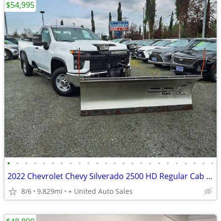
$54,995
•
•
•
•
•
•
•
•
•
•
•
•
•
•
•
•
•
•
•
•
•
•
•
•
2022 Chevrolet Chevy Silverado 2500 HD Regular Cab Work Truck Pickup 2D 8 ft
8/6
9,829mi
+ United Auto Sales