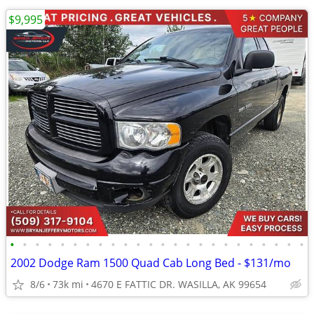
$9,995
•
•
•
•
•
•
•
•
•
•
•
•
•
•
•
•
•
•
•
•
•
•
•
•
2002 Dodge Ram 1500 Quad Cab Long Bed - $131/mo
8/6
73k mi
4670 E FATTIC DR. WASILLA, AK 99654