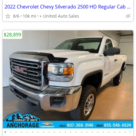
2022 Chevrolet Chevy Silverado 2500 HD Regular Cab Work Truck Pickup 2D 8 ft
8/6
10k mi
+ United Auto Sales
$28,899
•
•
•
•
•
•
•
•
•
•
•
•
•
•
•
•
•
•
•
•
•
•
•
•