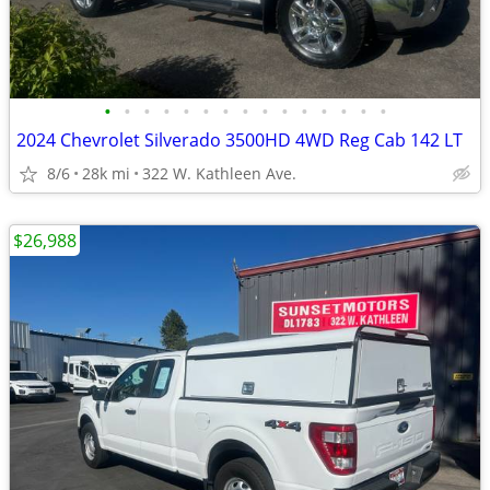
•
•
•
•
•
•
•
•
•
•
•
•
•
•
•
2024 Chevrolet Silverado 3500HD 4WD Reg Cab 142 LT
8/6
28k mi
322 W. Kathleen Ave.
$26,988