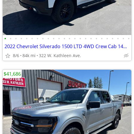
•
•
•
•
•
•
•
•
•
•
•
•
•
•
•
•
•
•
•
•
•
•
•
•
2022 Chevrolet Silverado 1500 LTD 4WD Crew Cab 147 LT Trail Boss
8/6
84k mi
322 W. Kathleen Ave.
$41,686