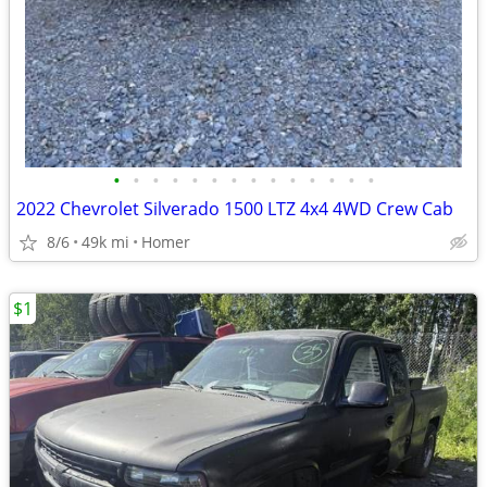
•
•
•
•
•
•
•
•
•
•
•
•
•
•
2022 Chevrolet Silverado 1500 LTZ 4x4 4WD Crew Cab
8/6
49k mi
Homer
$1