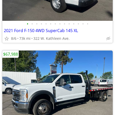
•
•
•
•
•
•
•
•
•
•
•
•
•
•
2021 Ford F-150 4WD SuperCab 145 XL
8/6
73k mi
322 W. Kathleen Ave.
$67,988