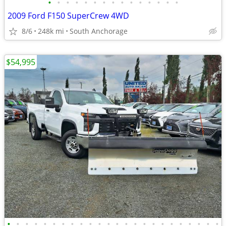
•
•
•
•
•
•
•
•
•
•
•
•
•
•
•
2009 Ford F150 SuperCrew 4WD
8/6
248k mi
South Anchorage
$54,995
•
•
•
•
•
•
•
•
•
•
•
•
•
•
•
•
•
•
•
•
•
•
•
•