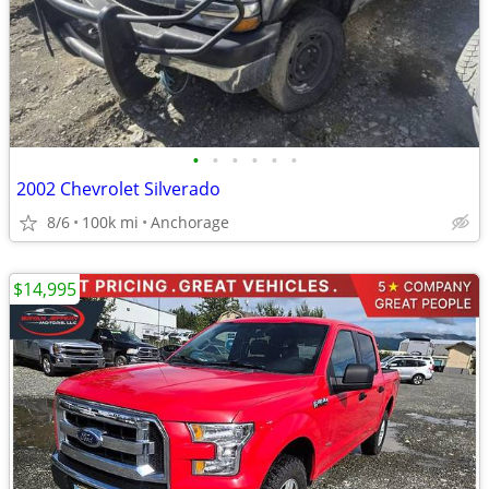
•
•
•
•
•
•
2002 Chevrolet Silverado
8/6
100k mi
Anchorage
$14,995