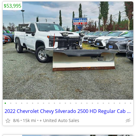
$53,995
•
•
•
•
•
•
•
•
•
•
•
•
•
•
•
•
•
•
•
•
•
•
•
•
2022 Chevrolet Chevy Silverado 2500 HD Regular Cab Work Truck Pickup 2D 8 ft
8/6
15k mi
+ United Auto Sales