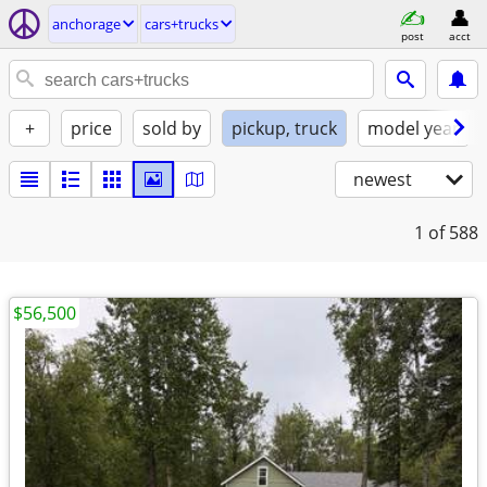
anchorage
cars+trucks
post
acct
+
price
sold by
pickup, truck
model year
newest
1
of 588
$56,500