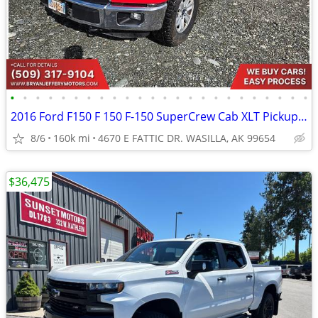
•
•
•
•
•
•
•
•
•
•
•
•
•
•
•
•
•
•
•
•
•
•
•
•
2016 Ford F150 F 150 F-150 SuperCrew Cab XLT Pickup 4D 5 12 ft - $197/
8/6
160k mi
4670 E FATTIC DR. WASILLA, AK 99654
$36,475