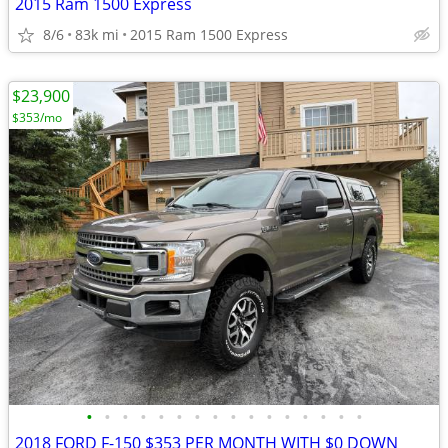
2015 Ram 1500 Express
8/6
83k mi
2015 Ram 1500 Express
$23,900
$353/mo
•
•
•
•
•
•
•
•
•
•
•
•
•
•
•
•
2018 FORD F-150 $353 PER MONTH WITH $0 DOWN