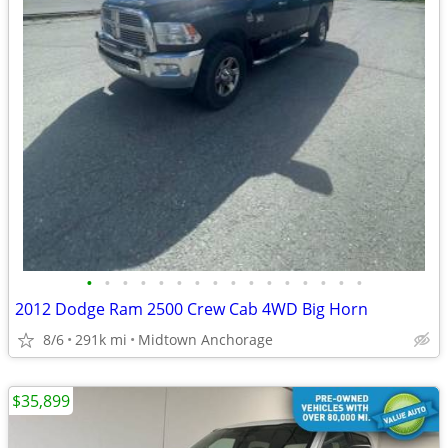
•
•
•
•
•
•
•
•
•
•
•
•
•
•
•
•
2012 Dodge Ram 2500 Crew Cab 4WD Big Horn
8/6
291k mi
Midtown Anchorage
$35,899