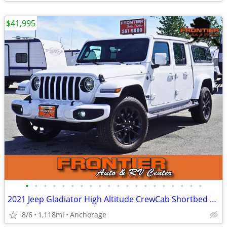
$41,995
•
•
•
•
•
•
•
•
•
•
•
•
•
•
•
•
•
•
•
•
2021 Jeep Gladiator High Altitude CrewCab Shortbed w/ Topper 4X4 1k MI
8/6
1,118mi
Anchorage