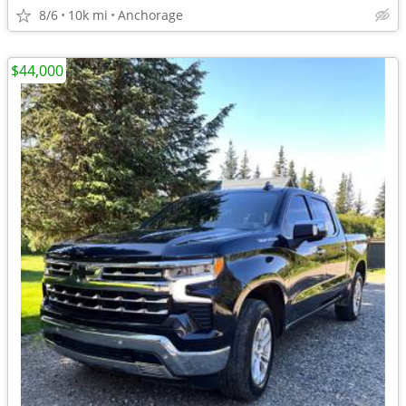
8/6
10k mi
Anchorage
$44,000