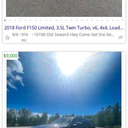
•
•
•
•
•
•
•
•
•
•
•
•
•
•
•
•
•
•
•
•
•
•
•
•
2018 Ford F150 Limited, 3.5L Twin Turbo, v6, 4x4, Loaded, New Tires!!!
8/6
91k
10100 Old Seward Hwy Come Get the Dependable Deal!!
mi
$9,000