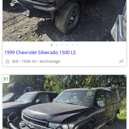
•
•
•
•
•
•
1999 Chevrolet Silverado 1500 LS
8/6
100k mi
Anchorage
$1