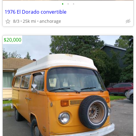
•
•
•
1976 El Dorado convertible
8/3
25k mi
anchorage
$20,000