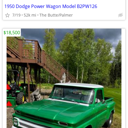
1950 Dodge Power Wagon Model B2PW126
7/19
52k mi
The Butte/Palmer
$18,500