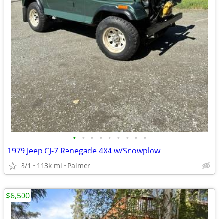
•
•
•
•
•
•
•
•
•
1979 Jeep CJ-7 Renegade 4X4 w/Snowplow
8/1
113k mi
Palmer
$6,500