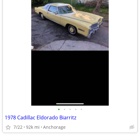
•
•
•
•
•
1978 Cadillac Eldorado Biarritz
7/22
92k mi
Anchorage