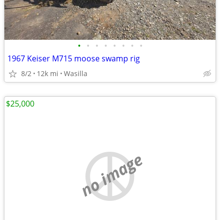
•
•
•
•
•
•
•
•
1967 Keiser M715 moose swamp rig
8/2
12k mi
Wasilla
$25,000
no image