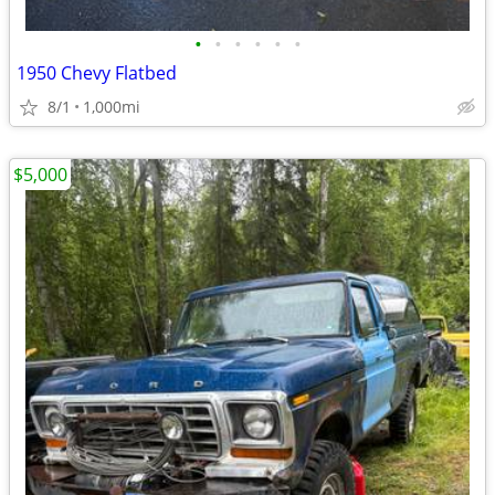
•
•
•
•
•
•
1950 Chevy Flatbed
8/1
1,000mi
$5,000