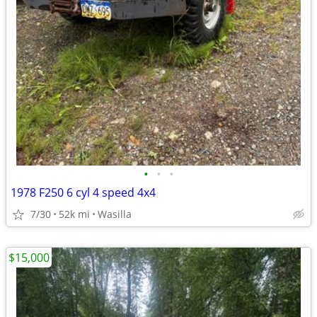
•
•
•
1978 F250 6 cyl 4 speed 4x4
7/30
52k mi
Wasilla
$15,000