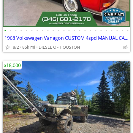
•
•
•
•
•
•
•
•
•
•
•
•
•
•
•
•
•
•
•
•
•
•
•
•
1968 Volkswagen Vanagon CUSTOM 4spd MANUAL CALI CAR
8/2
85k mi
DIESEL OF HOUSTON
$18,000