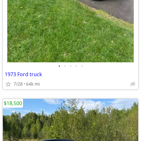
•
•
•
•
•
1973 Ford truck
7/28
64k mi
$18,500