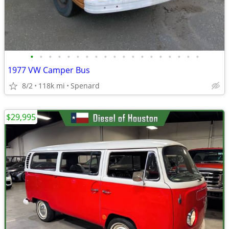
•
•
•
•
•
•
•
•
•
•
•
•
•
•
•
•
•
•
•
1977 VW Camper Bus
8/2
118k mi
Spenard
$29,995