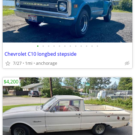
•
•
•
•
•
•
•
•
•
•
•
•
Chevrolet C10 longbed stepside
7/27
1mi
anchorage
$4,200