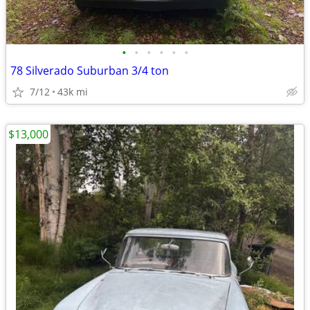
•
•
•
•
•
•
78 Silverado Suburban 3/4 ton
7/12
43k mi
$13,000