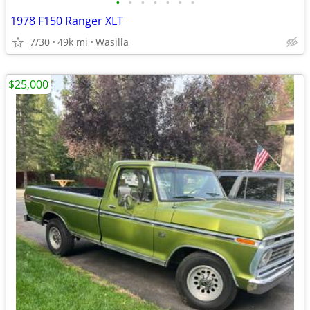
•
•
•
•
•
•
•
1978 F150 Ranger XLT
7/30
49k mi
Wasilla
$25,000