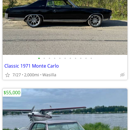
•
•
•
•
•
•
•
•
•
•
•
Classic 1971 Monte Carlo
7/27
2,000mi
Wasilla
$55,000