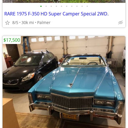
•
•
•
•
•
•
•
•
•
•
RARE 1975 F-350 HD Super Camper Special 2WD.
8/5
30k mi
Palmer
$17,500