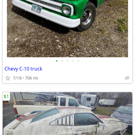
•
•
•
•
•
Chevy C-10 truck
7/18
70k mi
$1