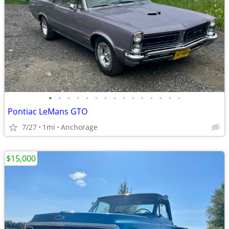
•
•
•
•
•
•
•
•
•
•
•
•
•
•
•
Pontiac LeMans GTO
7/27
1mi
Anchorage
$15,000