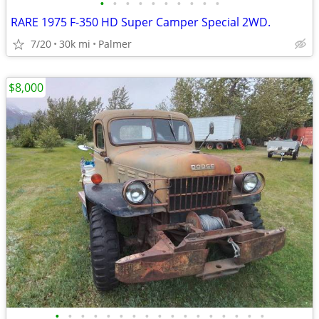
•
•
•
•
•
•
•
•
•
•
RARE 1975 F-350 HD Super Camper Special 2WD.
7/20
30k mi
Palmer
$8,000
•
•
•
•
•
•
•
•
•
•
•
•
•
•
•
•
•