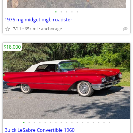
•
•
•
•
•
1976 mg midget mgb roadster
7/11
65k mi
anchorage
$18,000
•
•
•
•
•
•
•
•
•
•
•
•
•
•
•
•
•
Buick LeSabre Convertible 1960