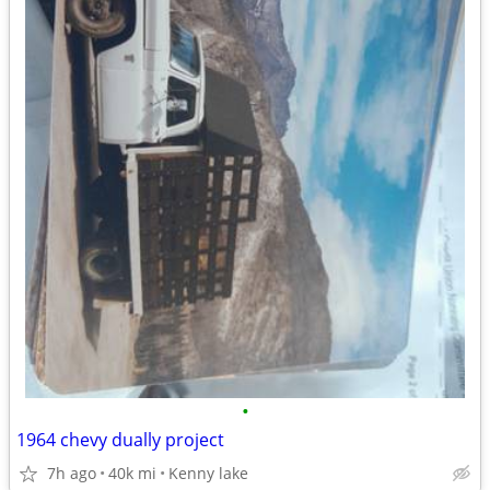
•
1964 chevy dually project
7h ago
40k mi
Kenny lake