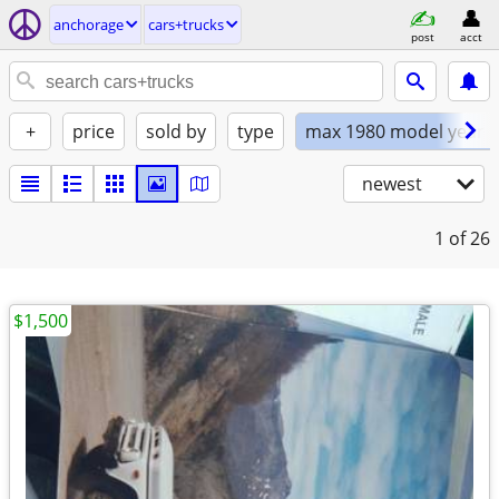
anchorage
cars+trucks
post
acct
+
price
sold by
type
max 1980 model year
newest
1
of 26
$1,500