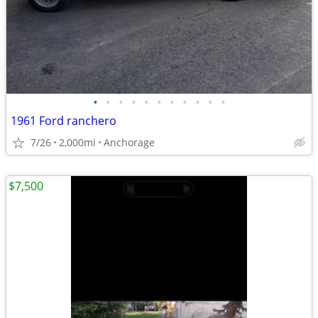
•
•
•
•
•
•
•
•
•
•
•
1961 Ford ranchero
7/26
2,000mi
Anchorage
$7,500