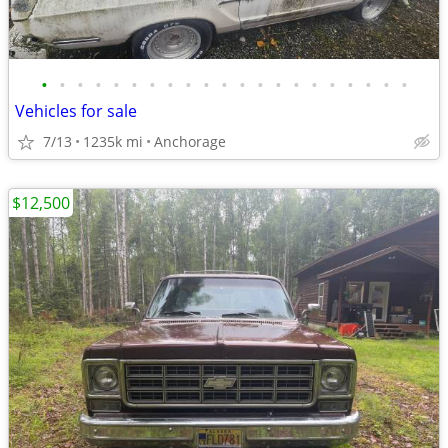
•
•
•
•
•
•
•
•
•
•
•
•
•
•
•
•
•
•
•
•
•
Vehicles for sale
7/13
1235k mi
Anchorage
$12,500