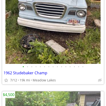
•
•
•
•
•
•
•
•
•
•
•
•
•
•
•
1962 Studebaker Champ
7/12
19k mi
Meadow Lakes
$4,500