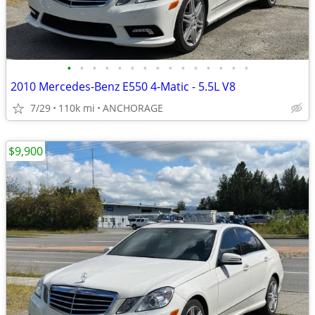
•
•
•
•
•
•
•
•
•
•
•
•
•
•
•
2010 Mercedes-Benz E550 4-Matic - 5.5L V8
7/29
110k mi
ANCHORAGE
$9,900