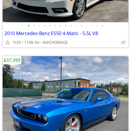
•
•
•
•
•
•
•
•
•
•
•
•
•
•
•
2010 Mercedes-Benz E550 4-Matic - 5.5L V8
7/25
110k mi
ANCHORAGE
$37,999