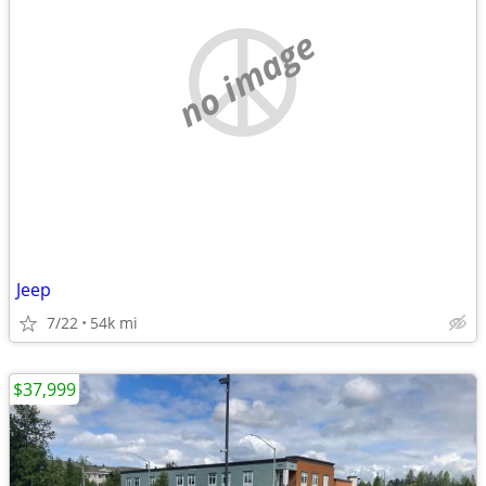
no image
Jeep
7/22
54k mi
$37,999