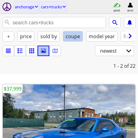
anchorage
cars+trucks
post
acct
+
price
sold by
coupe
model year
fuel
newest
1 - 2
of 22
$37,999