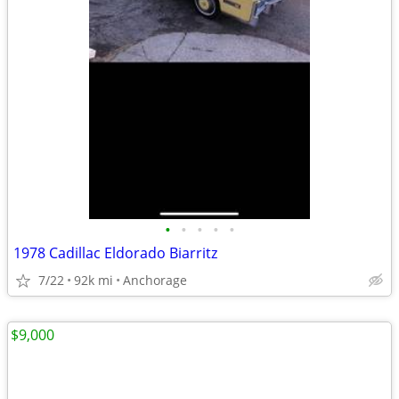
•
•
•
•
•
1978 Cadillac Eldorado Biarritz
7/22
92k mi
Anchorage
$9,000