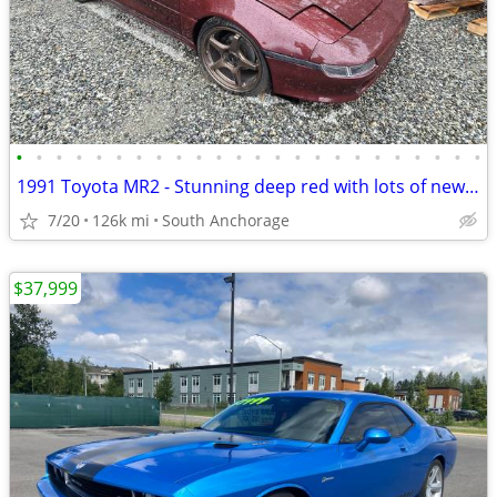
•
•
•
•
•
•
•
•
•
•
•
•
•
•
•
•
•
•
•
•
•
•
•
•
1991 Toyota MR2 - Stunning deep red with lots of new parts
7/20
126k mi
South Anchorage
$37,999