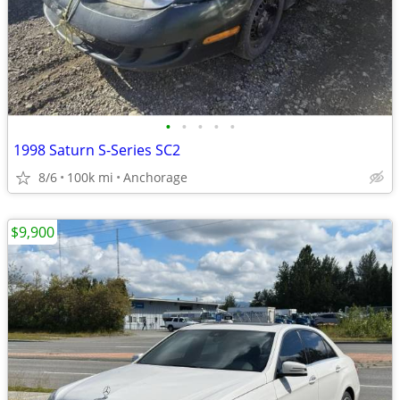
•
•
•
•
•
1998 Saturn S-Series SC2
8/6
100k mi
Anchorage
$9,900