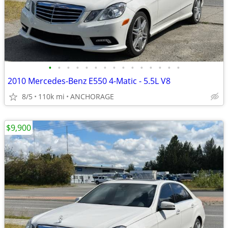
•
•
•
•
•
•
•
•
•
•
•
•
•
•
•
2010 Mercedes-Benz E550 4-Matic - 5.5L V8
8/5
110k mi
ANCHORAGE
$9,900