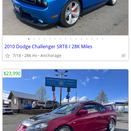
•
•
•
•
•
•
•
•
•
•
•
•
•
•
•
2010 Dodge Challenger SRT8 / 28K Miles
7/18
28k mi
Anchorage
$23,990