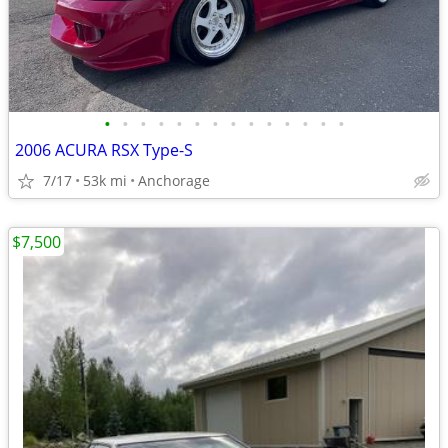
•
•
•
•
•
•
•
•
•
•
•
•
•
•
2006 ACURA RSX Type-S
7/17
53k mi
Anchorage
$7,500