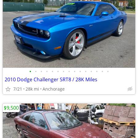
•
•
•
•
•
•
•
•
•
•
•
•
•
•
•
2010 Dodge Challenger SRT8 / 28K Miles
7/21
28k mi
Anchorage
$9,500