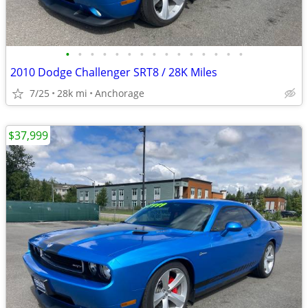
•
•
•
•
•
•
•
•
•
•
•
•
•
•
•
2010 Dodge Challenger SRT8 / 28K Miles
7/25
28k mi
Anchorage
$37,999