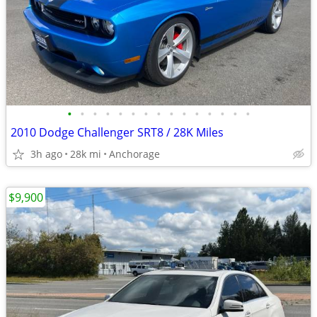
•
•
•
•
•
•
•
•
•
•
•
•
•
•
•
2010 Dodge Challenger SRT8 / 28K Miles
3h ago
28k mi
Anchorage
$9,900