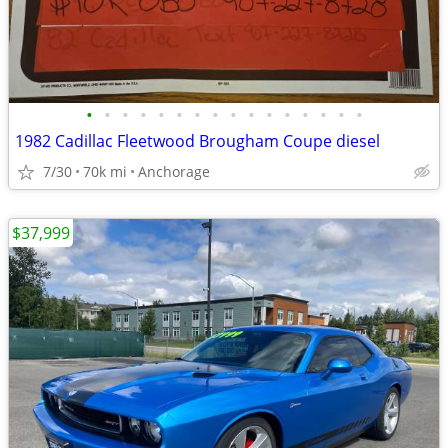
•
•
•
•
•
•
•
•
•
•
•
•
•
•
•
•
1982 Cadillac Fleetwood Brougham Coupe diesel
7/30
70k mi
Anchorage
$37,999