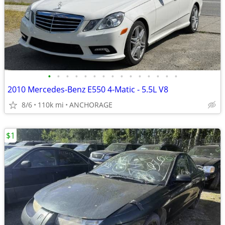
•
•
•
•
•
•
•
•
•
•
•
•
•
•
•
2010 Mercedes-Benz E550 4-Matic - 5.5L V8
8/6
110k mi
ANCHORAGE
$1