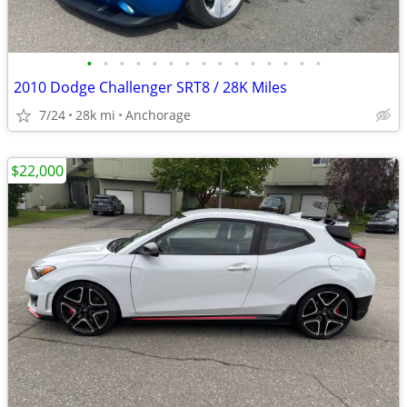
•
•
•
•
•
•
•
•
•
•
•
•
•
•
•
2010 Dodge Challenger SRT8 / 28K Miles
7/24
28k mi
Anchorage
$22,000