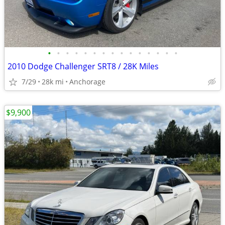
•
•
•
•
•
•
•
•
•
•
•
•
•
•
•
2010 Dodge Challenger SRT8 / 28K Miles
7/29
28k mi
Anchorage
$9,900