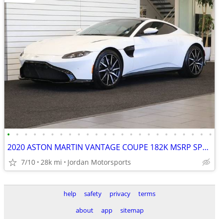
•
•
•
•
•
•
•
•
•
•
•
•
•
•
•
•
•
•
•
•
•
•
•
•
2020 ASTON MARTIN VANTAGE COUPE 182K MSRP SPORT+ LOADED 2021 2022 2019
7/10
28k mi
Jordan Motorsports
help
safety
privacy
terms
about
app
sitemap