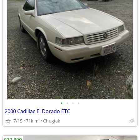
•
•
•
•
2000 Cadillac El Dorado ETC
7/15
71k mi
Chugiak