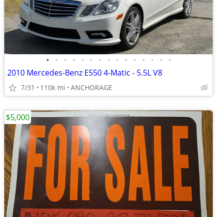
•
•
•
•
•
•
•
•
•
•
•
•
•
•
•
2010 Mercedes-Benz E550 4-Matic - 5.5L V8
7/31
110k mi
ANCHORAGE
$5,000