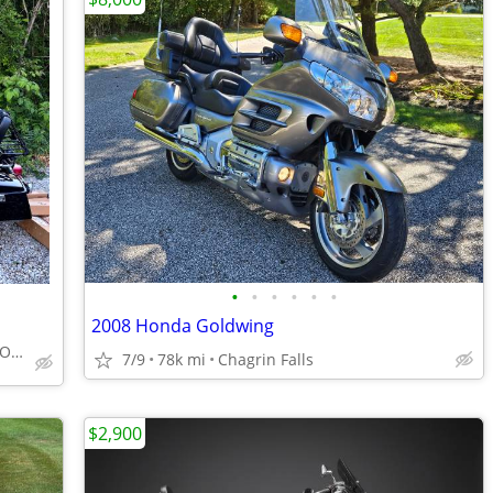
•
•
•
•
•
•
2008 Honda Goldwing
Cleveland, Garfield Heights Ohio
7/9
78k mi
Chagrin Falls
$2,900