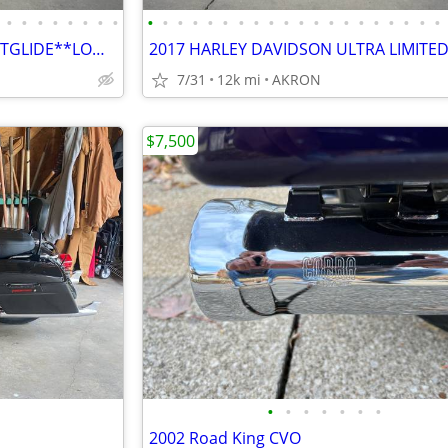
•
•
•
•
•
•
•
•
•
•
•
•
•
•
•
•
•
•
•
•
•
•
•
•
•
•
•
•
2020 HARLEY DAVIDSON STREETGLIDE**LOW MILES**
2017 HARLEY DAVIDSON ULTRA LIMITE
7/31
12k mi
AKRON
$7,500
•
•
•
•
•
•
•
2002 Road King CVO