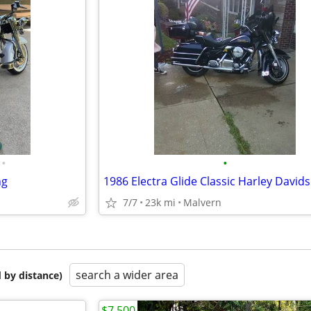
•
•
ng
1986 Electra Glide Classic Harley David
7/7
23k mi
Malvern
search a wider area
 by distance)
$7,500