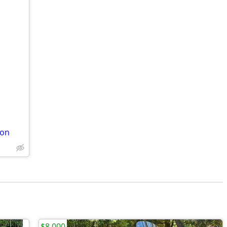
son
$8,000