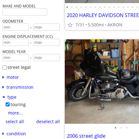
•
•
•
•
•
•
•
•
•
•
•
•
•
•
•
•
MAKE AND MODEL
ODOMETER
7/31
5,500mi
AKRON
-
ENGINE DISPLACEMENT (CC)
-
MODEL YEAR
-
street legal
motor
transmission
type
touring
more...
select all
deselect all
•
•
•
condition
2006 street glide