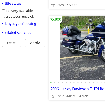
title status
7/28
7,500mi
delivery available
cryptocurrency ok
$6,800
language of posting
related searches
reset
apply
•
•
•
•
•
•
•
•
•
•
•
•
•
•
2006 Harley Davidson FLTRI Ro
7/12
44k mi
Akron