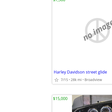
no imag
Harley Davidson street glide
7/15
28k mi
Broadview
$15,000