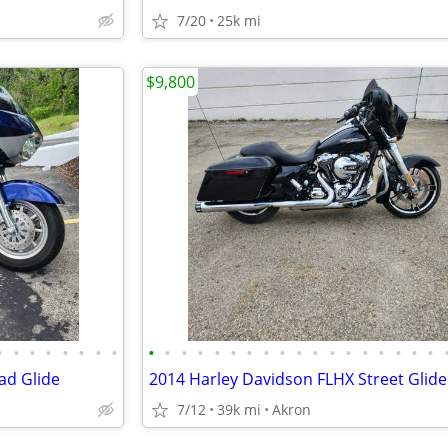
7/20
25k mi
$9,800
•
•
•
•
•
•
•
•
•
•
•
•
•
•
•
•
•
•
•
•
•
•
•
•
•
•
ad Glide
2014 Harley Davidson FLHX Street Glide
7/12
39k mi
Akron