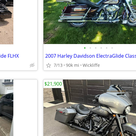
•
•
•
•
•
•
ide FLHX
7/13
90k mi
Wickliffe
$21,900