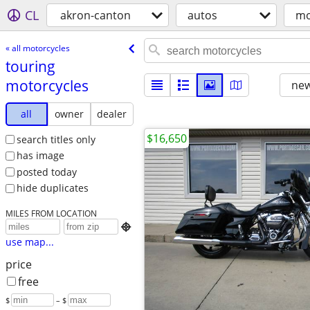
CL
akron-canton
autos
mo
« all motorcycles
touring
motorcycles
new
all
owner
dealer
$16,650
search titles only
has image
posted today
hide duplicates
MILES FROM LOCATION

use map...
price
free
$
– $