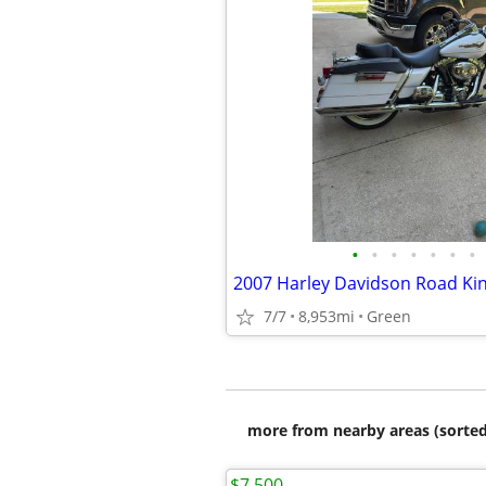
•
•
•
•
•
•
•
2007 Harley Davidson Road Ki
7/7
8,953mi
Green
more from nearby areas (sorted
$7,500