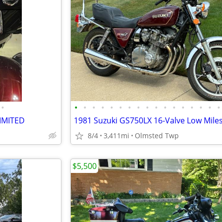
•
•
•
•
•
•
•
•
•
•
•
•
•
•
•
•
•
•
LIMITED
1981 Suzuki GS750LX 16-Valve Low Mile
8/4
3,411mi
Olmsted Twp
$5,500