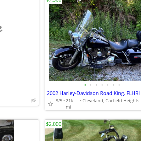
e
•
•
•
•
•
•
•
2002 Harley-Davidson Road King. FLHRI
8/5
21k
mi
$2,000