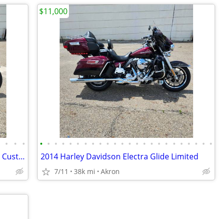
$11,000
•
•
•
•
•
•
•
•
•
•
•
•
•
•
•
•
•
•
•
•
•
•
•
•
•
•
•
•
2006 Harley Davidson FLHRSI Road King Custom
2014 Harley Davidson Electra Glide Limited
7/11
38k mi
Akron