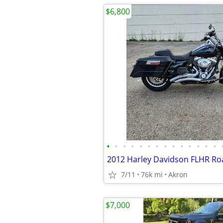
$6,800
•
•
•
•
•
•
•
•
•
•
•
•
•
•
2012 Harley Davidson FLHR Ro
7/11
76k mi
Akron
$7,000