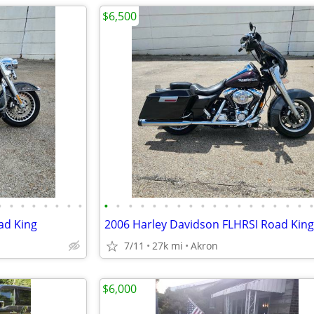
$6,500
•
•
•
•
•
•
•
•
•
•
•
•
•
•
•
•
•
•
•
•
•
•
•
•
•
ad King
7/11
27k mi
Akron
$6,000