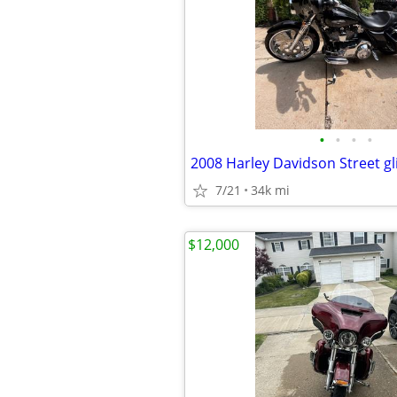
•
•
•
•
2008 Harley Davidson Street gl
7/21
34k mi
$12,000