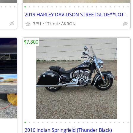
•
•
•
•
•
•
•
•
•
•
•
•
•
•
•
•
•
•
•
•
•
•
•
•
•
•
•
•
D
2019 HARLEY DAVIDSON STREETGLIDE**LOTS OF EXTRAS**
7/31
17k mi
AKRON
$7,800
•
•
•
•
•
•
•
•
•
•
•
•
•
•
•
•
•
•
•
•
•
•
•
•
2016 Indian Springfield (Thunder Black)