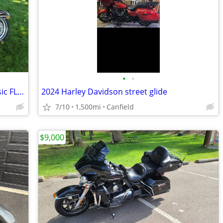
•
•
2007 Harley Davidson ElectraGlide Classic FLHTC
2024 Harley Davidson street glide
7/10
1,500mi
Canfield
$9,000