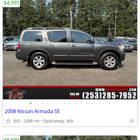
$4,999
•
•
•
•
•
•
•
•
•
•
•
•
•
•
•
2008 Nissan Armada SE
8/6
248k mi
Spanaway, WA