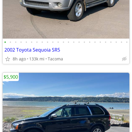
•
•
•
•
•
•
•
•
•
•
•
•
•
•
•
•
•
•
•
•
•
•
•
•
2002 Toyota Sequoia SR5
8h ago
133k mi
Tacoma
$5,900