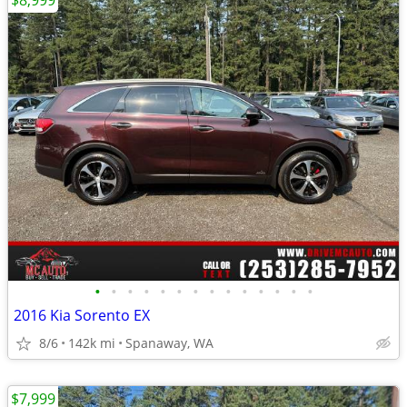
$8,999
•
•
•
•
•
•
•
•
•
•
•
•
•
•
2016 Kia Sorento EX
8/6
142k mi
Spanaway, WA
$7,999