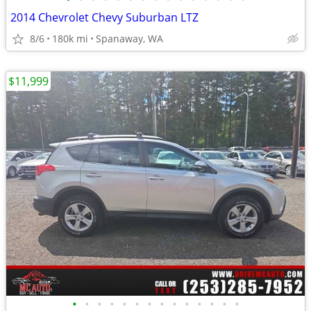
2014 Chevrolet Chevy Suburban LTZ
8/6
180k mi
Spanaway, WA
$11,999
•
•
•
•
•
•
•
•
•
•
•
•
•
•