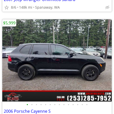
8/6
148k mi
Spanaway, WA
$5,999
•
•
•
•
•
•
•
•
•
•
•
•
•
•
2006 Porsche Cayenne S