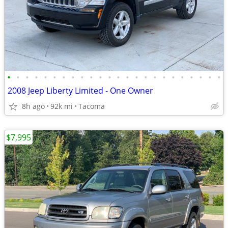
•
•
•
•
•
•
•
•
•
•
•
•
•
•
•
•
•
•
•
•
•
•
•
•
2008 Jeep Liberty Limited - One Owner
8h ago
92k mi
Tacoma
$7,995