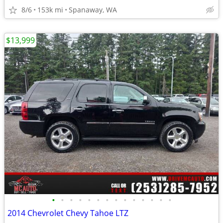
8/6
153k mi
Spanaway, WA
$13,999
•
•
•
•
•
•
•
•
•
•
•
•
•
•
2014 Chevrolet Chevy Tahoe LTZ