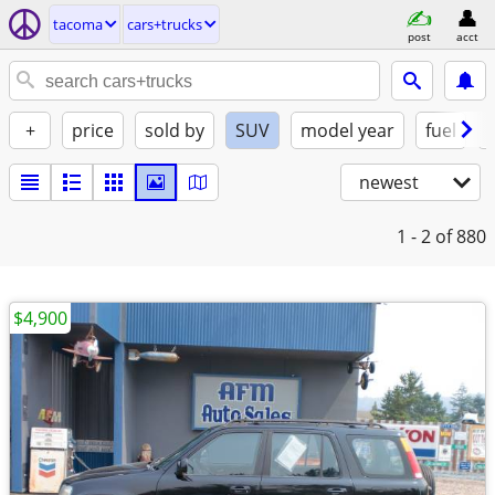
tacoma
cars+trucks
post
acct
+
price
sold by
SUV
model year
fuel
newest
1 - 2
of 880
$4,900