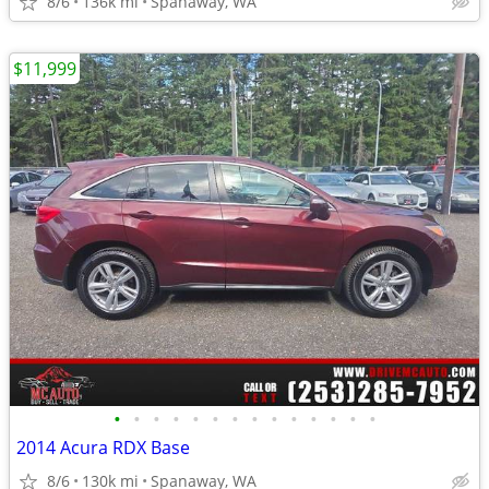
8/6
136k mi
Spanaway, WA
$11,999
•
•
•
•
•
•
•
•
•
•
•
•
•
•
2014 Acura RDX Base
8/6
130k mi
Spanaway, WA