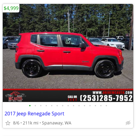
$4,999
•
•
•
•
•
•
•
•
•
•
•
•
•
•
•
2017 Jeep Renegade Sport
8/6
211k mi
Spanaway, WA