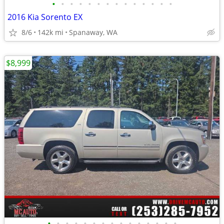
•
•
•
•
•
•
•
•
•
•
•
•
•
•
2016 Kia Sorento EX
8/6
142k mi
Spanaway, WA
$8,999
•
•
•
•
•
•
•
•
•
•
•
•
•
•
•