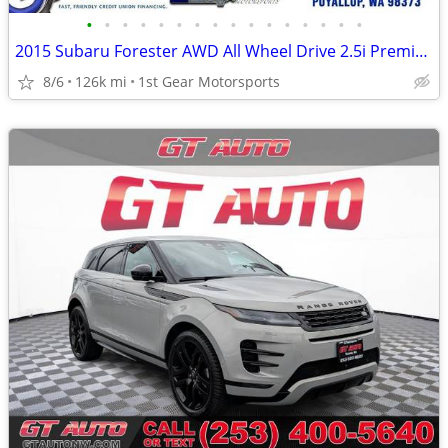
•
•
•
•
•
•
•
•
•
•
•
•
•
•
•
•
2015 Subaru Forester AWD All Wheel Drive 2.5i Premium SUV
8/6
126k mi
1st Gear Motorsports