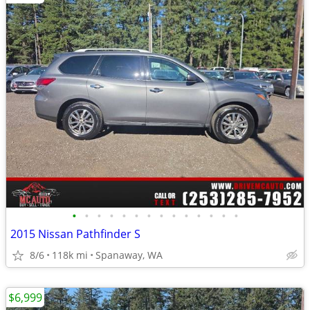
•
•
•
•
•
•
•
•
•
•
•
•
•
•
2015 Nissan Pathfinder S
8/6
118k mi
Spanaway, WA
$6,999