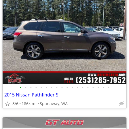
•
•
•
•
•
•
•
•
•
•
•
•
•
•
•
•
•
•
2015 Nissan Pathfinder S
8/6
186k mi
Spanaway, WA