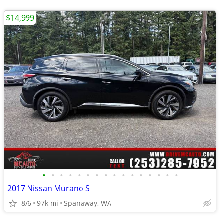
$14,999
•
•
•
•
•
•
•
•
•
•
•
•
•
•
•
•
2017 Nissan Murano S
8/6
97k mi
Spanaway, WA