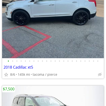
•
•
•
•
•
•
•
•
•
•
•
•
•
•
•
•
•
•
•
•
•
•
2018 Cadillac xt5
8/6
145k mi
tacoma / pierce
$7,500