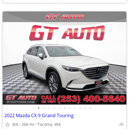
•
•
•
•
•
•
•
•
•
•
•
2022 Mazda CX-9 Grand Touring
8/6
26k mi
Tacoma, WA