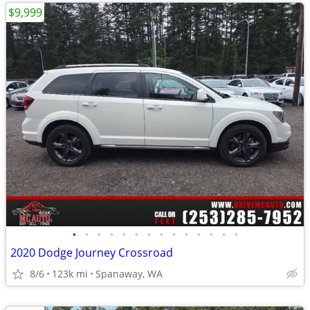
$9,999
•
•
•
•
•
•
•
•
•
•
•
•
•
•
2020 Dodge Journey Crossroad
8/6
123k mi
Spanaway, WA