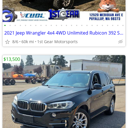
•
•
•
•
•
•
•
•
•
•
•
•
•
•
•
•
•
•
•
•
•
•
•
•
2021 Jeep Wrangler 4x4 4WD Unlimited Rubicon 392 SUV
8/6
60k mi
1st Gear Motorsports
$13,500