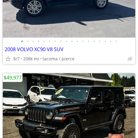
•
•
•
•
•
•
•
•
•
•
•
•
•
•
•
•
•
•
2008 VOLVO XC90 V8 SUV
8/7
208k mi
tacoma / pierce
$49,977