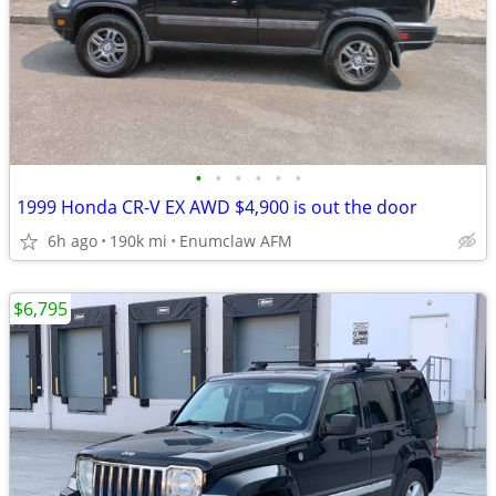
•
•
•
•
•
•
1999 Honda CR-V EX AWD $4,900 is out the door
6h ago
190k mi
Enumclaw AFM
$6,795