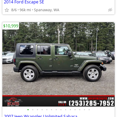
2014 Ford Escape SE
8/6
96k mi
Spanaway, WA
$10,999
•
•
•
•
•
•
•
•
•
•
•
•
•
•
2007 Jeep Wrangler Unlimited Sahara