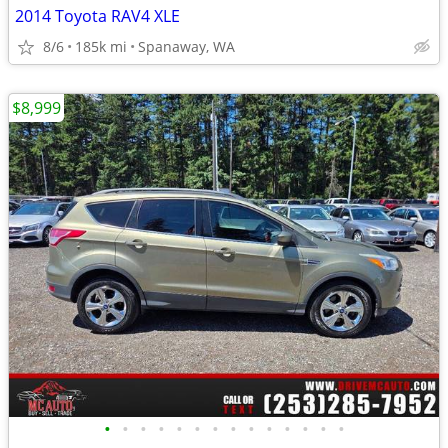
2014 Toyota RAV4 XLE
8/6
185k mi
Spanaway, WA
$8,999
•
•
•
•
•
•
•
•
•
•
•
•
•
•