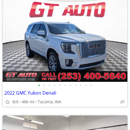
•
•
•
•
•
•
•
•
•
•
•
2022 GMC Yukon Denali
8/6
48k mi
Tacoma, WA