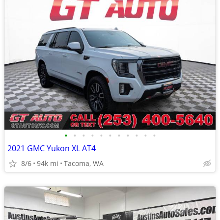
•
•
•
•
•
•
•
•
•
•
•
2021 GMC Yukon XL AT4
8/6
94k mi
Tacoma, WA