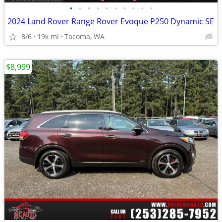
•
•
•
•
•
•
•
•
•
•
2024 Land Rover Range Rover Evoque P250 Dynamic SE
8/6
19k mi
Tacoma, WA
$8,999