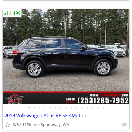
$14,499
•
•
•
•
•
•
•
•
•
•
•
•
•
•
•
2019 Volkswagen Atlas V6 SE 4Motion
8/6
118k mi
Spanaway, WA