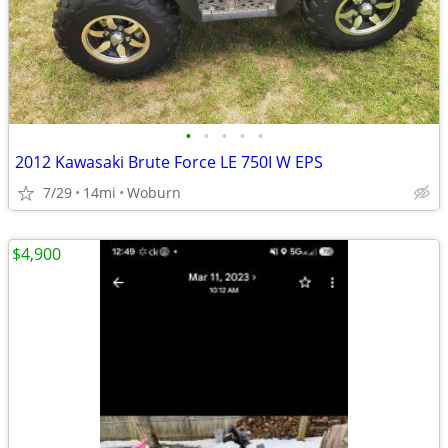
•
•
•
•
•
2012 Kawasaki Brute Force LE 750I W EPS
7/29
14mi
Woburn
$4,900