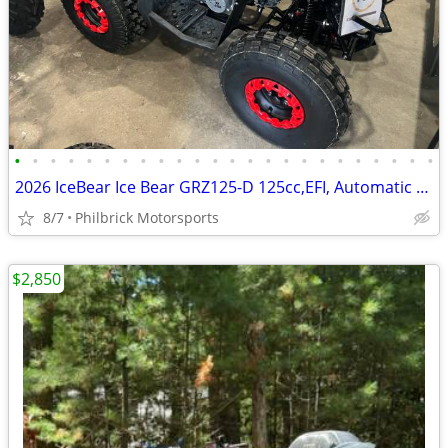
•
•
•
•
•
•
•
•
•
•
•
•
•
•
•
•
•
•
•
•
•
•
•
•
2026 IceBear Ice Bear GRZ125-D 125cc,EFI, Automatic Will Trade
8/7
Philbrick Motorsports
$2,850