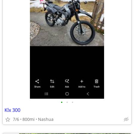
•
•
•
Klx 300
7/6
800mi
Nashua