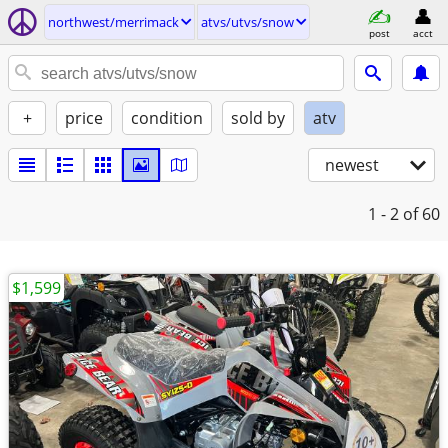
northwest/merrimack
atvs/utvs/snow
post
acct
+
price
condition
sold by
atv
newest
1 - 2
of 60
$1,599