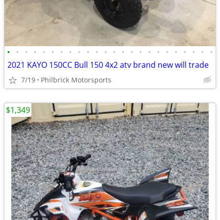
•
•
•
•
•
•
•
•
•
•
•
•
•
•
•
•
•
•
•
•
•
•
•
•
2021 KAYO 150CC Bull 150 4x2 atv brand new will trade
7/19
Philbrick Motorsports
$1,349