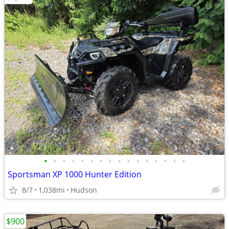
•
•
•
•
•
•
•
•
•
•
•
•
•
•
•
•
Sportsman XP 1000 Hunter Edition
8/7
1,038mi
Hudson
$900