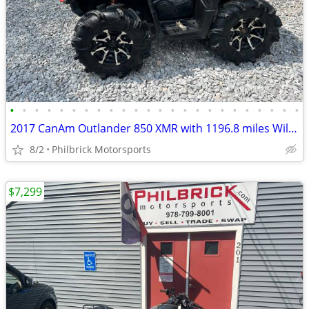
•
•
•
•
•
•
•
•
•
•
•
•
•
•
•
•
•
•
•
•
•
•
•
•
2017 CanAm Outlander 850 XMR with 1196.8 miles Will Trade
8/2
Philbrick Motorsports
$7,299