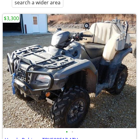
search a wider area
$3,300
•
•