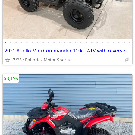
•
•
•
•
•
•
•
•
•
•
•
•
•
•
•
•
•
•
•
•
•
•
•
•
2021 Apollo Mini Commander 110cc ATV with reverse Will Trade
7/23
Philbrick Motor Sports
$3,199