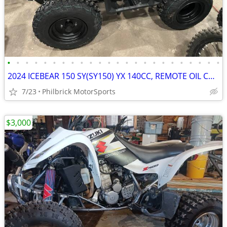
•
•
•
•
•
•
•
•
•
•
•
•
•
•
•
•
•
•
•
•
•
•
•
•
2024 ICEBEAR 150 SY(SY150) YX 140CC, REMOTE OIL COOLER WILL TRADE
7/23
Philbrick MotorSports
$3,000