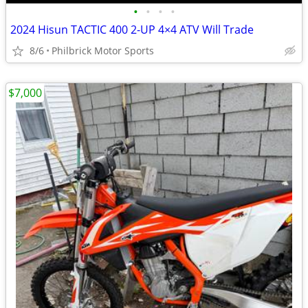
•
•
•
•
2024 Hisun TACTIC 400 2-UP 4×4 ATV Will Trade
8/6
Philbrick Motor Sports
$7,000