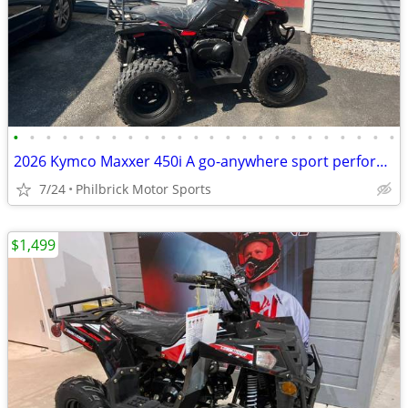
•
•
•
•
•
•
•
•
•
•
•
•
•
•
•
•
•
•
•
•
•
•
•
•
2026 Kymco Maxxer 450i A go-anywhere sport performance ATV Will Trade
7/24
Philbrick Motor Sports
$1,499