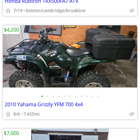
Honda Rubicon TRX500FA7 ATV
7/19
boston/cambridge/brookline
$4,200
•
•
•
•
•
•
•
•
•
•
•
2010 Yahama Grizzly YFM 700 4x4
8/6
7,455mi
$7,000