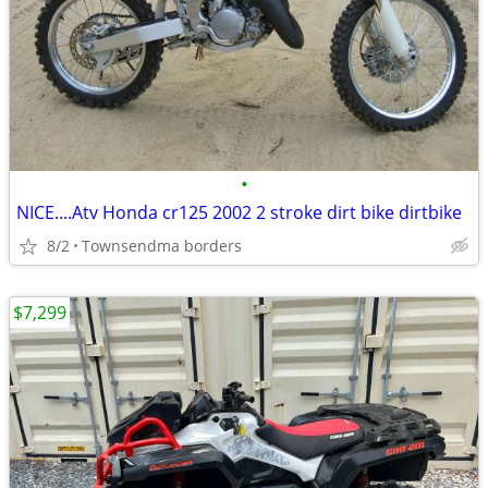
•
NICE....Atv Honda cr125 2002 2 stroke dirt bike dirtbike
8/2
Townsendma borders
$7,299