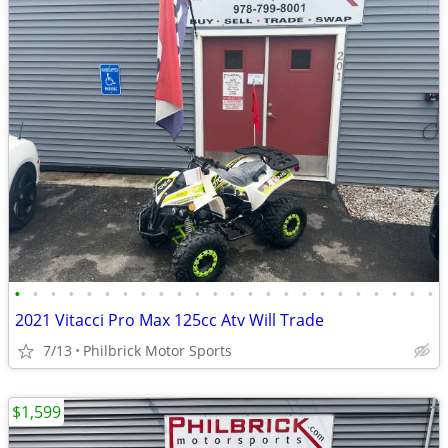
•
•
•
•
•
•
•
•
•
•
•
•
•
•
•
•
•
•
•
•
•
•
•
•
2021 Vitacci Pro Max 125cc Atv Will Trade
7/13
Philbrick Motor Sports
$1,599