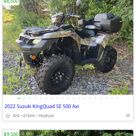
$8,500
•
•
•
•
•
•
•
•
•
•
•
•
•
•
•
•
•
•
•
2022 Suzuki KingQuad SE 500 Axi
8/6
416mi
Hudson
$9,500