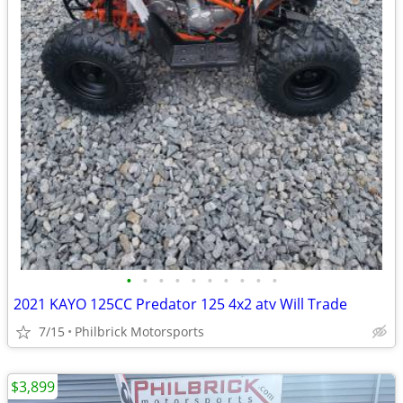
•
•
•
•
•
•
•
•
•
•
2021 KAYO 125CC Predator 125 4x2 atv Will Trade
7/15
Philbrick Motorsports
$3,899