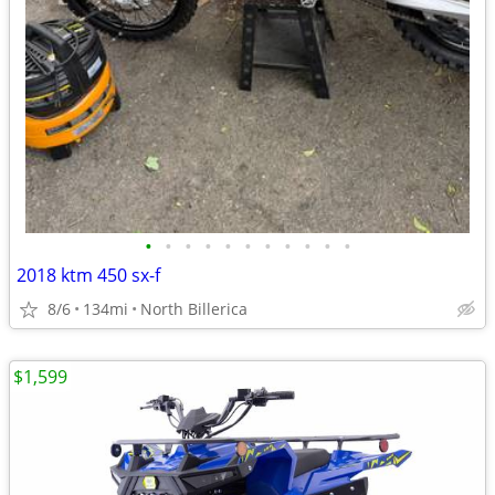
•
•
•
•
•
•
•
•
•
•
•
2018 ktm 450 sx-f
8/6
134mi
North Billerica
$1,599