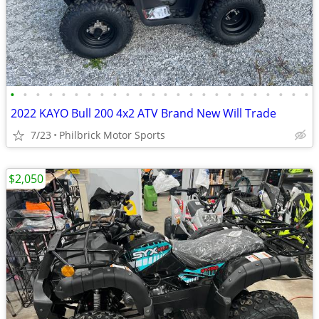
•
•
•
•
•
•
•
•
•
•
•
•
•
•
•
•
•
•
•
•
•
•
•
•
2022 KAYO Bull 200 4x2 ATV Brand New Will Trade
7/23
Philbrick Motor Sports
$2,050