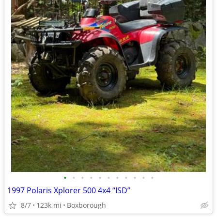
•
•
•
•
•
•
•
•
•
•
•
1997 Polaris Xplorer 500 4x4 “ISD”
8/7
123k mi
Boxborough