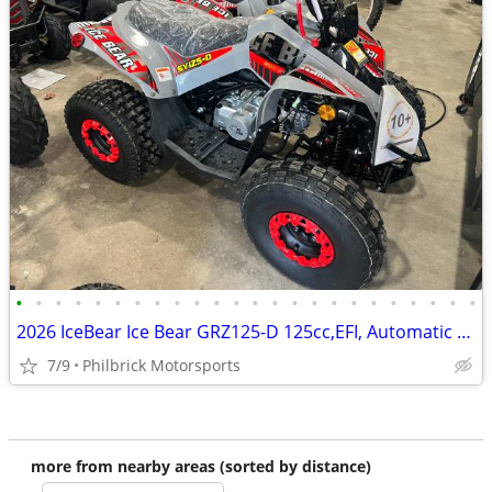
•
•
•
•
•
•
•
•
•
•
•
•
•
•
•
•
•
•
•
•
•
•
•
•
2026 IceBear Ice Bear GRZ125-D 125cc,EFI, Automatic Will Trade
7/9
Philbrick Motorsports
more from nearby areas (sorted by distance)