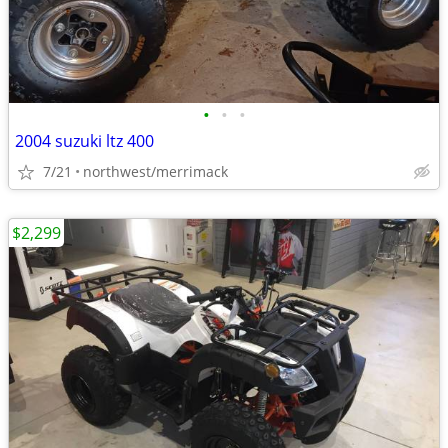
•
•
•
2004 suzuki ltz 400
7/21
northwest/merrimack
$2,299