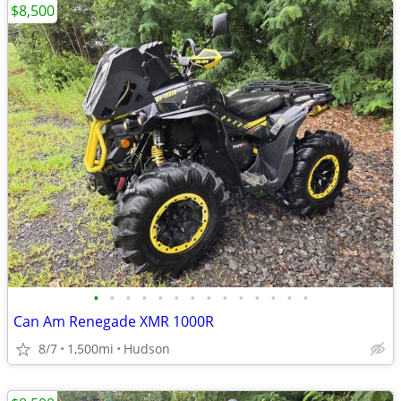
$8,500
•
•
•
•
•
•
•
•
•
•
•
•
•
•
Can Am Renegade XMR 1000R
8/7
1,500mi
Hudson