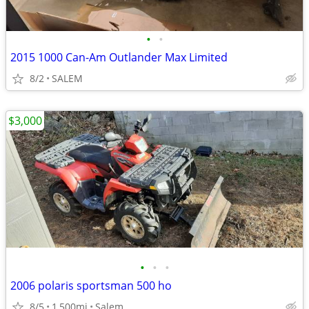
•
•
2015 1000 Can-Am Outlander Max Limited
8/2
SALEM
$3,000
•
•
•
2006 polaris sportsman 500 ho
8/5
1,500mi
Salem