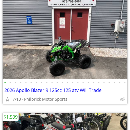
•
•
•
•
•
•
•
•
•
•
•
•
•
•
•
•
•
•
•
•
•
•
•
•
2026 Apollo Blazer 9 125cc 125 atv Will Trade
7/13
Philbrick Motor Sports
$1,599