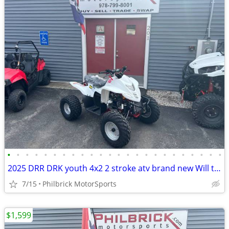
•
•
•
•
•
•
•
•
•
•
•
•
•
•
•
•
•
•
•
•
•
•
•
•
2025 DRR DRK youth 4x2 2 stroke atv brand new Will trade
7/15
Philbrick MotorSports
$1,599