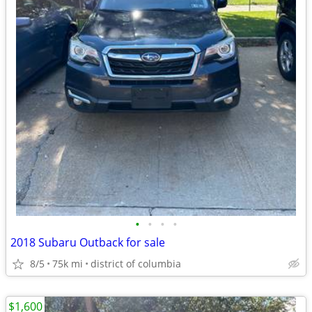
•
•
•
•
2018 Subaru Outback for sale
8/5
75k mi
district of columbia
$1,600