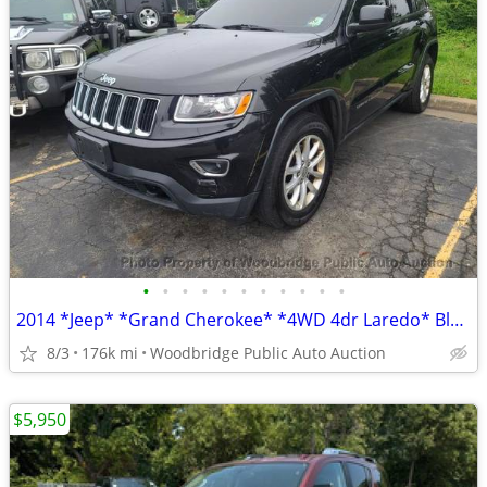
•
•
•
•
•
•
•
•
•
•
•
2014 *Jeep* *Grand Cherokee* *4WD 4dr Laredo* Black
8/3
176k mi
Woodbridge Public Auto Auction
$5,950