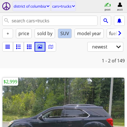
district of columbia
cars+trucks
post
acct
+
price
sold by
SUV
model year
fuel
newest
1 - 2
of 149
$2,999