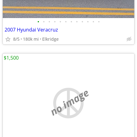
•
•
•
•
•
•
•
•
•
•
•
•
2007 Hyundai Veracruz
8/5
180k mi
Elkridge
$1,500
no image