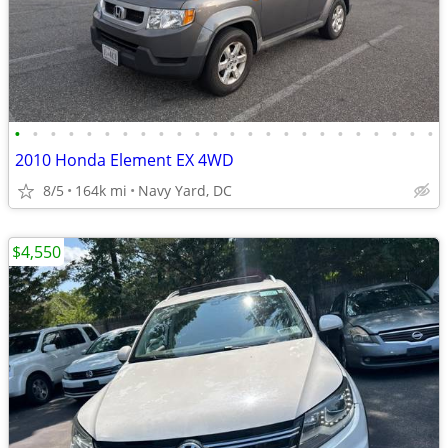
•
•
•
•
•
•
•
•
•
•
•
•
•
•
•
•
•
•
•
•
•
•
•
•
2010 Honda Element EX 4WD
8/5
164k mi
Navy Yard, DC
$4,550