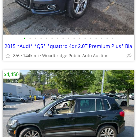
•
•
•
•
•
•
•
•
•
•
•
•
•
•
•
•
•
2015 *Audi* *Q5* *quattro 4dr 2.0T Premium Plus* Bla
8/6
144k mi
Woodbridge Public Auto Auction
$4,450