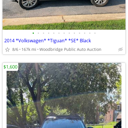
•
•
•
•
•
•
•
•
•
•
•
•
•
2014 *Volkswagen* *Tiguan* *SE* Black
8/6
167k mi
Woodbridge Public Auto Auction
$1,600