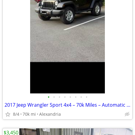
•
•
•
•
•
•
•
•
2017 Jeep Wrangler Sport 4x4 – 70k Miles – Automatic – Clean Title
8/4
70k mi
Alexandria
$3,450