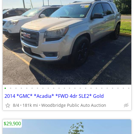
•
•
•
•
•
•
•
•
•
•
•
•
•
•
•
•
•
•
•
•
•
•
•
•
2014 *GMC* *Acadia* *FWD 4dr SLE2* Gold
8/4
181k mi
Woodbridge Public Auto Auction
$29,900