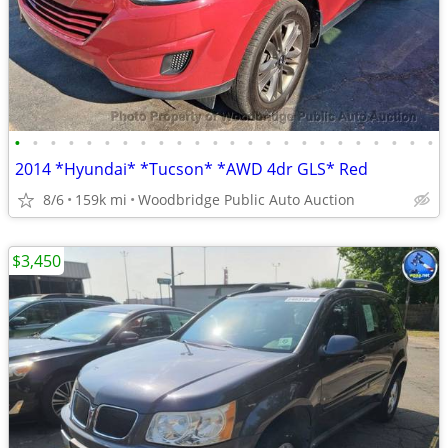
•
•
•
•
•
•
•
•
•
•
•
•
•
•
•
•
•
•
•
•
•
•
•
•
2014 *Hyundai* *Tucson* *AWD 4dr GLS* Red
8/6
159k mi
Woodbridge Public Auto Auction
$3,450