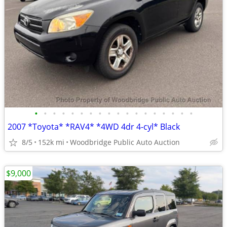
•
•
•
•
•
•
•
•
•
•
•
•
•
•
•
•
•
•
2007 *Toyota* *RAV4* *4WD 4dr 4-cyl* Black
8/5
152k mi
Woodbridge Public Auto Auction
$9,000