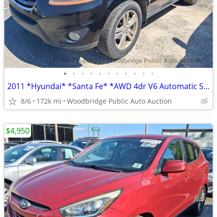
•
•
•
•
•
•
•
•
•
•
•
2011 *Hyundai* *Santa Fe* *AWD 4dr V6 Automatic SE*
8/6
172k mi
Woodbridge Public Auto Auction
$4,950