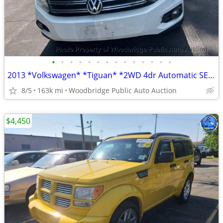
•
•
•
•
•
•
•
•
•
•
•
•
•
•
2013 *Volkswagen* *Tiguan* *2WD 4dr Automatic SEL* W
8/5
163k mi
Woodbridge Public Auto Auction
$4,450