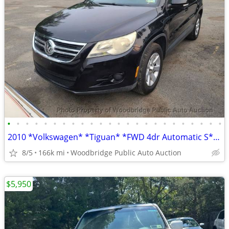
•
•
•
•
•
•
•
•
•
•
•
•
•
•
•
•
•
•
•
•
•
•
•
•
2010 *Volkswagen* *Tiguan* *FWD 4dr Automatic S* Bla
8/5
166k mi
Woodbridge Public Auto Auction
$5,950