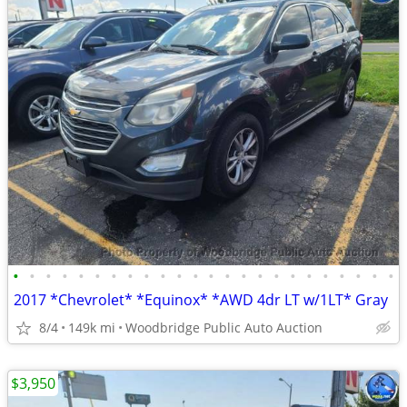
•
•
•
•
•
•
•
•
•
•
•
•
•
•
•
•
•
•
•
•
•
•
•
•
2017 *Chevrolet* *Equinox* *AWD 4dr LT w/1LT* Gray
8/4
149k mi
Woodbridge Public Auto Auction
$3,950