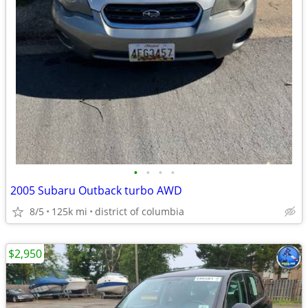
•
•
•
•
2005 Subaru Outback turbo AWD
8/5
125k mi
district of columbia
$2,950