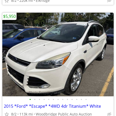
8/2
220k mi
Elkridge
$5,950
•
•
•
•
•
•
•
•
•
•
•
•
•
2015 *Ford* *Escape* *4WD 4dr Titanium* White
8/2
113k mi
Woodbridge Public Auto Auction