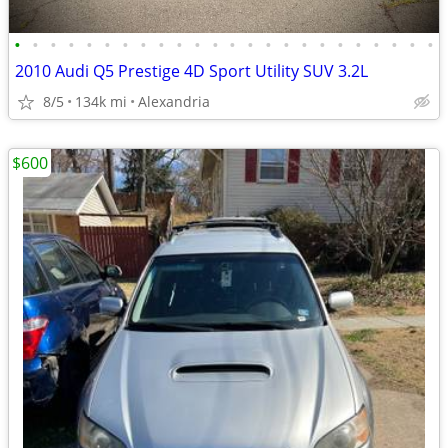
•
•
•
•
•
•
•
•
•
•
•
•
•
•
•
•
•
•
•
•
•
•
•
•
2010 Audi Q5 Prestige 4D Sport Utility SUV 3.2L
8/5
134k mi
Alexandria
$600