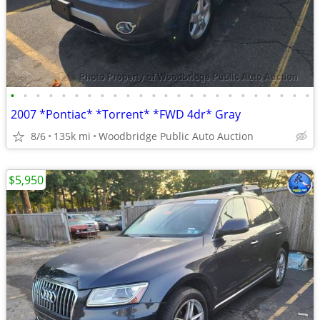
•
•
•
•
•
•
•
•
•
•
•
•
•
•
•
•
•
•
•
•
•
•
•
•
2007 *Pontiac* *Torrent* *FWD 4dr* Gray
8/6
135k mi
Woodbridge Public Auto Auction
$5,950