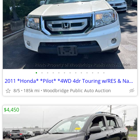
•
•
•
•
•
•
•
•
•
•
•
•
•
2011 *Honda* *Pilot* *4WD 4dr Touring w/RES & Navi*
8/5
185k mi
Woodbridge Public Auto Auction
$4,450