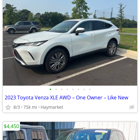
•
•
•
•
•
•
•
•
2023 Toyota Venza XLE AWD – One Owner – Like New
8/3
75k mi
Haymarket
$4,450