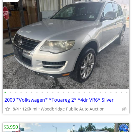
•
•
•
•
•
•
•
•
•
•
•
•
•
•
•
•
•
•
•
•
•
•
•
•
2009 *Volkswagen* *Touareg 2* *4dr VR6* Silver
8/4
126k mi
Woodbridge Public Auto Auction
$3,950