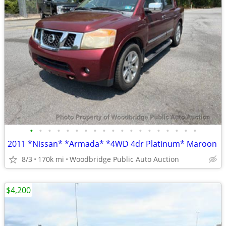
•
•
•
•
•
•
•
•
•
•
•
•
•
•
•
•
•
•
•
2011 *Nissan* *Armada* *4WD 4dr Platinum* Maroon
8/3
170k mi
Woodbridge Public Auto Auction
$4,200