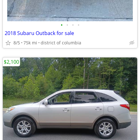
•
•
•
•
2018 Subaru Outback for sale
8/5
75k mi
district of columbia
$2,100