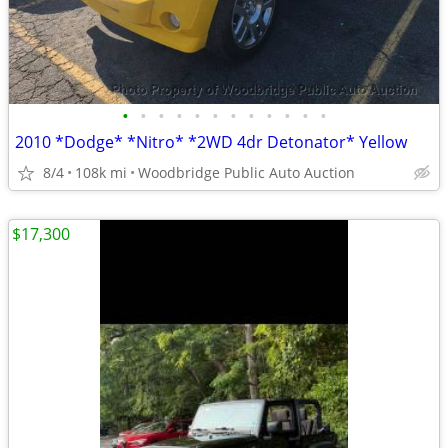
•
•
•
•
•
•
•
•
•
•
•
•
2010 *Dodge* *Nitro* *2WD 4dr Detonator* Yellow
8/4
108k mi
Woodbridge Public Auto Auction
$17,300