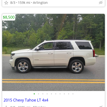
8/3
159k mi
Arlington
$8,500
•
•
•
•
•
•
•
•
•
•
2015 Chevy Tahoe LT 4x4