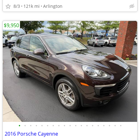
8/3
121k mi
Arlington
$9,950
•
•
•
•
•
•
•
•
•
•
•
•
•
•
•
•
•
•
•
2016 Porsche Cayenne