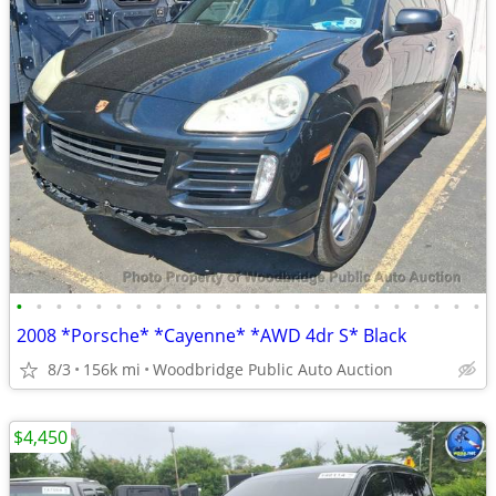
•
•
•
•
•
•
•
•
•
•
•
•
•
•
•
•
•
•
•
•
•
•
•
•
2008 *Porsche* *Cayenne* *AWD 4dr S* Black
8/3
156k mi
Woodbridge Public Auto Auction
$4,450