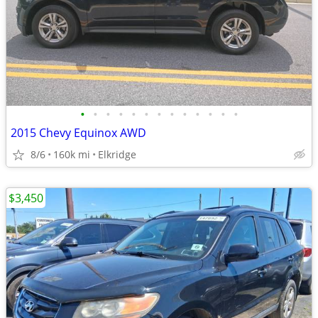
•
•
•
•
•
•
•
•
•
•
•
•
•
2015 Chevy Equinox AWD
8/6
160k mi
Elkridge
$3,450