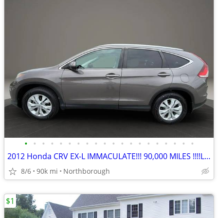
•
•
•
•
•
•
•
•
•
•
•
•
•
•
•
•
•
•
•
•
2012 Honda CRV EX-L IMMACULATE!!! 90,000 MILES !!!!LOADED!!!!
8/6
90k mi
Northborough
$1