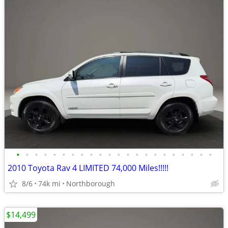
•
•
•
•
•
•
•
•
•
•
•
•
•
•
•
•
•
•
•
•
•
•
2010 Toyota Rav 4 LIMITED 74,000 Miles!!!!!
8/6
74k mi
Northborough
$14,499