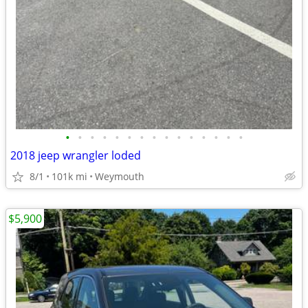
•
•
•
•
•
•
•
•
•
•
•
•
•
•
•
2018 jeep wrangler loded
8/1
101k mi
Weymouth
$5,900