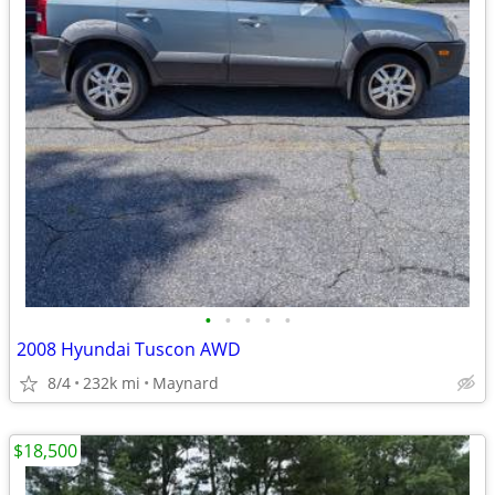
•
•
•
•
•
2008 Hyundai Tuscon AWD
8/4
232k mi
Maynard
$18,500