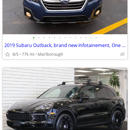
•
•
•
•
•
•
•
•
•
•
•
•
•
2019 Subaru Outback, brand new Infotainement, One owner low miles
8/5
77k mi
Marlborough