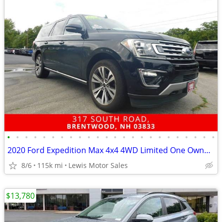
•
•
•
•
•
•
•
•
•
•
•
•
•
•
•
•
•
•
•
•
•
•
•
•
2020 Ford Expedition Max 4x4 4WD Limited One Owner Fully Loaded SUV
8/6
115k mi
Lewis Motor Sales
$13,780