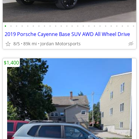
•
•
•
•
•
•
•
•
•
•
•
•
•
•
•
•
•
•
•
•
•
•
•
•
2019 Porsche Cayenne Base SUV AWD All Wheel Drive
8/5
89k mi
Jordan Motorsports
$1,400