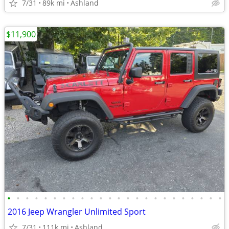
7/31
89k mi
Ashland
$11,900
•
•
•
•
•
•
•
•
•
•
•
•
•
•
•
•
•
•
•
•
•
•
•
•
2016 Jeep Wrangler Unlimited Sport
7/31
111k mi
Ashland