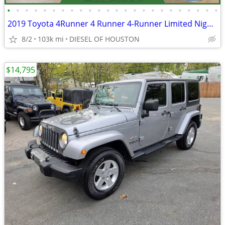
•
•
•
•
•
•
•
•
•
•
•
•
•
•
•
•
•
•
•
•
•
•
•
•
2019 Toyota 4Runner 4 Runner 4-Runner Limited Nightshade AWDSUV
8/2
103k mi
DIESEL OF HOUSTON
$14,795