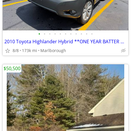
•
•
•
•
•
•
•
•
•
•
•
2010 Toyota Highlander Hybrid **ONE YEAR BATTER WARRANTY
8/8
173k mi
Marlborough
$50,500