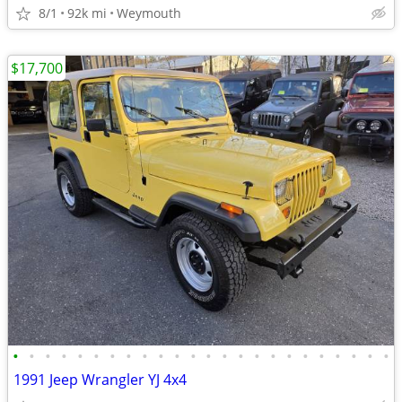
8/1
92k mi
Weymouth
$17,700
•
•
•
•
•
•
•
•
•
•
•
•
•
•
•
•
•
•
•
•
•
•
•
•
1991 Jeep Wrangler YJ 4x4