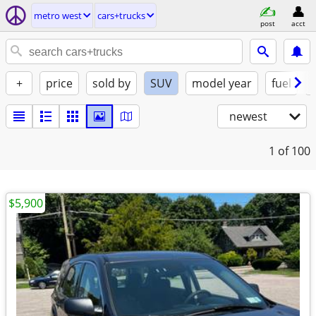
metro west
cars+trucks
post
acct
+
price
sold by
SUV
model year
fuel
newest
1
of 100
$5,900