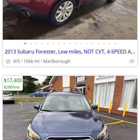
•
•
•
•
•
•
•
•
•
•
•
•
•
•
•
•
•
2013 Subaru Forester, Low miles, NOT CVT, 4-SPEED AUTOMATIC
8/5
106k mi
Marlborough
$17,400
$260/mo