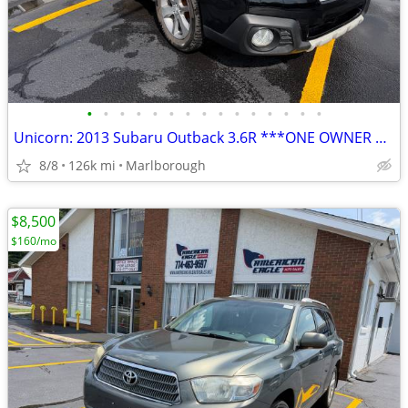
•
•
•
•
•
•
•
•
•
•
•
•
•
•
•
Unicorn: 2013 Subaru Outback 3.6R ***ONE OWNER NO ACCIDENTS NO RUST
8/8
126k mi
Marlborough
$8,500
$160/mo