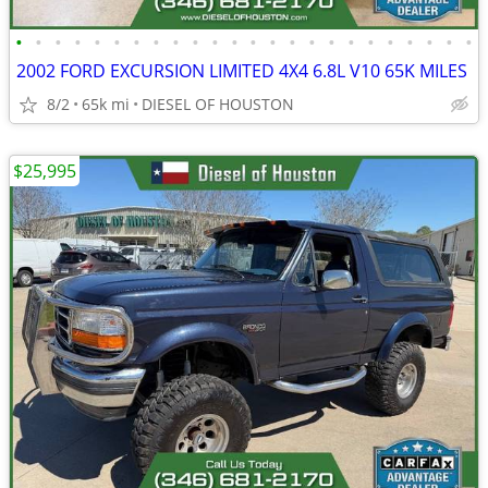
•
•
•
•
•
•
•
•
•
•
•
•
•
•
•
•
•
•
•
•
•
•
•
•
2002 FORD EXCURSION LIMITED 4X4 6.8L V10 65K MILES
8/2
65k mi
DIESEL OF HOUSTON
$25,995