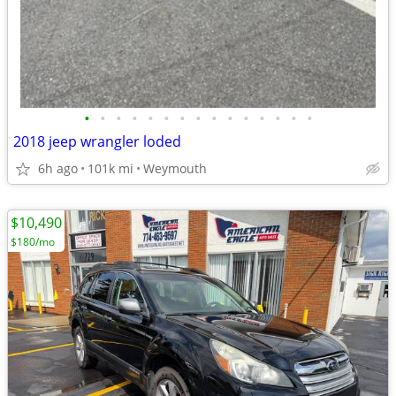
•
•
•
•
•
•
•
•
•
•
•
•
•
•
•
2018 jeep wrangler loded
6h ago
101k mi
Weymouth
$10,490
$180/mo