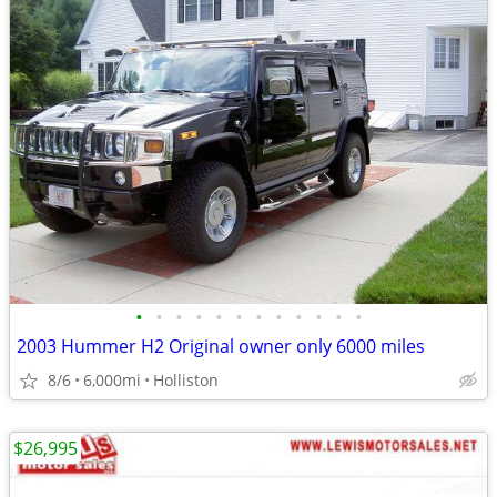
•
•
•
•
•
•
•
•
•
•
•
•
2003 Hummer H2 Original owner only 6000 miles
8/6
6,000mi
Holliston
$26,995