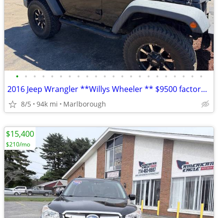
•
•
•
•
•
•
•
•
•
•
•
•
•
•
•
•
•
•
•
•
•
•
2016 Jeep Wrangler **Willys Wheeler ** $9500 factory option package
8/5
94k mi
Marlborough
$15,400
$210/mo