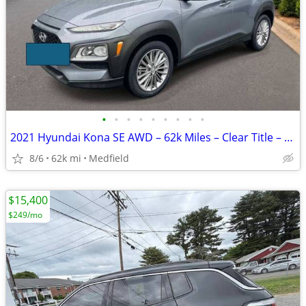
•
•
•
•
•
•
•
•
•
2021 Hyundai Kona SE AWD – 62k Miles – Clear Title – Excellent Conditi
8/6
62k mi
Medfield
$15,400
$249/mo