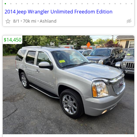
•
•
•
•
•
•
•
•
•
•
•
•
•
•
•
•
•
•
•
•
•
•
•
•
2014 Jeep Wrangler Unlimited Freedom Edition
8/1
70k mi
Ashland
$14,450