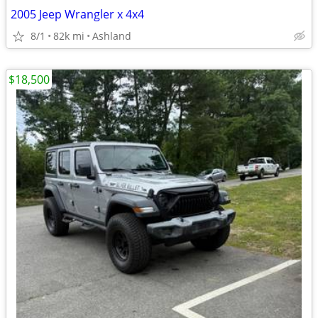
2005 Jeep Wrangler x 4x4
8/1
82k mi
Ashland
$18,500