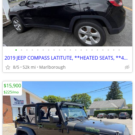
•
•
•
•
•
•
•
•
•
•
•
•
•
•
•
•
•
•
•
•
2019 JEEP COMPASS LATITUTE, **HEATED SEATS, **4WD
8/5
52k mi
Marlborough
$15,900
$225/mo