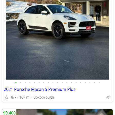
•
•
•
•
•
•
•
•
•
•
•
•
•
•
•
•
•
•
•
2021 Porsche Macan S Premium Plus
8/7
16k mi
Boxborough
$9,400