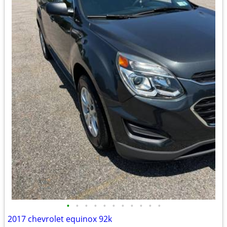
•
•
•
•
•
•
•
•
•
•
•
2017 chevrolet equinox 92k