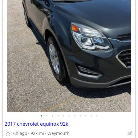
•
•
•
•
•
•
•
•
•
•
•
2017 chevrolet equinox 92k
6h ago
92k mi
Weymouth