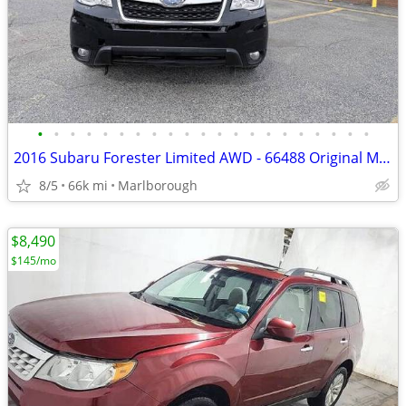
•
•
•
•
•
•
•
•
•
•
•
•
•
•
•
•
•
•
•
•
•
2016 Subaru Forester Limited AWD - 66488 Original Miles Miles! Loaded
8/5
66k mi
Marlborough
$8,490
$145/mo