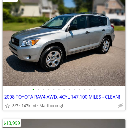
•
•
•
•
•
•
•
•
•
•
•
•
•
2008 TOYOTA RAV4 AWD. 4CYL 147,100 MILES - CLEAN!
8/7
147k mi
Marlborough
$13,999