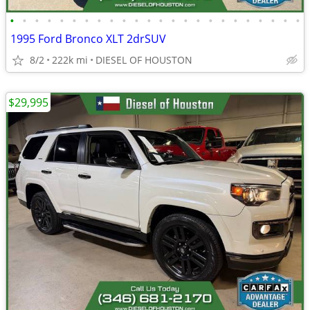
•
•
•
•
•
•
•
•
•
•
•
•
•
•
•
•
•
•
•
•
•
•
•
•
1995 Ford Bronco XLT 2drSUV
8/2
222k mi
DIESEL OF HOUSTON
$29,995