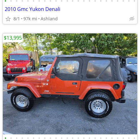
•
•
•
•
•
•
•
•
•
•
•
•
•
•
•
•
•
•
•
•
•
•
•
•
2010 Gmc Yukon Denali
8/1
97k mi
Ashland
$13,995
•
•
•
•
•
•
•
•
•
•
•
•
•
•
•
•
•
•
•
•
•
•
•
•