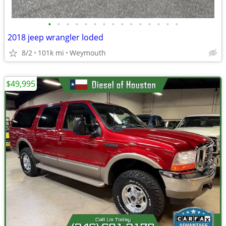
•
•
•
•
•
•
•
•
•
•
•
•
•
•
•
2018 jeep wrangler loded
8/2
101k mi
Weymouth
$49,995