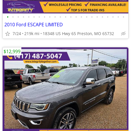
•
•
•
•
•
•
•
•
•
•
•
•
•
•
•
•
•
•
•
•
•
•
•
2010 Ford ESCAPE LIMITED
7/24
219k mi
18348 US Hwy 65 Preston, MO 65732
$12,999