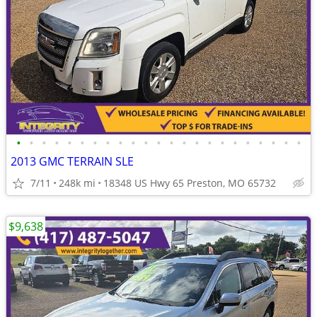
•
•
•
•
•
•
•
•
•
•
•
•
•
•
•
•
•
•
•
•
•
•
•
2013 GMC TERRAIN SLE
7/11
248k mi
18348 US Hwy 65 Preston, MO 65732
$9,638