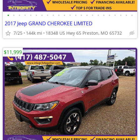
•
•
•
•
•
•
•
•
•
•
•
•
•
•
•
•
•
•
•
•
•
•
•
2017 Jeep GRAND CHEROKEE LIMITED
7/25
144k mi
18348 US Hwy 65 Preston, MO 65732
$11,999