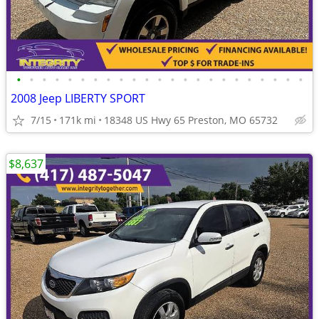
•
•
•
•
•
•
•
•
•
•
•
•
•
•
•
•
•
•
•
•
•
•
•
2008 Jeep LIBERTY SPORT
7/15
171k mi
18348 US Hwy 65 Preston, MO 65732
$8,637