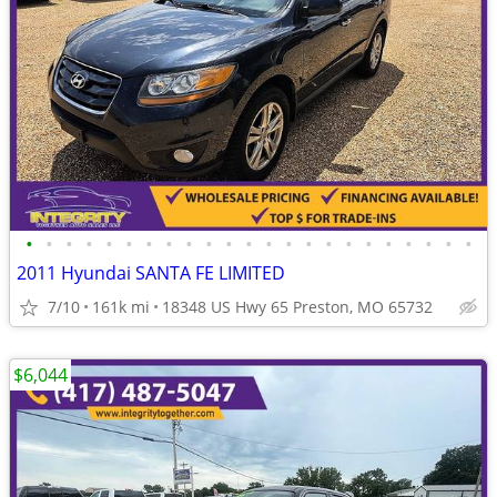
•
•
•
•
•
•
•
•
•
•
•
•
•
•
•
•
•
•
•
•
•
•
•
2011 Hyundai SANTA FE LIMITED
7/10
161k mi
18348 US Hwy 65 Preston, MO 65732
$6,044