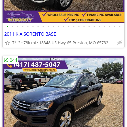
•
•
•
•
•
•
•
•
•
•
•
•
•
•
•
•
•
•
•
•
•
•
•
2011 KIA SORENTO BASE
7/12
78k mi
18348 US Hwy 65 Preston, MO 65732
$9,044