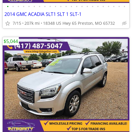
•
•
•
•
•
•
•
•
•
•
•
•
•
•
•
•
•
•
•
•
•
•
•
2014 GMC ACADIA SLT1 SLT 1 SLT-1
7/15
207k mi
18348 US Hwy 65 Preston, MO 65732
$5,044