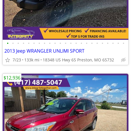
•
•
•
•
•
•
•
•
•
•
•
•
•
•
•
•
•
•
•
•
•
•
•
2013 Jeep WRANGLER UNLIMI SPORT
7/23
133k mi
18348 US Hwy 65 Preston, MO 65732
$12,936