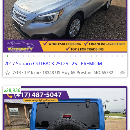
•
•
•
•
•
•
•
•
•
•
•
•
•
•
•
•
•
•
•
•
•
•
•
2017 Subaru OUTBACK 25I 25 I 25-I PREMIUM
7/13
191k mi
18348 US Hwy 65 Preston, MO 65732
$28,936