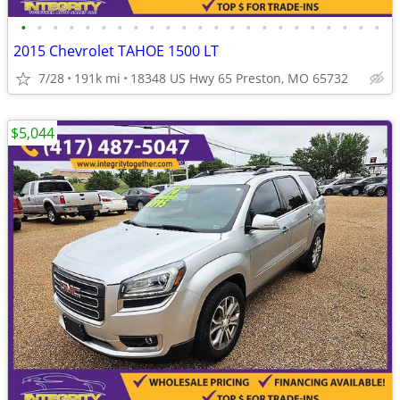
•
•
•
•
•
•
•
•
•
•
•
•
•
•
•
•
•
•
•
•
•
•
•
2015 Chevrolet TAHOE 1500 LT
7/28
191k mi
18348 US Hwy 65 Preston, MO 65732
$5,044