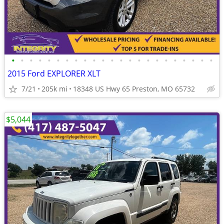
•
•
•
•
•
•
•
•
•
•
•
•
•
•
•
•
•
•
•
•
•
•
•
2015 Ford EXPLORER XLT
7/21
205k mi
18348 US Hwy 65 Preston, MO 65732
$5,044