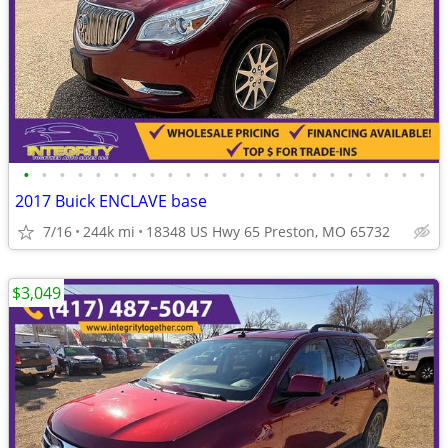
•
•
•
•
•
•
•
•
•
•
•
•
•
•
•
•
•
•
•
•
•
•
•
2017 Buick ENCLAVE base
7/16
244k mi
18348 US Hwy 65 Preston, MO 65732
$3,049