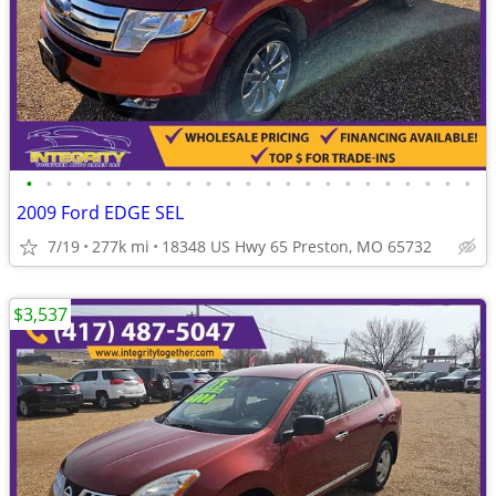
•
•
•
•
•
•
•
•
•
•
•
•
•
•
•
•
•
•
•
•
•
•
•
2009 Ford EDGE SEL
7/19
277k mi
18348 US Hwy 65 Preston, MO 65732
$3,537