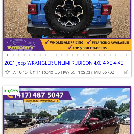
•
•
•
•
•
•
•
•
•
•
•
•
•
•
•
•
•
•
•
•
•
•
•
2021 Jeep WRANGLER UNLIMI RUBICON 4XE 4 XE 4-XE
7/16
54k mi
18348 US Hwy 65 Preston, MO 65732
$6,499