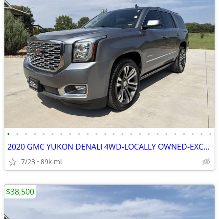
•
•
•
•
•
•
•
•
•
•
•
•
•
•
•
•
•
•
•
•
•
•
•
•
2020 GMC YUKON DENALI 4WD-LOCALLY OWNED-EXCELLENT CONDITION-
7/23
89k mi
$38,500