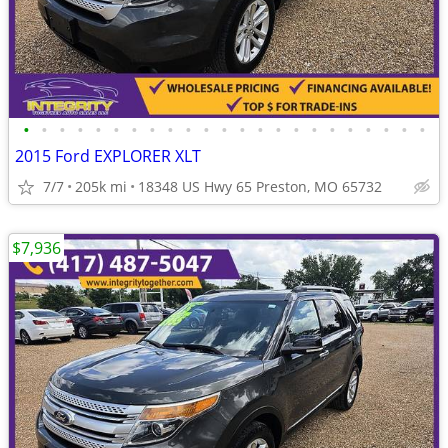
•
•
•
•
•
•
•
•
•
•
•
•
•
•
•
•
•
•
•
•
•
•
•
2015 Ford EXPLORER XLT
7/7
205k mi
18348 US Hwy 65 Preston, MO 65732
$7,936