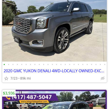
•
•
•
•
•
•
•
•
•
•
•
•
•
•
•
•
•
•
•
•
•
•
•
•
2020 GMC YUKON DENALI 4WD-LOCALLY OWNED-EXCELLENT CONDITION-
7/23
89k mi
$3,936