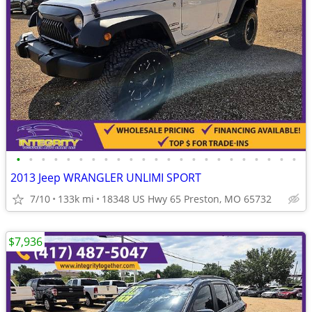
•
•
•
•
•
•
•
•
•
•
•
•
•
•
•
•
•
•
•
•
•
•
•
2013 Jeep WRANGLER UNLIMI SPORT
7/10
133k mi
18348 US Hwy 65 Preston, MO 65732
$7,936