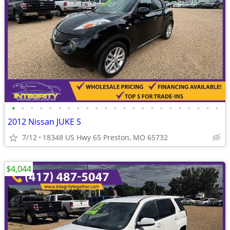
•
•
•
•
•
•
•
•
•
•
•
•
•
•
•
•
•
•
•
•
•
•
•
2012 Nissan JUKE S
7/12
18348 US Hwy 65 Preston, MO 65732
$4,044