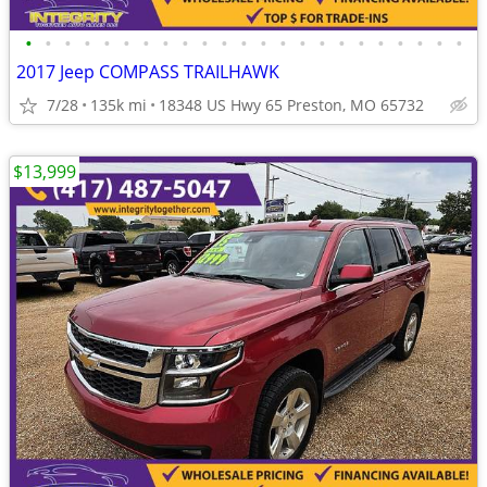
•
•
•
•
•
•
•
•
•
•
•
•
•
•
•
•
•
•
•
•
•
•
•
2017 Jeep COMPASS TRAILHAWK
7/28
135k mi
18348 US Hwy 65 Preston, MO 65732
$13,999