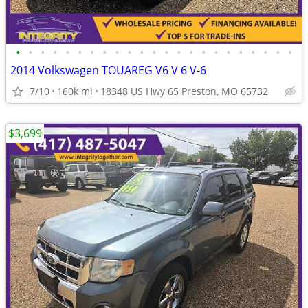
•
•
•
•
•
•
•
•
•
•
•
•
•
•
•
•
•
•
•
•
•
•
•
2014 Volkswagen TOUAREG V6 V 6 V-6
7/10
160k mi
18348 US Hwy 65 Preston, MO 65732
$3,699