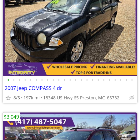
•
•
•
•
•
•
•
•
•
•
•
•
•
•
•
•
•
•
•
•
•
•
•
2007 Jeep COMPASS 4 dr
8/5
197k mi
18348 US Hwy 65 Preston, MO 65732
$3,049