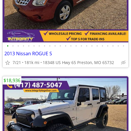
•
•
•
•
•
•
•
•
•
•
•
•
•
•
•
•
•
•
•
•
•
•
•
2013 Nissan ROGUE S
7/21
181k mi
18348 US Hwy 65 Preston, MO 65732
$18,936