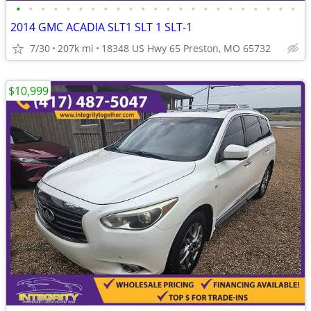
•
•
•
•
•
•
•
•
•
•
•
•
•
•
•
•
•
•
•
•
•
•
•
2014 GMC ACADIA SLT1 SLT 1 SLT-1
7/30
207k mi
18348 US Hwy 65 Preston, MO 65732
$10,999