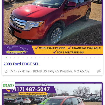
•
•
•
•
•
•
•
•
•
•
•
•
•
•
•
•
•
•
•
•
•
•
•
2009 Ford EDGE SEL
7/7
277k mi
18348 US Hwy 65 Preston, MO 65732
$3,537