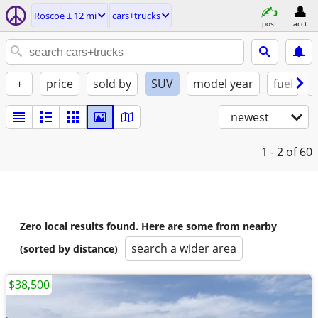
Roscoe ± 12 mi
cars+trucks
post
acct
+
price
sold by
SUV
model year
fuel
newest
1 - 2
of 60
Zero local results found. Here are some from nearby
search a wider area
(sorted by distance)
$38,500