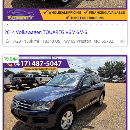
•
•
•
•
•
•
•
•
•
•
•
•
•
•
•
•
•
•
•
•
•
•
•
2014 Volkswagen TOUAREG V6 V 6 V-6
7/23
160k mi
18348 US Hwy 65 Preston, MO 65732
$9,044