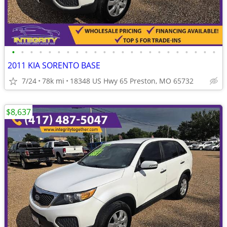
•
•
•
•
•
•
•
•
•
•
•
•
•
•
•
•
•
•
•
•
•
•
•
2011 KIA SORENTO BASE
7/24
78k mi
18348 US Hwy 65 Preston, MO 65732
$8,637