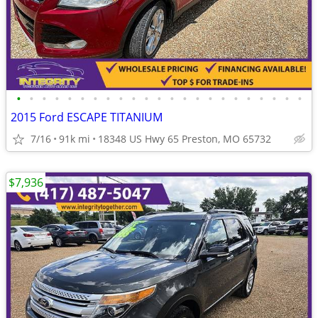
•
•
•
•
•
•
•
•
•
•
•
•
•
•
•
•
•
•
•
•
•
•
•
2015 Ford ESCAPE TITANIUM
7/16
91k mi
18348 US Hwy 65 Preston, MO 65732
$7,936