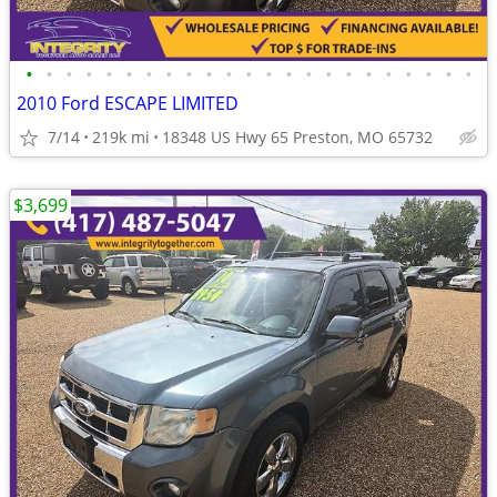
•
•
•
•
•
•
•
•
•
•
•
•
•
•
•
•
•
•
•
•
•
•
•
2010 Ford ESCAPE LIMITED
7/14
219k mi
18348 US Hwy 65 Preston, MO 65732
$3,699