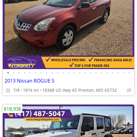
•
•
•
•
•
•
•
•
•
•
•
•
•
•
•
•
•
•
•
•
•
•
•
2013 Nissan ROGUE S
7/8
181k mi
18348 US Hwy 65 Preston, MO 65732
$18,936