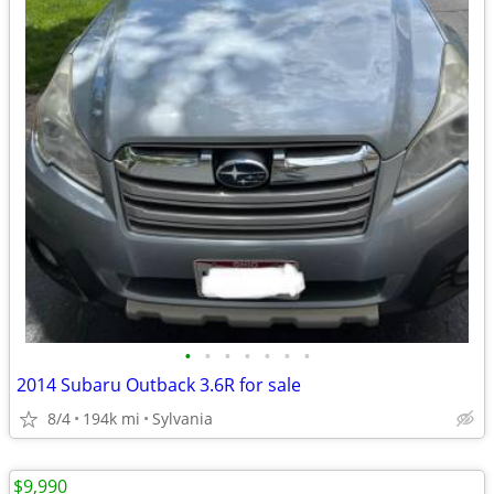
•
•
•
•
•
•
•
2014 Subaru Outback 3.6R for sale
8/4
194k mi
Sylvania
$9,990