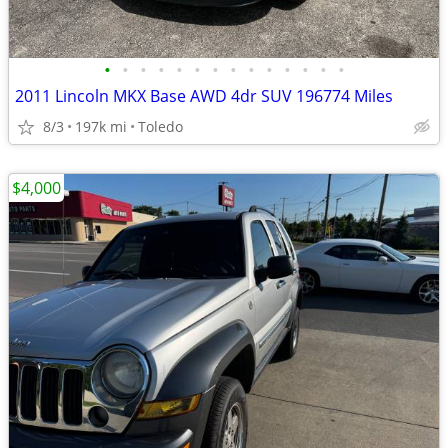
•
•
•
•
•
•
•
•
•
•
•
•
•
•
2011 Lincoln MKX Base AWD 4dr SUV 196774 Miles
8/3
197k mi
Toledo
$4,000