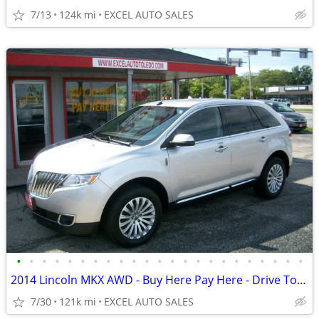
7/13
124k mi
EXCEL AUTO SALES
•
•
•
•
•
•
•
•
•
•
•
•
•
•
•
•
•
•
•
•
•
•
•
2014 Lincoln MKX AWD - Buy Here Pay Here - Drive Today
7/30
121k mi
EXCEL AUTO SALES