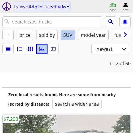
Lyons ± 6.4 mi
cars+trucks
post
acct
+
price
sold by
SUV
model year
fuel
newest
1 - 2
of 60
Zero local results found. Here are some from nearby
search a wider area
(sorted by distance)
$7,200