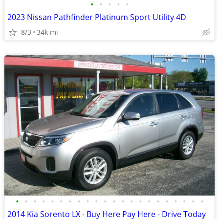
•
•
•
•
•
2023 Nissan Pathfinder Platinum Sport Utility 4D
8/3
34k mi
•
•
•
•
•
•
•
•
•
•
•
•
•
•
•
•
•
•
•
•
•
•
2014 Kia Sorento LX - Buy Here Pay Here - Drive Today