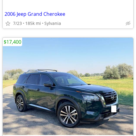
2006 Jeep Grand Cherokee
7/23
185k mi
Sylvania
$17,400