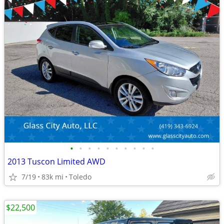
•
•
•
•
•
•
•
•
•
•
2013 Tuscon Limited AWD
7/19
83k mi
Toledo
$22,500