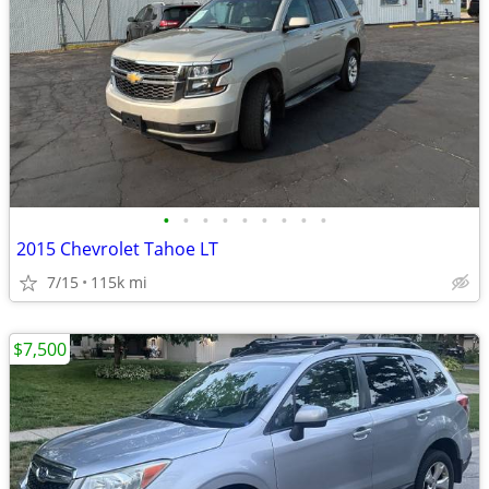
•
•
•
•
•
•
•
•
•
2015 Chevrolet Tahoe LT
7/15
115k mi
$7,500