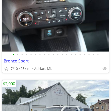
•
•
•
•
•
•
•
•
•
•
•
•
•
•
•
•
•
•
•
•
Bronco Sport
7/10
25k mi
Adrian, Mi.
$2,000