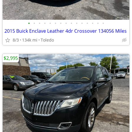
•
•
•
•
•
•
•
•
•
•
•
•
•
•
•
2015 Buick Enclave Leather 4dr Crossover 134056 Miles
8/3
134k mi
Toledo
$2,995