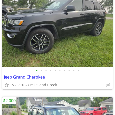
•
•
•
•
•
•
•
•
•
•
Jeep Grand Cherokee
7/25
162k mi
Sand Creek
$2,000