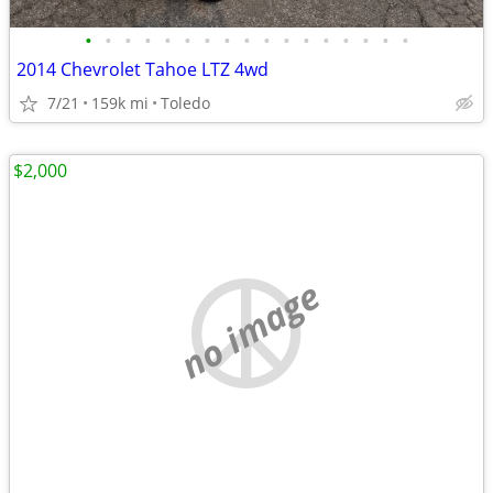
•
•
•
•
•
•
•
•
•
•
•
•
•
•
•
•
•
2014 Chevrolet Tahoe LTZ 4wd
7/21
159k mi
Toledo
$2,000
no image