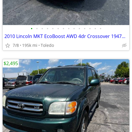
•
•
•
•
•
•
•
•
•
•
•
•
•
•
2010 Lincoln MKT EcoBoost AWD 4dr Crossover 194787 Miles
7/8
195k mi
Toledo
$2,495