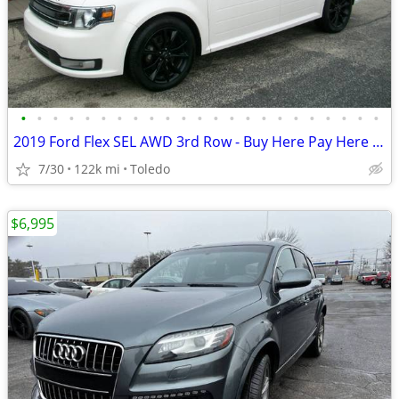
•
•
•
•
•
•
•
•
•
•
•
•
•
•
•
•
•
•
•
•
•
•
•
2019 Ford Flex SEL AWD 3rd Row - Buy Here Pay Here - Drive Today!
7/30
122k mi
Toledo
$6,995