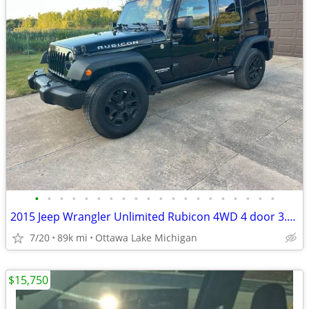
•
•
•
•
•
•
•
•
•
•
•
•
•
•
•
•
•
•
•
•
2015 Jeep Wrangler Unlimited Rubicon 4WD 4 door 3.6 liter V-6
7/20
89k mi
Ottawa Lake Michigan
$15,750