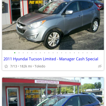
•
•
•
•
•
•
•
•
•
•
•
•
•
•
•
•
•
•
•
2011 Hyundai Tucson Limited - Manager Cash Special
7/13
182k mi
Toledo