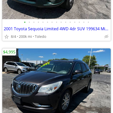
•
•
•
•
•
•
•
•
•
•
•
•
•
•
•
2001 Toyota Sequoia Limited 4WD 4dr SUV 199634 Miles
8/4
200k mi
Toledo
$4,995