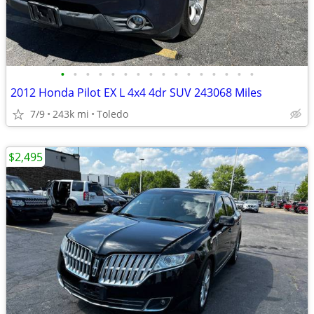
•
•
•
•
•
•
•
•
•
•
•
•
•
•
•
•
2012 Honda Pilot EX L 4x4 4dr SUV 243068 Miles
7/9
243k mi
Toledo
$2,495