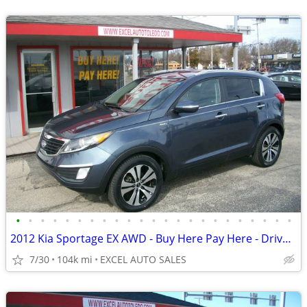
•
•
•
•
•
•
•
•
•
•
•
•
•
•
•
•
•
•
•
•
•
•
•
2012 Kia Sportage EX AWD - Buy Here Pay Here - Drive Today
7/30
104k mi
EXCEL AUTO SALES