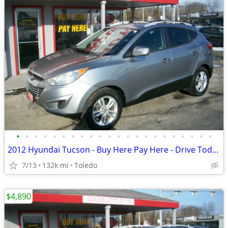
•
•
•
•
•
•
•
•
•
•
•
•
•
•
•
•
•
•
•
•
•
•
2012 Hyundai Tucson - Buy Here Pay Here - Drive Today
7/13
132k mi
Toledo
$4,890