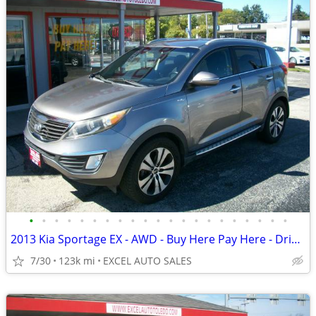
•
•
•
•
•
•
•
•
•
•
•
•
•
•
•
•
•
•
•
•
•
2013 Kia Sportage EX - AWD - Buy Here Pay Here - Drive Today
7/30
123k mi
EXCEL AUTO SALES