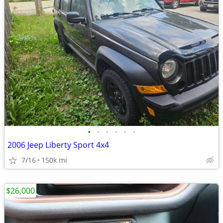
•
•
•
•
•
•
2006 Jeep Liberty Sport 4x4
7/16
150k mi
$26,000