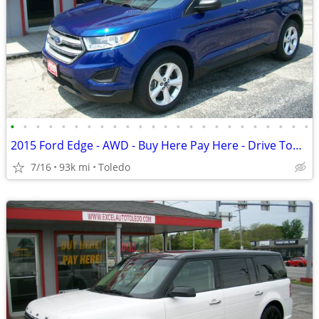
•
•
•
•
•
•
•
•
•
•
•
•
•
•
•
•
•
•
•
•
•
•
•
•
2015 Ford Edge - AWD - Buy Here Pay Here - Drive Today!
7/16
93k mi
Toledo