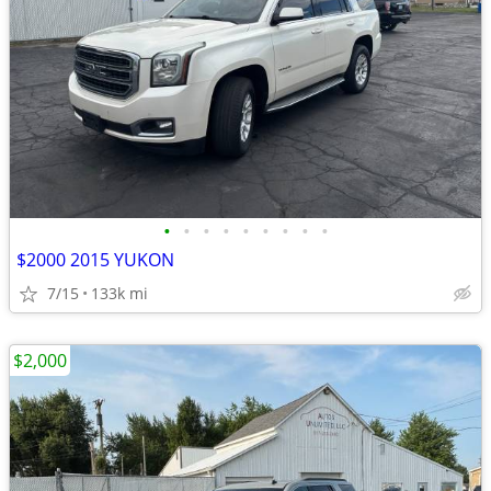
•
•
•
•
•
•
•
•
•
$2000 2015 YUKON
7/15
133k mi
$2,000