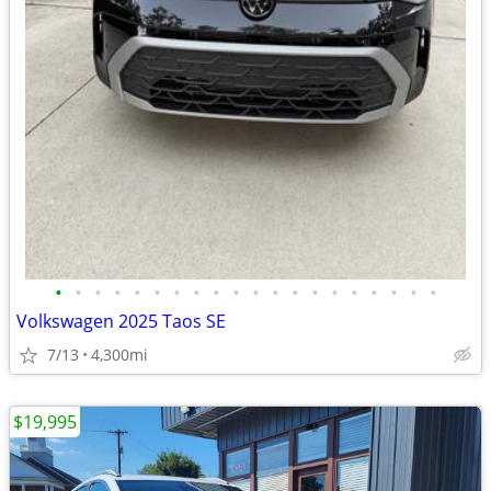
•
•
•
•
•
•
•
•
•
•
•
•
•
•
•
•
•
•
•
•
Volkswagen 2025 Taos SE
7/13
4,300mi
$19,995