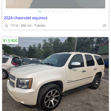
•
•
•
•
•
•
•
•
2024 chevrolet equinox
7/14
26k mi
Toledo
$13,900