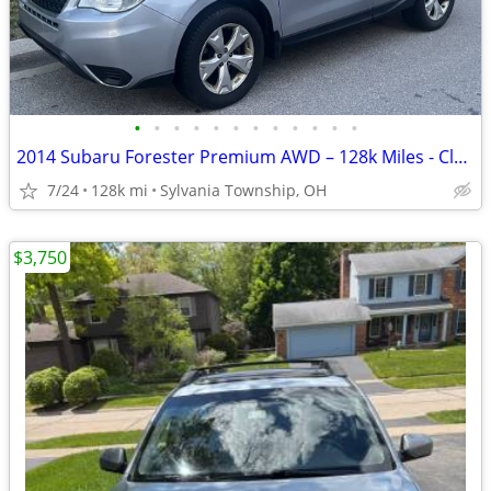
•
•
•
•
•
•
•
•
•
•
•
•
2014 Subaru Forester Premium AWD – 128k Miles - Clean Title
7/24
128k mi
Sylvania Township, OH
$3,750