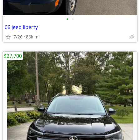
•
•
06 jeep liberty
7/26
86k mi
$27,700