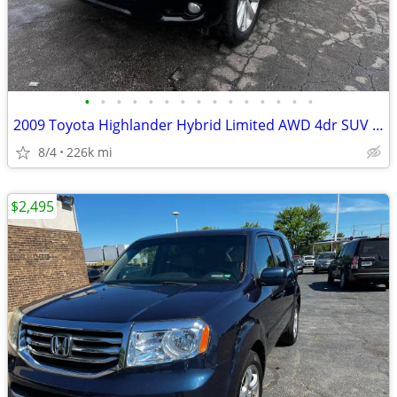
•
•
•
•
•
•
•
•
•
•
•
•
•
•
•
2009 Toyota Highlander Hybrid Limited AWD 4dr SUV 225792 Miles
8/4
226k mi
$2,495