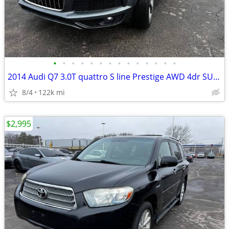
•
•
•
•
•
•
•
•
•
•
•
•
•
•
2014 Audi Q7 3.0T quattro S line Prestige AWD 4dr SUV 122046 Miles
8/4
122k mi
$2,995