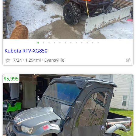
•
•
•
•
•
•
•
•
•
•
•
•
Kubota RTV-XG850
7/24
1,294mi
Evansville
$5,995