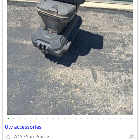
•
•
•
•
•
•
•
•
•
•
•
•
•
•
•
•
•
•
•
•
•
•
•
Utv accessories
7/13
Sun Prairie