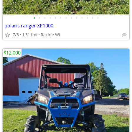
•
•
•
•
•
•
•
•
•
•
•
•
•
polaris ranger XP1000
7/3
1,311mi
Racine WI
$12,000