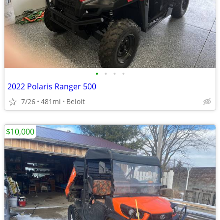
•
•
•
•
2022 Polaris Ranger 500
7/26
481mi
Beloit
$10,000