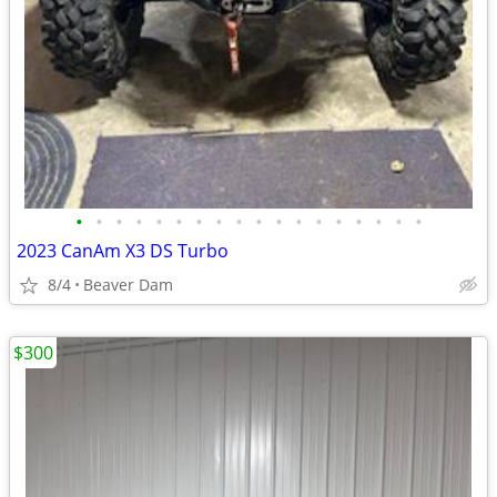
•
•
•
•
•
•
•
•
•
•
•
•
•
•
•
•
•
•
2023 CanAm X3 DS Turbo
8/4
Beaver Dam
$300