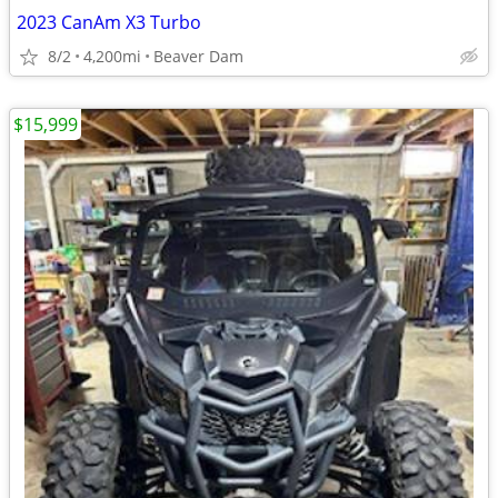
2023 CanAm X3 Turbo
8/2
4,200mi
Beaver Dam
$15,999