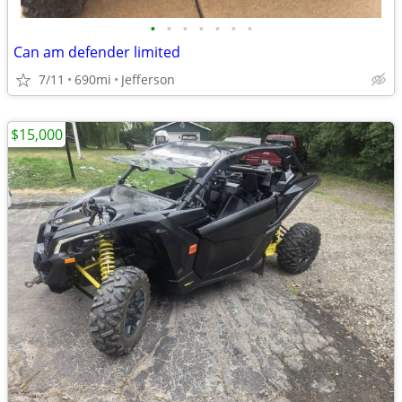
•
•
•
•
•
•
•
Can am defender limited
7/11
690mi
Jefferson
$15,000