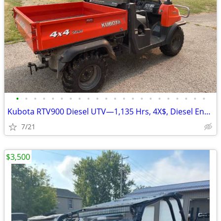
•
•
•
•
•
•
•
•
•
•
•
•
•
•
•
•
•
•
•
•
•
•
Kubota RTV900 Diesel UTV—1,135 Hrs, 4X$, Diesel Engine—Online Auction!
7/21
$3,500