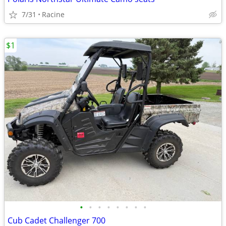
7/31
Racine
$1
•
•
•
•
•
•
•
•
Cub Cadet Challenger 700