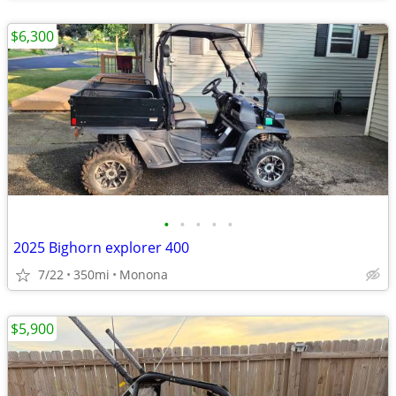
$6,300
•
•
•
•
•
2025 Bighorn explorer 400
7/22
350mi
Monona
$5,900