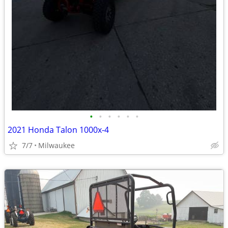
•
•
•
•
•
•
2021 Honda Talon 1000x-4
7/7
Milwaukee