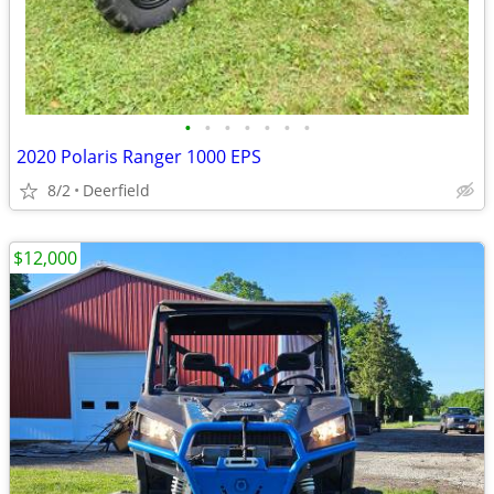
•
•
•
•
•
•
•
2020 Polaris Ranger 1000 EPS
8/2
Deerfield
$12,000