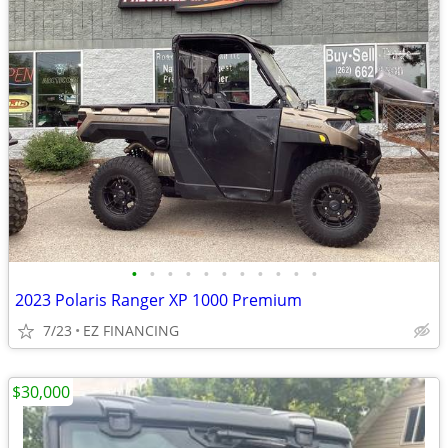
•
•
•
•
•
•
•
•
•
•
•
2023 Polaris Ranger XP 1000 Premium
7/23
EZ FINANCING
$30,000