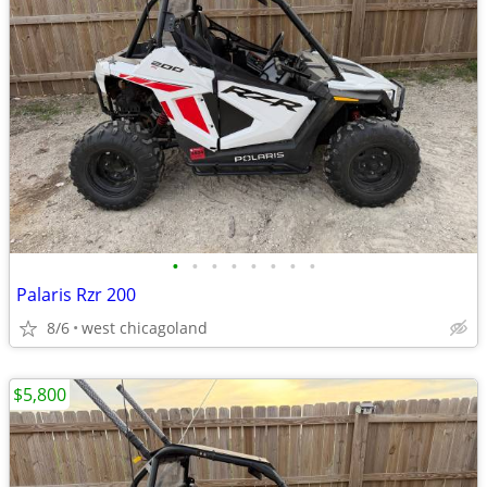
•
•
•
•
•
•
•
•
Palaris Rzr 200
8/6
west chicagoland
$5,800