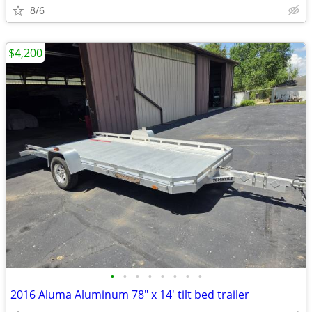
8/6
$4,200
•
•
•
•
•
•
•
•
2016 Aluma Aluminum 78" x 14' tilt bed trailer