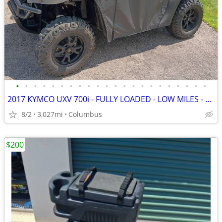
•
•
•
•
•
•
•
•
•
•
•
•
•
•
•
•
•
•
•
•
•
•
2017 KYMCO UXV 700i - FULLY LOADED - LOW MILES - SIDE BY SIDE - UTV
8/2
3,027mi
Columbus
$200