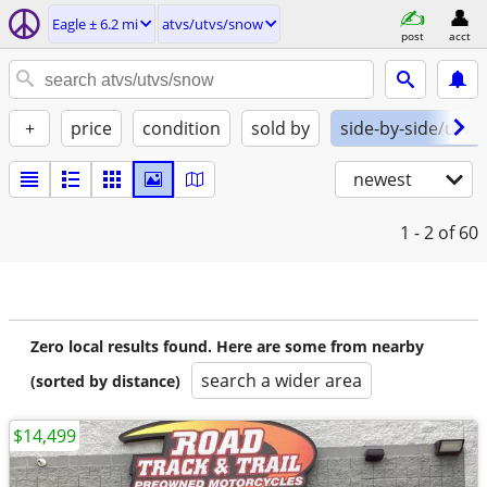
Eagle ± 6.2 mi
atvs/utvs/snow
post
acct
+
price
condition
sold by
side-by-side/utv
newest
1 - 2
of 60
Zero local results found. Here are some from nearby
search a wider area
(sorted by distance)
$14,499