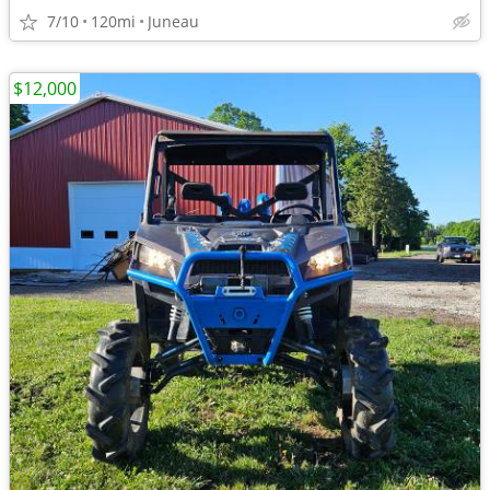
7/10
120mi
Juneau
$12,000