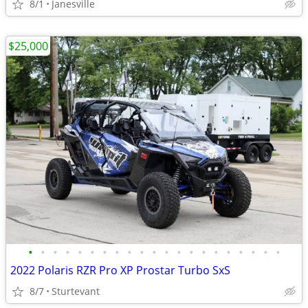
8/1
Janesville
$25,000
•
•
•
•
•
•
•
•
•
•
•
•
•
•
•
•
•
•
•
•
•
2022 Polaris RZR Pro XP Prostar Turbo SxS
8/7
Sturtevant