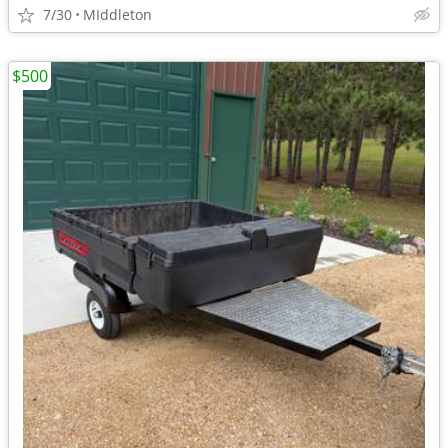
7/30
MIddleton
$500