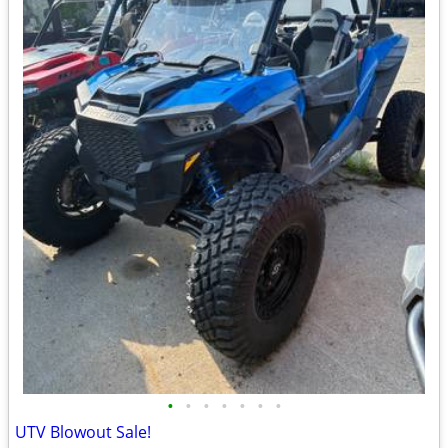
•
•
•
•
•
•
•
UTV Blowout Sale!