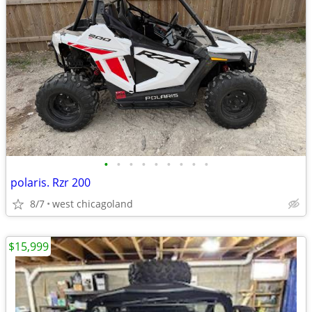
•
•
•
•
•
•
•
•
•
polaris. Rzr 200
8/7
west chicagoland
$15,999