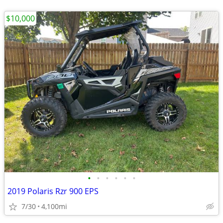
$10,000
•
•
•
•
•
•
2019 Polaris Rzr 900 EPS
7/30
4,100mi