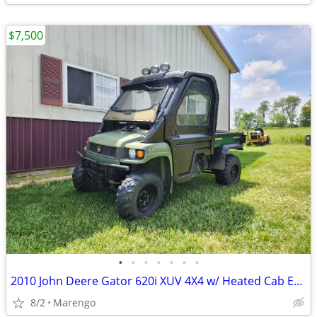
$7,500
•
•
•
•
•
•
•
2010 John Deere Gator 620i XUV 4X4 w/ Heated Cab Enclosure
8/2
Marengo