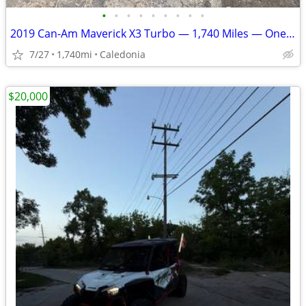
•
•
•
•
•
•
•
•
•
2019 Can-Am Maverick X3 Turbo — 1,740 Miles — One Owner
7/27
1,740mi
Caledonia
$20,000