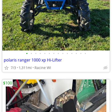
•
•
•
•
•
•
•
•
•
•
•
•
•
•
polaris ranger 1000 xp Hi-Lifter
7/3
1,311mi
Racine WI
$100