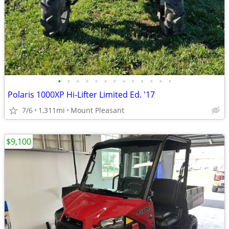
•
•
•
•
•
•
•
•
•
•
•
•
•
Polaris 1000XP Hi-Lifter Limited Ed. '17
7/6
1,311mi
Mount Pleasant
$9,100