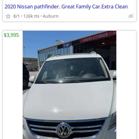
2020 Nissan pathfinder. Great Family Car.Extra Clean
8/1
126k mi
Auburn
$3,995