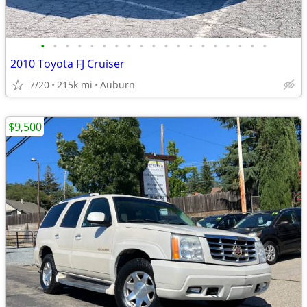
•
•
•
•
•
•
•
•
•
•
•
•
•
•
•
•
•
•
•
2010 Toyota FJ Cruiser
7/20
215k mi
Auburn
$9,500