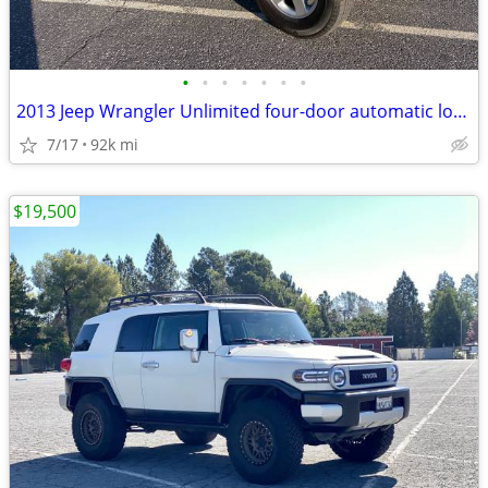
•
•
•
•
•
•
•
2013 Jeep Wrangler Unlimited four-door automatic low miles
7/17
92k mi
$19,500