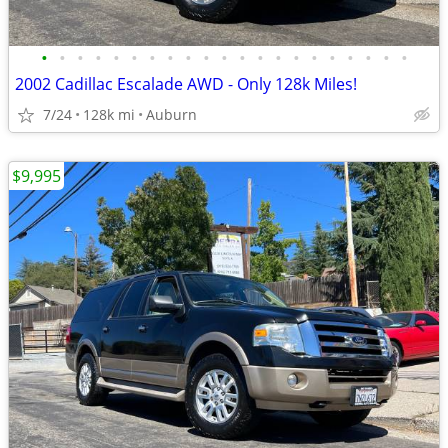
•
•
•
•
•
•
•
•
•
•
•
•
•
•
•
•
•
•
•
•
•
2002 Cadillac Escalade AWD - Only 128k Miles!
7/24
128k mi
Auburn
$9,995