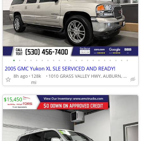
•
•
•
•
•
•
•
•
•
•
•
•
•
•
•
•
•
•
•
•
•
2005 GMC Yukon XL SLE SERVICED AND READY!
8h ago
128k
1010 GRASS VALLEY HWY, AUBURN, CA 95603
mi
$15,450