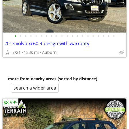
•
•
•
•
•
•
•
•
•
•
•
•
•
•
•
•
•
•
•
•
2013 volvo xc60 R-design with warranty
7/21
133k mi
Auburn
more from nearby areas (sorted by distance)
search a wider area
$8,999