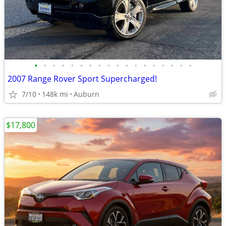
•
•
•
•
•
•
•
•
•
•
•
•
•
•
•
•
•
•
2007 Range Rover Sport Supercharged!
7/10
148k mi
Auburn
$17,800