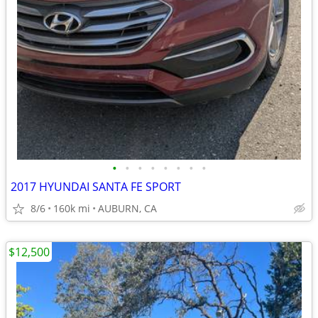
•
•
•
•
•
•
•
•
2017 HYUNDAI SANTA FE SPORT
8/6
160k mi
AUBURN, CA
$12,500