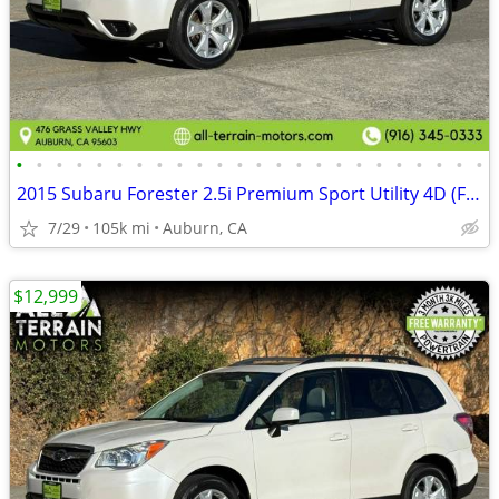
•
•
•
•
•
•
•
•
•
•
•
•
•
•
•
•
•
•
•
•
•
•
•
•
2015 Subaru Forester 2.5i Premium Sport Utility 4D (FREE 3 MONTH WARRA
7/29
105k mi
Auburn, CA
$12,999