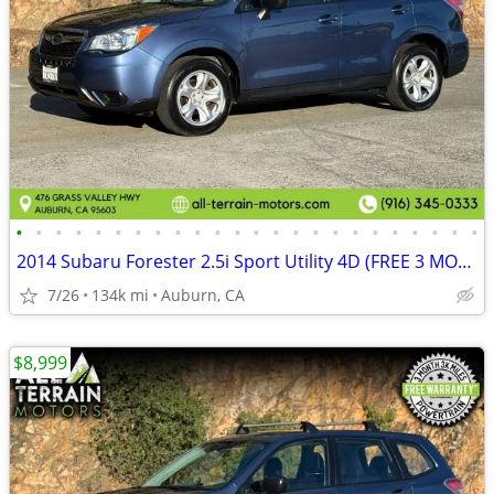
•
•
•
•
•
•
•
•
•
•
•
•
•
•
•
•
•
•
•
•
•
•
•
•
2014 Subaru Forester 2.5i Sport Utility 4D (FREE 3 MONTH WARRANTY)
7/26
134k mi
Auburn, CA
$8,999