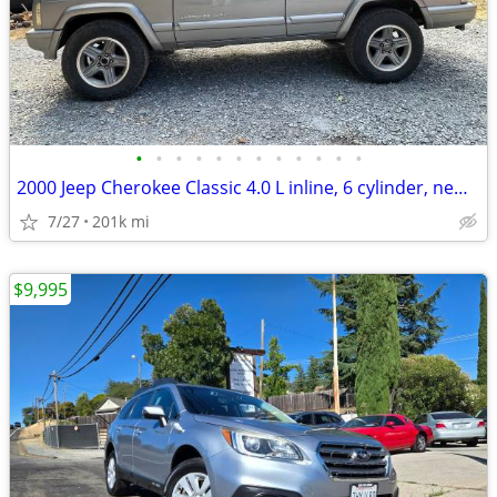
•
•
•
•
•
•
•
•
•
•
•
•
2000 Jeep Cherokee Classic 4.0 L inline, 6 cylinder, new engine
7/27
201k mi
$9,995