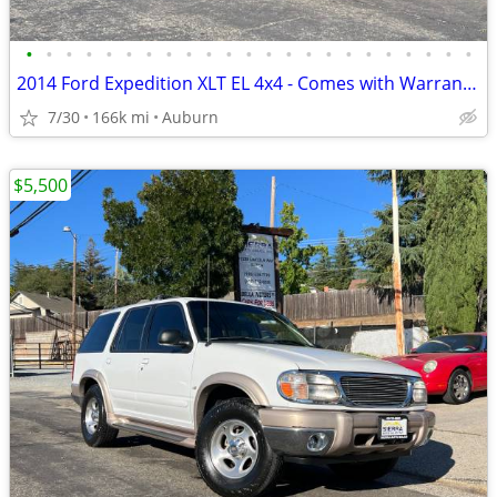
•
•
•
•
•
•
•
•
•
•
•
•
•
•
•
•
•
•
•
•
•
•
•
2014 Ford Expedition XLT EL 4x4 - Comes with Warranty!
7/30
166k mi
Auburn
$5,500