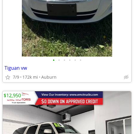
•
•
•
•
•
•
Tiguan vw
7/9
172k mi
Auburn
$12,950