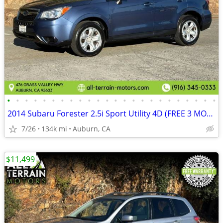
•
•
•
•
•
•
•
•
•
•
•
•
•
•
•
•
•
•
•
•
•
•
•
•
2014 Subaru Forester 2.5i Sport Utility 4D (FREE 3 MONTH WARRANTY)
7/26
134k mi
Auburn, CA
$11,499