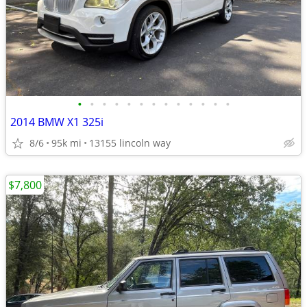
•
•
•
•
•
•
•
•
•
•
•
•
•
2014 BMW X1 325i
8/6
95k mi
13155 lincoln way
$7,800