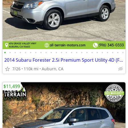
•
•
•
•
•
•
•
•
•
•
•
•
•
•
•
•
•
•
•
•
•
•
•
•
2014 Subaru Forester 2.5i Premium Sport Utility 4D (FREE 3 MONTH WARRA
7/26
110k mi
Auburn, CA
$11,499