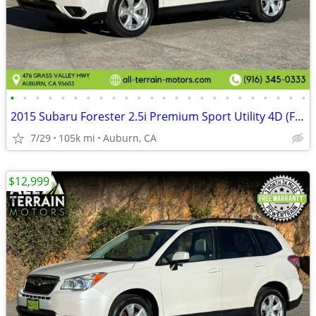
•
•
•
•
•
•
•
•
•
•
•
•
•
•
•
•
•
•
•
•
•
•
•
•
2015 Subaru Forester 2.5i Premium Sport Utility 4D (FREE 3 MONTH WARRA
7/29
105k mi
Auburn, CA
$12,999