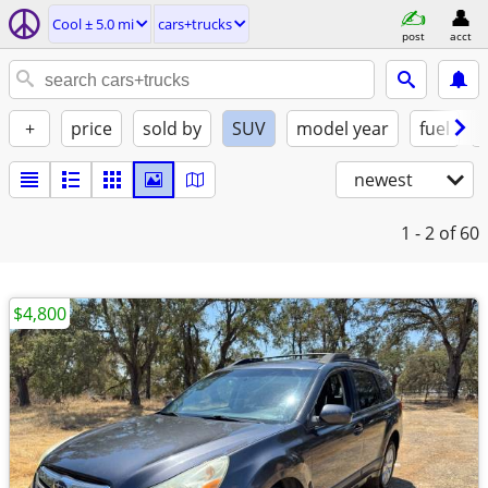
Cool ± 5.0 mi
cars+trucks
post
acct
+
price
sold by
SUV
model year
fuel
newest
1 - 2
of 60
$4,800