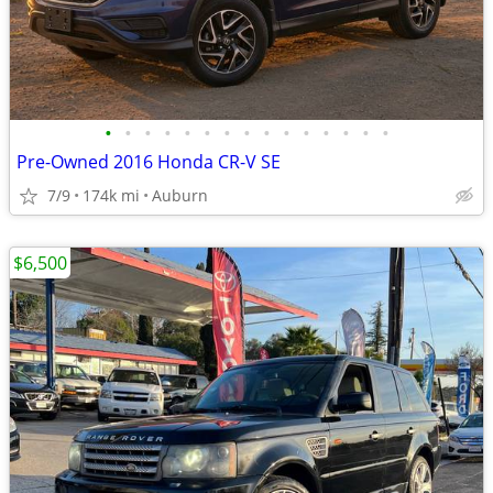
•
•
•
•
•
•
•
•
•
•
•
•
•
•
•
Pre-Owned 2016 Honda CR-V SE
7/9
174k mi
Auburn
$6,500