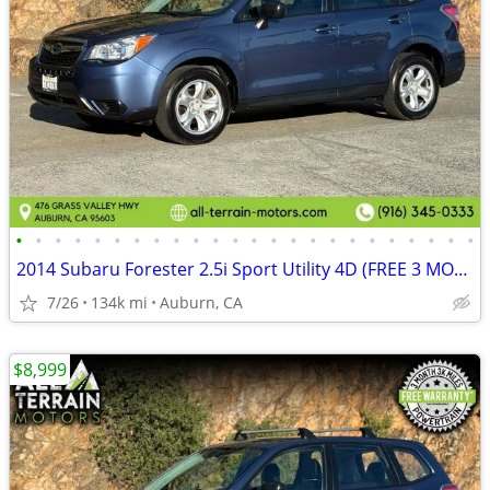
•
•
•
•
•
•
•
•
•
•
•
•
•
•
•
•
•
•
•
•
•
•
•
•
2014 Subaru Forester 2.5i Sport Utility 4D (FREE 3 MONTH WARRANTY)
7/26
134k mi
Auburn, CA
$8,999