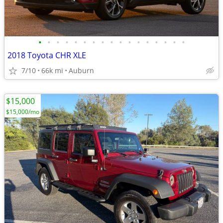
•
•
•
•
•
•
•
•
•
•
•
•
•
•
•
•
•
2018 Toyota CHR XLE
7/10
66k mi
Auburn
$15,000
$15,000/mo