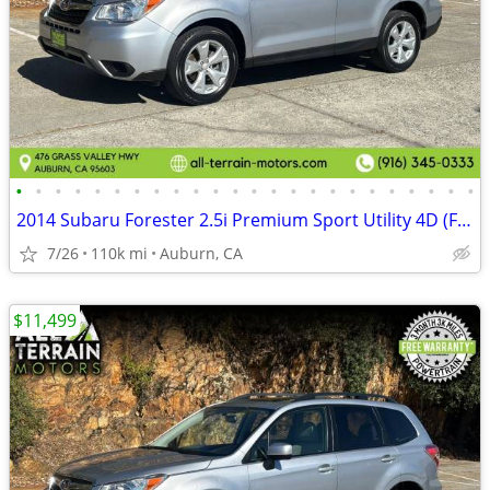
•
•
•
•
•
•
•
•
•
•
•
•
•
•
•
•
•
•
•
•
•
•
•
•
2014 Subaru Forester 2.5i Premium Sport Utility 4D (FREE 3 MONTH WARRA
7/26
110k mi
Auburn, CA
$11,499