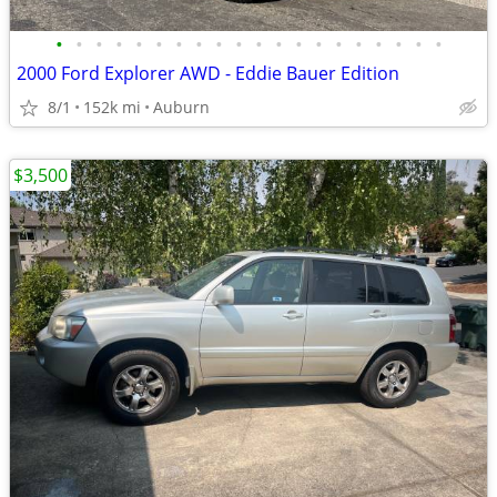
•
•
•
•
•
•
•
•
•
•
•
•
•
•
•
•
•
•
•
•
2000 Ford Explorer AWD - Eddie Bauer Edition
8/1
152k mi
Auburn
$3,500