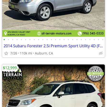
•
•
•
•
•
•
•
•
•
•
•
•
•
•
•
•
•
•
•
•
•
•
•
•
2014 Subaru Forester 2.5i Premium Sport Utility 4D (FREE 3 MONTH WARRA
7/26
110k mi
Auburn, CA
$12,999