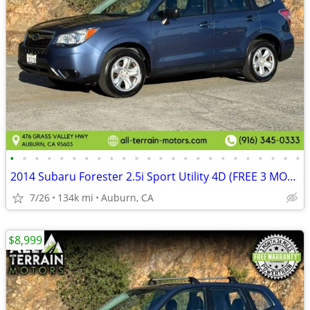
•
•
•
•
•
•
•
•
•
•
•
•
•
•
•
•
•
•
•
•
•
•
•
•
2014 Subaru Forester 2.5i Sport Utility 4D (FREE 3 MONTH WARRANTY)
7/26
134k mi
Auburn, CA
$8,999