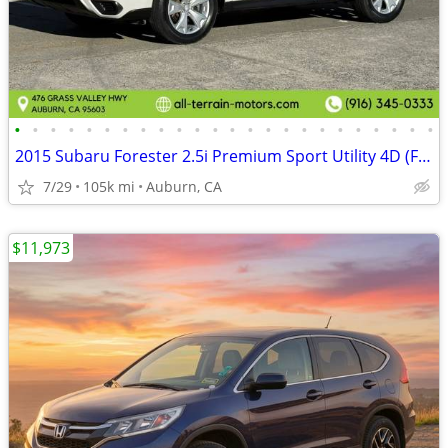
•
•
•
•
•
•
•
•
•
•
•
•
•
•
•
•
•
•
•
•
•
•
•
•
2015 Subaru Forester 2.5i Premium Sport Utility 4D (FREE 3 MONTH WARRA
7/29
105k mi
Auburn, CA
$11,973