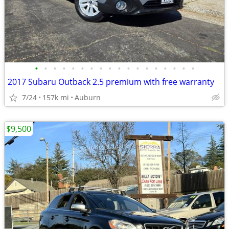
•
•
•
•
•
•
•
•
•
•
•
•
•
•
•
•
•
•
2017 Subaru Outback 2.5 premium with free warranty
7/24
157k mi
Auburn
$9,500