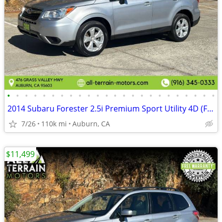
•
•
•
•
•
•
•
•
•
•
•
•
•
•
•
•
•
•
•
•
•
•
•
•
2014 Subaru Forester 2.5i Premium Sport Utility 4D (FREE 3 MONTH WARRA
7/26
110k mi
Auburn, CA
$11,499