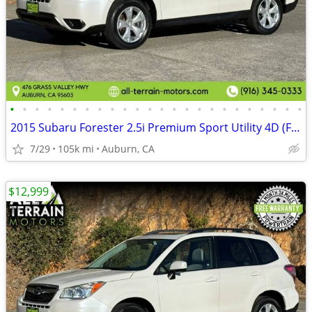
•
•
•
•
•
•
•
•
•
•
•
•
•
•
•
•
•
•
•
•
•
•
•
•
2015 Subaru Forester 2.5i Premium Sport Utility 4D (FREE 3 MONTH WARRA
7/29
105k mi
Auburn, CA
$12,999