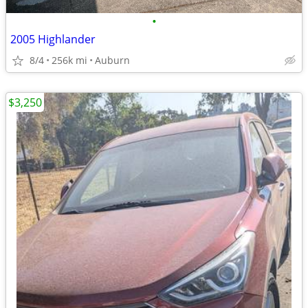
•
2005 Highlander
8/4
256k mi
Auburn
$3,250