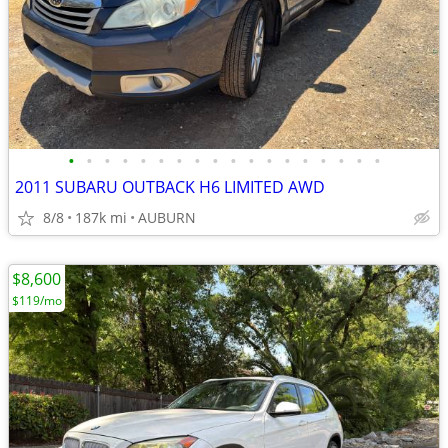
•
•
•
•
•
•
•
•
•
•
•
•
•
•
•
•
•
•
2011 SUBARU OUTBACK H6 LIMITED AWD
8/8
187k mi
AUBURN
$8,600
$119/mo