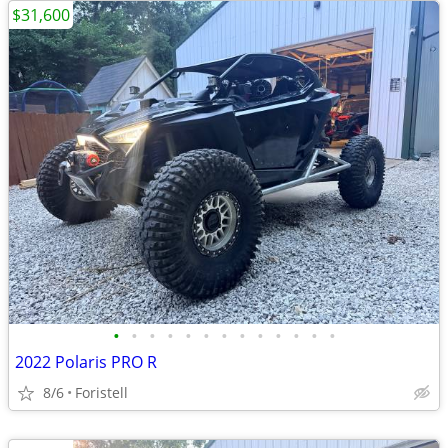
$31,600
•
•
•
•
•
•
•
•
•
•
•
•
•
2022 Polaris PRO R
8/6
Foristell