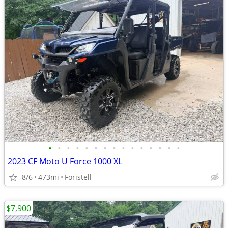
•
•
•
•
•
•
•
•
•
•
•
•
•
•
•
2023 CF Moto U Force 1000 XL
8/6
473mi
Foristell
$7,900