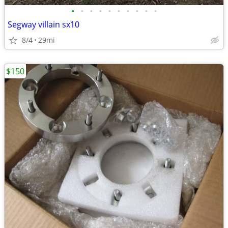
•
•
•
•
•
•
•
•
•
•
Segway villain sx10
8/4
29mi
$150