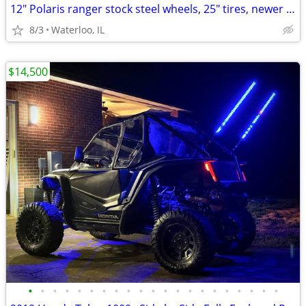
12" Polaris ranger stock steel wheels, 25" tires, newer 12mm lug studs
8/3
Waterloo, IL
$14,500
•
•
•
•
•
•
•
•
•
•
•
•
•
•
•
•
•
•
•
•
•