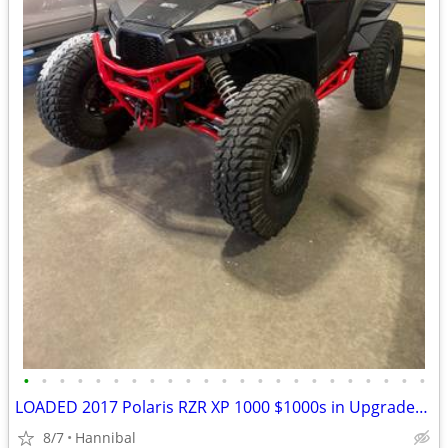
•
•
•
•
•
•
•
•
•
•
•
•
•
•
•
•
•
•
•
•
•
•
•
LOADED 2017 Polaris RZR XP 1000 $1000s in Upgrades/Accessories
8/7
Hannibal