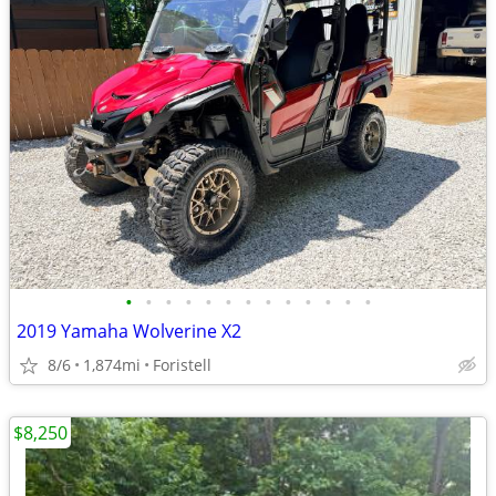
•
•
•
•
•
•
•
•
•
•
•
•
•
2019 Yamaha Wolverine X2
8/6
1,874mi
Foristell
$8,250