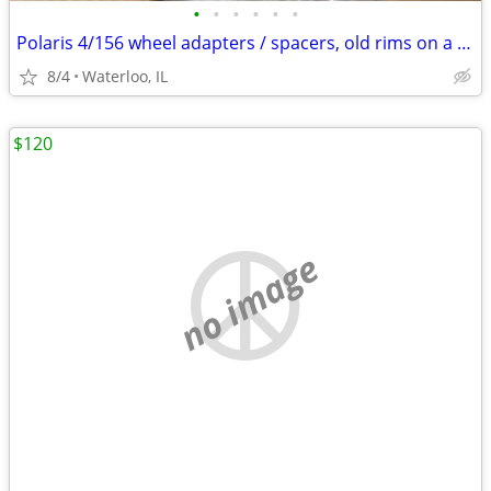
•
•
•
•
•
•
Polaris 4/156 wheel adapters / spacers, old rims on a newer machine
8/4
Waterloo, IL
$120
no image