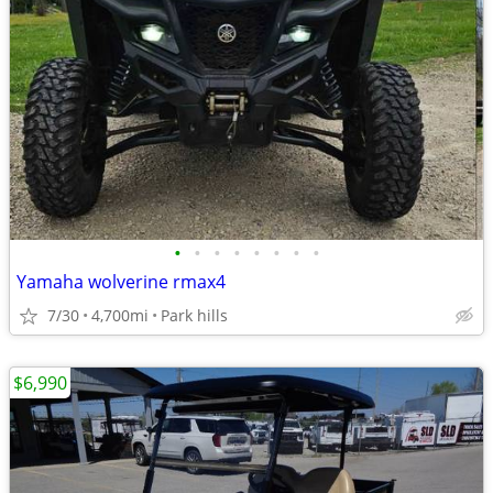
•
•
•
•
•
•
•
•
Yamaha wolverine rmax4
7/30
4,700mi
Park hills
$6,990