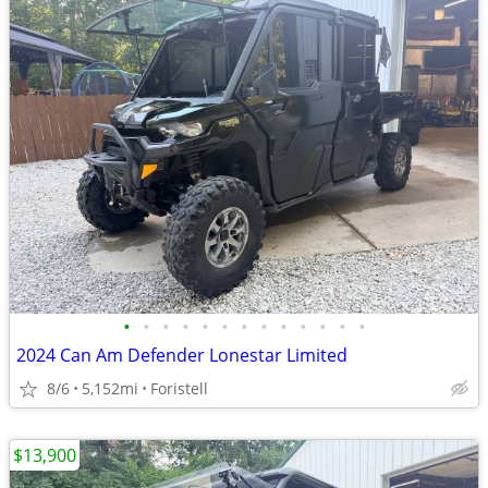
•
•
•
•
•
•
•
•
•
•
•
•
•
2024 Can Am Defender Lonestar Limited
8/6
5,152mi
Foristell
$13,900