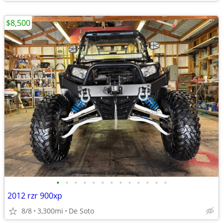
$8,500
•
•
•
•
•
•
•
•
•
•
•
•
•
2012 rzr 900xp
8/8
3,300mi
De Soto