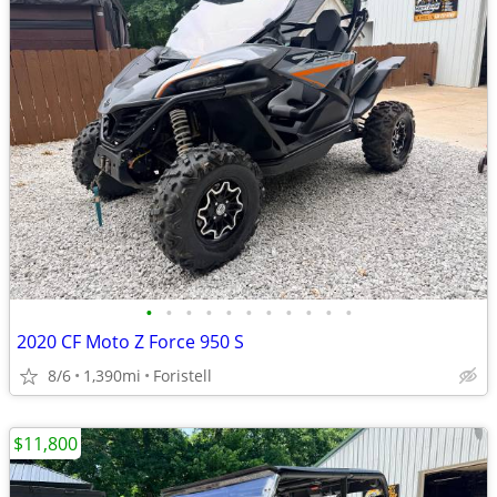
•
•
•
•
•
•
•
•
•
•
•
2020 CF Moto Z Force 950 S
8/6
1,390mi
Foristell
$11,800