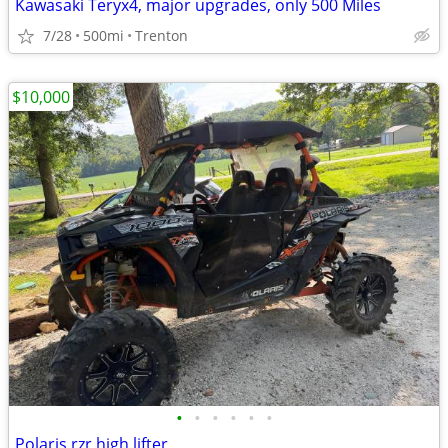
Kawasaki Teryx4, major upgrades, only 500 Miles
7/28
500mi
Trenton
$10,000
•
•
•
•
•
•
Polaris rzr high lifter