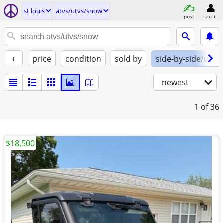
st louis
atvs/utvs/snow
post
acct
+
price
condition
sold by
side-by-side/utv
newest
1
of 36
$18,500