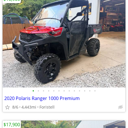
•
•
•
•
•
•
•
•
•
•
•
•
•
2020 Polaris Ranger 1000 Premium
8/6
4,443mi
Foristell
$17,900