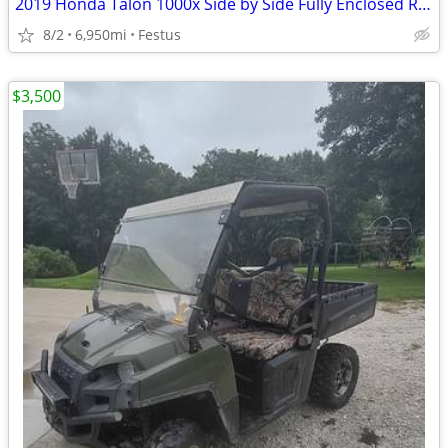
2019 Honda Talon 1000x Side by Side Fully Enclosed Road Ready
8/2
6,950mi
Festus
$3,500