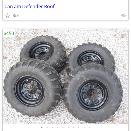
Can am Defender Roof
8/3
$450
•
•
•
•
•
•
•
•
•
•