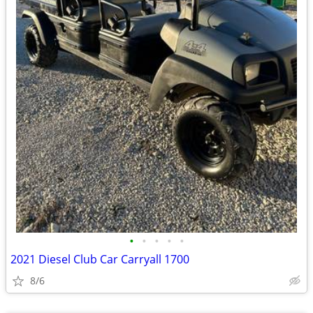
•
•
•
•
•
2021 Diesel Club Car Carryall 1700
8/6