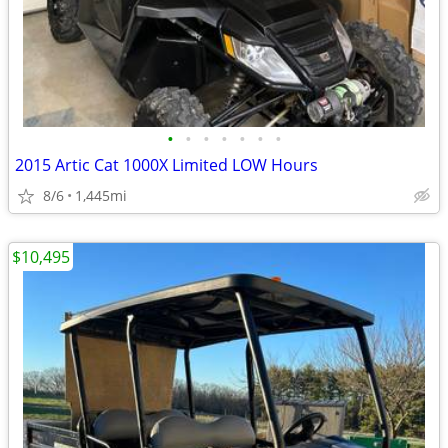
•
•
•
•
•
•
•
2015 Artic Cat 1000X Limited LOW Hours
8/6
1,445mi
$10,495