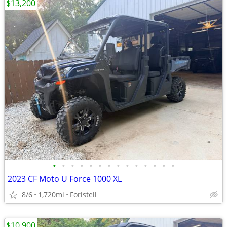
$13,200
•
•
•
•
•
•
•
•
•
•
•
•
•
•
2023 CF Moto U Force 1000 XL
8/6
1,720mi
Foristell
$10,900