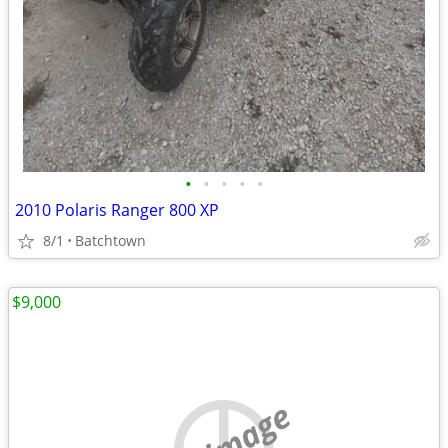
•
•
•
•
•
2010 Polaris Ranger 800 XP
8/1
Batchtown
$9,000
no image