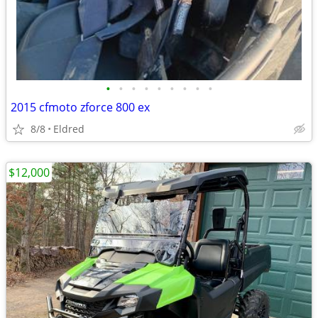
•
•
•
•
•
•
•
•
•
2015 cfmoto zforce 800 ex
8/8
Eldred
$12,000