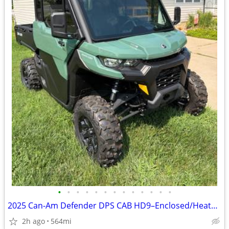
•
•
•
•
•
•
•
•
•
•
•
•
•
2025 Can-Am Defender DPS CAB HD9–Enclosed/Heated–Only 564 Mi/58 Hrs
2h ago
564mi