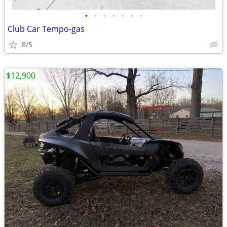
•
•
•
•
•
•
•
Club Car Tempo-gas
8/5
$12,900