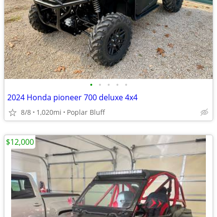
•
•
•
•
•
2024 Honda pioneer 700 deluxe 4x4
8/8
1,020mi
Poplar Bluff
$12,000