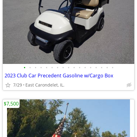
•
•
•
•
•
•
•
•
•
•
•
•
•
•
•
•
•
2023 Club Car Precedent Gasoline w/Cargo Box
7/29
East Carondelet, IL.
$7,500