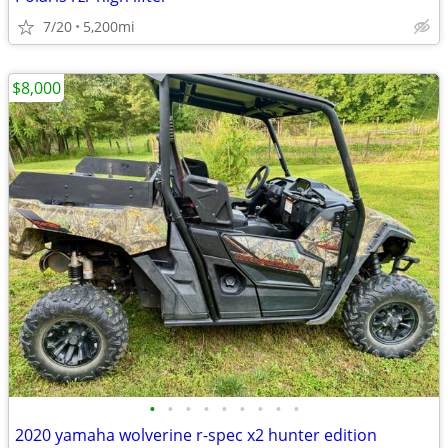
7/20
5,200mi
$8,000
•
•
•
•
•
•
•
•
•
2020 yamaha wolverine r-spec x2 hunter edition