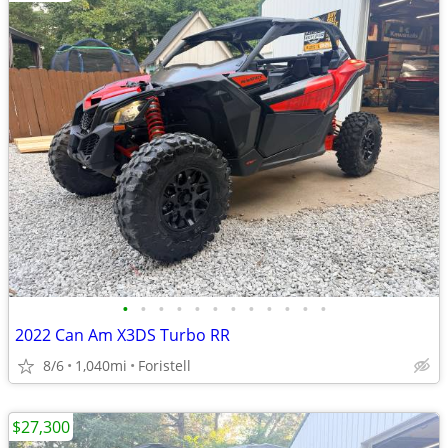
•
•
•
•
•
•
•
•
•
•
•
•
2022 Can Am X3DS Turbo RR
8/6
1,040mi
Foristell
$27,300